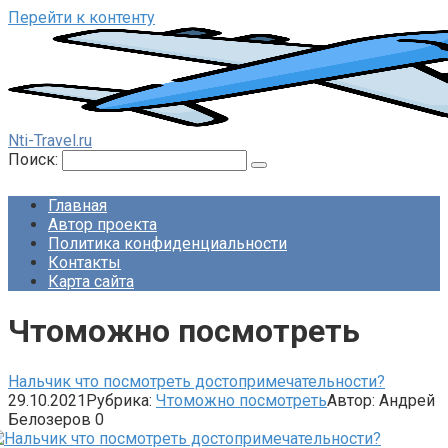
Перейти к контенту
Nti-Travel.ru
Поиск:
Главная
Автор проекта
Политика конфиденциальности
Контакты
Карта сайта
Чтоможно посмотреть
Нальчик что посмотреть достопримечательности?
29.10.2021
Рубрика:
Чтоможно посмотреть
Автор:
Андрей
Белозеров
0