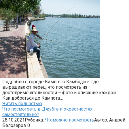
Подробно о городе Кампот в Камбодже: где
выращивают перец, что посмотреть из
достопримечательностей – фото и описание каждой…
Как добраться до Кампота…
Читать полностью
Что посмотреть в Джубге и окрестностях
самостоятельно?
28.10.2021
Рубрика:
Чтоможно посмотреть
Автор:
Андрей
Белозеров
0