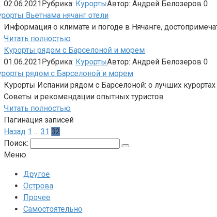
02.06.2021
Рубрика:
Курорты
Автор:
Андрей Белозеров
0
Информация о климате и погоде в Нячанге, достопримечат
Читать полностью
Курорты рядом с Барселоной и морем
01.06.2021
Рубрика:
Курорты
Автор:
Андрей Белозеров
0
Курорты Испании рядом с Барселоной: о лучших курортах
Советы и рекомендации опытных туристов
Читать полностью
Пагинация записей
Назад
1
…
31
32
Поиск:
Меню
Другое
Острова
Прочее
Самостоятельно