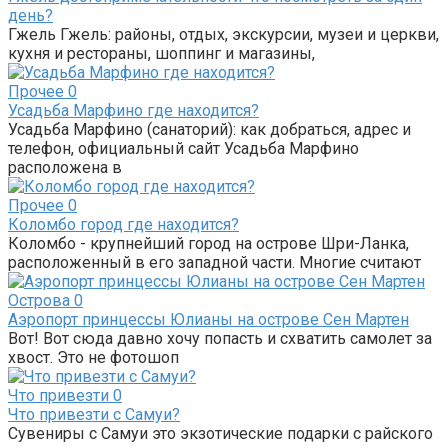
день?
Гжель Гжель: районы, отдых, экскурсии, музеи и церкви,
кухня и рестораны, шоппинг и магазины,
Прочее
0
Усадьба Марфино где находится?
Усадьба Марфино (санаторий): как добраться, адрес и
телефон, официальный сайт Усадьба Марфино
расположена в
Прочее
0
Коломбо город где находится?
Коломбо - крупнейший город на острове Шри-Ланка,
расположенный в его западной части. Многие считают
Острова
0
Аэропорт принцессы Юлианы на острове Сен Мартен
Вот! Вот сюда давно хочу попасть и схватить самолет за
хвост. Это не фотошоп
Что привезти
0
Что привезти с Самуи?
Сувениры с Самуи это экзотические подарки с райского