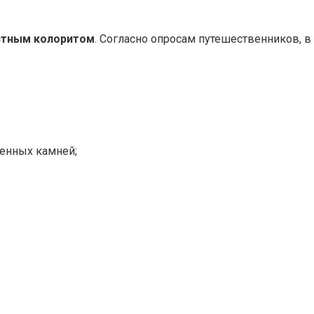
стным колоритом
. Согласно опросам путешественников, 
ценных камней;