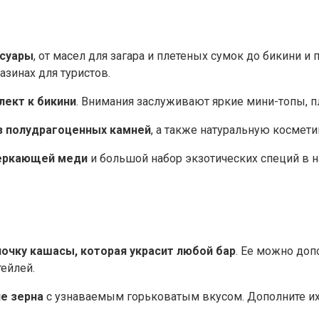
ссуары
, от масел для загара и плетеных сумок до бикини и 
азинах для туристов.
ект к бикини
. Внимания заслуживают яркие мини-топы, 
з полудрагоценных камней
, а также натуральную космет
веркающей меди
и большой набор экзотических специй в н
очку кашасы, которая украсит любой бар
. Ее можно доп
ейлей.
е зерна
с узнаваемым горьковатым вкусом. Дополните их