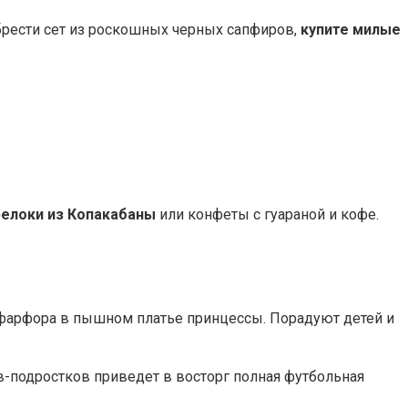
брести сет из роскошных черных сапфиров,
купите милые
релоки из Копакабаны
или конфеты с гуараной и кофе.
 фарфора в пышном платье принцессы. Порадуют детей и
в-подростков приведет в восторг полная футбольная