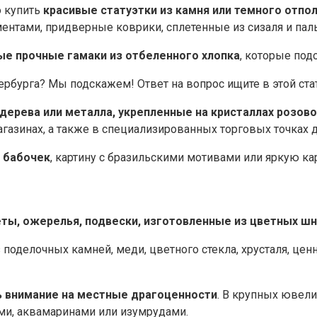
о купить
красивые статуэтки из камня или темного отпо
нтами, придверные коврики, сплетенные из сизаля и пал
ые прочные гамаки из отбеленного хлопка
, которые под
рбурга? Мы подскажем! Ответ на вопрос ищите в этой ста
 дерева или металла, укрепленные на кристаллах розово
газинах, а также в специализированных торговых точках д
х бабочек
, картину с бразильскими мотивами или яркую ка
ты, ожерелья, подвески, изготовленные из цветных ш
 поделочных камней, меди, цветного стекла, хрусталя, це
ь внимание на местные драгоценности
. В крупных ювел
ми, аквамаринами или изумрудами.