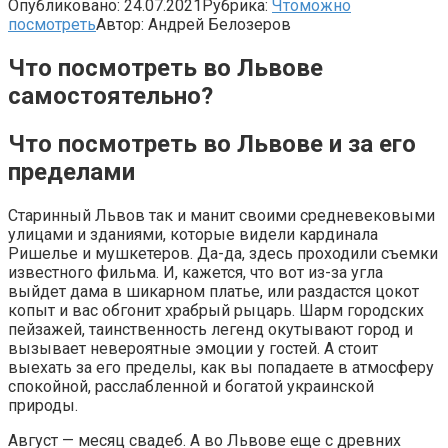
Опубликовано:
24.07.2021
Рубрика:
Чтоможно
посмотреть
Автор:
Андрей Белозеров
Что посмотреть во Львове
самостоятельно?
Что посмотреть во Львове и за его
пределами
Старинный Львов так и манит своими средневековыми
улицами и зданиями, которые видели кардинала
Ришелье и мушкетеров. Да-да, здесь проходили съемки
известного фильма. И, кажется, что вот из-за угла
выйдет дама в шикарном платье, или раздастся цокот
копыт и вас обгонит храбрый рыцарь. Шарм городских
пейзажей, таинственность легенд окутывают город и
вызывает невероятные эмоции у гостей. А стоит
выехать за его пределы, как вы попадаете в атмосферу
спокойной, расслабленной и богатой украинской
природы.
Август — месяц свадеб. А во Львове еще с древних