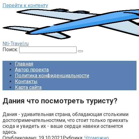
Перейти к контенту
Nti-Travel.ru
Поиск:
Главная
Автор проекта
Политика конфиденциальности
Контакты
Карта сайта
Дания что посмотреть туристу?
Дания - удивительная страна, обладающая столькими
достопримечательностями, что стоит только приехать
сюда и увидеть их - ваше сердце навеки останется
здесь.
Опубликовано:
19.10.2021
Рубрика:
Чтоможно