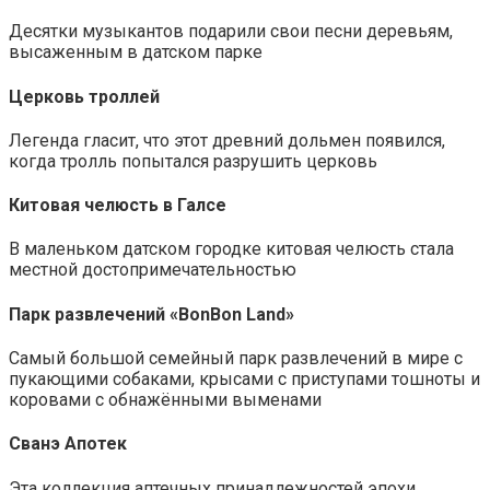
Десятки музыкантов подарили свои песни деревьям,
высаженным в датском парке
Церковь троллей
Легенда гласит, что этот древний дольмен появился,
когда тролль попытался разрушить церковь
Китовая челюсть в Галсе
В маленьком датском городке китовая челюсть стала
местной достопримечательностью
Парк развлечений «BonBon Land»
Самый большой семейный парк развлечений в мире с
пукающими собаками, крысами с приступами тошноты и
коровами с обнажёнными выменами
Сванэ Апотек
Эта коллекция аптечных принадлежностей эпохи