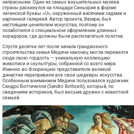
напрасными. Один из самых внушительных музеев
страны раскинулся на площади Синьории в форме
латинской буквы «U», окруженный висячими садами и
картинной галереей. Автор проекта, Вазари, был
настоящим ценителем искусства, поэтому он
позаботился о специальном оформлении длинных
коридоров, где должны были располагаться полотна.
Спустя десятки лет после начала грандиозного
строительства семья Медичи наконец могла перевезти
сюда свою гордость — уникальную коллекцию
живописи и скульптуры, собранной со всего мира.
Именно во Флоренцию представители великой
династии переправили все свои шедевры искусства.
Особенным вниманием Медичи пользовался художник
Сандро Боттичелли (Sandro Botticelli), который, по
сведениям историков, был весьма дружен с известной
семьей.