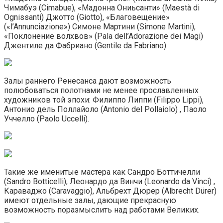
Чимабуэ (Cimabue), «Мадонна Ониьсанти» (Maestà di
Ognissanti) Джотто (Giotto), «Благовещение»
(«l’Annunciazione») Симоне Мартини (Simone Martini),
«Поклонение волхвов» (Pala dell’Adorazione dei Magi)
Джентиле да Фабриано (Gentile da Fabriano).
Залы раннего Ренесанса дают возможность
полюбоваться полотнами не менее прославленных
художников той эпохи: Филиппо Липпи (Filippo Lippi),
Антонио дель Поллайоло (Antonio del Pollaiolo) , Паоло
Уччелло (Paolo Uccelli).
Такие же именитые мастера как Сандро Боттичелли
(Sandro Botticelli), Леонардо да Винчи (Leonardo da Vinci) ,
Караваджо (Caravaggio), Альбрехт Дюрер (Albrecht Dürer)
имеют отдельные залы, дающие прекрасную
возможность поразмыслить над работами Великих.