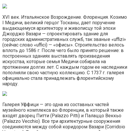
XVI век. Итальянское Возрождение. Флоренция. Козимо
I Медичи, великий герцог Тосканы, дает поручение
выдающемуся архитектору и живописцу той эпохи
Джорджо Вазари — спроектировать здание для
городских административных служб, так званые «uffizi»
(сейчас слово «uffici) — «офисы». Строительство велось
вплоть до 1586 г. После чего было принято решение: в
построенных зданиях выставлять произведения
искусства, которые семья Медичи собирала на
протяжении долгих лет. С каждым годом ее наследники
пополняли свою частную коллекцию. С 1737 г. галерея
официально стала принадлежать флорентийскому
народу.
Галерея Уффици — это одна из составных частей
музейного комплекса во Флоренции, в который также
входят дворец Питти (Palazzo Pitti) и Палаццо Веккьо
(Palazzo Vecchio). Все три архитектурные сооружения
соединяются между собой коридором Вазари (Corridoio