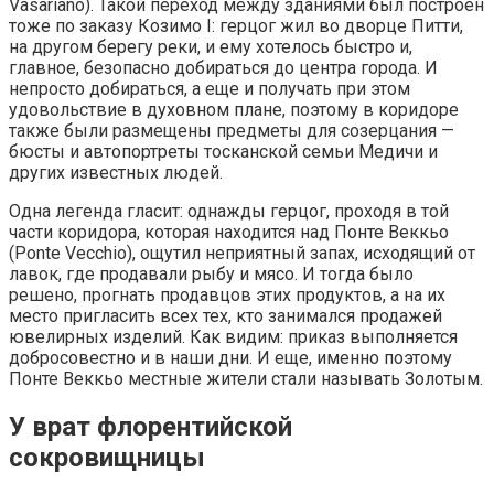
Vasariano). Такой переход между зданиями был построен
тоже по заказу Козимо I: герцог жил во дворце Питти,
на другом берегу реки, и ему хотелось быстро и,
главное, безопасно добираться до центра города. И
непросто добираться, а еще и получать при этом
удовольствие в духовном плане, поэтому в коридоре
также были размещены предметы для созерцания —
бюсты и автопортреты тосканской семьи Медичи и
других известных людей.
Одна легенда гласит: однажды герцог, проходя в той
части коридора, которая находится над Понте Веккьо
(Ponte Vecchio), ощутил неприятный запах, исходящий от
лавок, где продавали рыбу и мясо. И тогда было
решено, прогнать продавцов этих продуктов, а на их
место пригласить всех тех, кто занимался продажей
ювелирных изделий. Как видим: приказ выполняется
добросовестно и в наши дни. И еще, именно поэтому
Понте Веккьо местные жители стали называть Золотым.
У врат флорентийской
сокровищницы