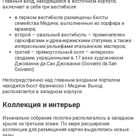
Главный вход, находящийся в восточном корпусе,
включает в себя три вестибюля:
в первом вестибюле размещены бюсты
семейства Медичи, выполненные из порфира и
мрамора;
второй — овальный вестибюль — примечателен
саркофагами и древнеримскими статуями, а также
интересными рельефами итальянских мастеров;
третий — прямоугольный холл — интересен
сводами, украшенными в 17 веке художником
Джованни да Сан Джованни (Giovanni da San
Giovanni).
Непосредственно над главным входным порталом
находится бюст Франческо I Медичи. Выход
располагается в западном корпусе.
Коллекция и интерьер
Изначально собрание полотен располагалось в западном
крыле на третьем этаже. По мере расширения
коллекции для размещения картин выделялись новые
залы.