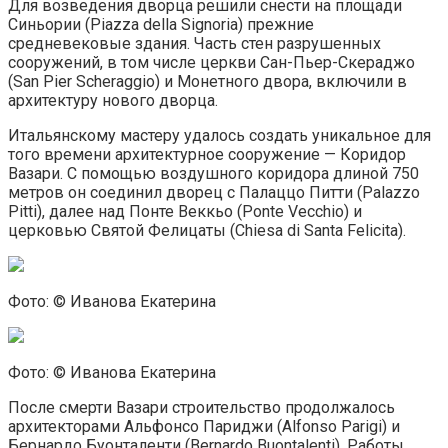
Для возведения дворца решили снести на площади
Синьории (Piazza della Signoria) прежние
средневековые здания. Часть стен разрушенных
сооружений, в том числе церкви Сан-Пьер-Скераджо
(San Pier Scheraggio) и Монетного двора, включили в
архитектуру нового дворца.
Итальянскому мастеру удалось создать уникальное для
того времени архитектурное сооружение — Коридор
Вазари. С помощью воздушного коридора длиной 750
метров он соединил дворец с Палаццо Питти (Palazzo
Pitti), далее над Понте Веккьо (Ponte Vecchio) и
церковью Святой Фелицаты (Chiesa di Santa Felicita).
Фото: © Иванова Екатерина
Фото: © Иванова Екатерина
После смерти Вазари строительство продолжалось
архитекторами Альфонсо Париджи (Alfonso Parigi) и
Бернардо Буонталенти (Bernardo Buontalenti). Работы