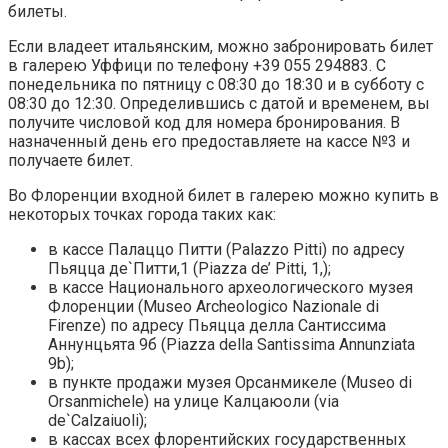
билеты.
Если владеет итальянским, можно забронировать билет
в галерею Уффици по телефону +39 055 294883. С
понедельника по пятницу с 08:30 до 18:30 и в субботу с
08:30 до 12:30. Определившись с датой и временем, вы
получите числовой код для номера бронирования. В
назначенный день его предоставляете на кассе №3 и
получаете билет.
Во Флоренции входной билет в галерею можно купить в
некоторых точках города таких как:
в кассе Палаццо Питти (Palazzo Pitti) по адресу
Пьяцца де`Питти,1 (Piazza de’ Pitti, 1,);
в кассе Национального археологического музея
Флоренции (Museo Archeologico Nazionale di
Firenze) по адресу Пьяцца делла Сантиссима
Аннунцьята 9б (Piazza della Santissima Annunziata
9b);
в пункте продажи музея Орсанмикеле (Museo di
Orsanmichele) на улице Калцаюоли (via
de`Calzaiuoli);
в кассах всех флорентийских государственных