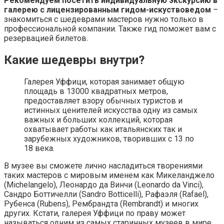
Рекомендуем посетить индивидуальную экскурсию в
галерею с лицензированным гидом-искуствоведом
–
знакомиться с шедеврами мастеров нужно только в
профессиональной компании. Также гид поможет вам с
резервацией билетов.
Какие шедевры внутри?
Галерея Уффици, которая занимает общую
площадь в 13000 квадратных метров,
предоставляет взору обычных туристов и
истинных ценителей искусства одну из самых
важных и больших коллекций, которая
охватывает работы как итальянских так и
зарубежных художников, творивших с 13 по
18 века.
В музее вы сможете лично насладиться творениями
таких мастеров с мировым именем как Микеланджело
(Michelangelo), Леонардо да Винчи (Leonardo da Vinci),
Сандро Боттичелли (Sandro Botticelli), Рафаэля (Rafael),
Рубенса (Rubens), Рембрандта (Rembrandt) и многих
других. Кстати, галерея Уффици по праву может
называться одним из самых старинных музеев в мире,