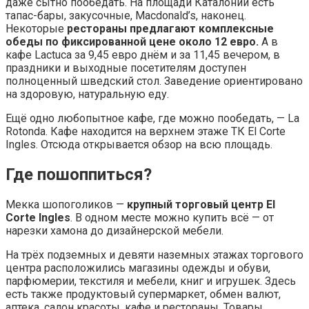
даже сытно пообедать. На площади Каталонии есть
тапас-бары, закусочные, Macdonald’s, наконец.
Некоторые
рестораны предлагают комплексные
обеды по фиксированной цене около 12 евро.
А в
кафе Lactuca за 9,45 евро днём и за 11,45 вечером, в
праздники и выходные посетителям доступен
полноценный шведский стол. Заведение ориентировано
на здоровую, натуральную еду.
Ещё одно любопытное кафе, где можно пообедать, — La
Rotonda. Кафе находится на верхнем этаже ТК El Corte
Ingles. Отсюда открывается обзор на всю площадь.
Где пошоппиться?
Мекка шопоголиков —
крупный торговый центр El
Corte Ingles
. В одном месте можно купить всё — от
нарезки хамона до дизайнерской мебели.
На трёх подземных и девяти наземных этажах торгового
центра расположились магазины одежды и обуви,
парфюмерии, текстиля и мебели, книг и игрушек. Здесь
есть также продуктовый супермаркет, обмен валют,
аптека, салон красоты, кафе и рестораны. Товары