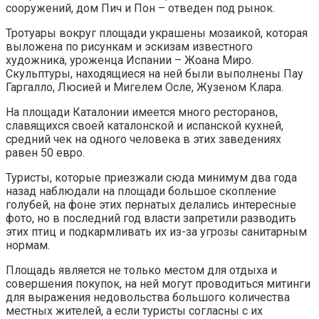
сооружений, дом Пич и Пон – отведен под рынок.
Тротуары вокруг площади украшены мозаикой, которая
выложена по рисункам и эскизам известного
художника, уроженца Испании – Жоана Миро.
Скульптуры, находящиеся на ней были выполнены Пау
Гаргалло, Люсией и Мигелем Осле, Жузеном Клара.
На площади Каталонии имеется много ресторанов,
славящихся своей каталонской и испанской кухней,
средний чек на одного человека в этих заведениях
равен 50 евро.
Туристы, которые приезжали сюда минимум два года
назад наблюдали на площади большое скопление
голубей, на фоне этих пернатых делались интересные
фото, но в последний год власти запретили разводить
этих птиц и подкармливать их из-за угрозы санитарным
нормам.
Площадь является не только местом для отдыха и
совершения покупок, на ней могут проводиться митинги
для выражения недовольства большого количества
местных жителей, а если туристы согласны с их