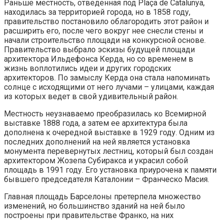
Раньше местность, отведенная под Plaça de Catalunya,
находилась за территорией города, но в 1858 году,
правительство постановило облагородить этот район и
расширить его, после чего вокруг нее снесли стены и
начали строительство площади на конкурсной основе.
Правительство выбрало эскизы будущей площади
архитектора Ильдефонса Керда, но со временем в
жизнь воплотились идеи и других городских
архитекторов. По замыслу Керда она стала напоминать
солнце с исходящими от него лучами – улицами, каждая
из которых ведет в свой удивительный район.
Местность неузнаваемо преобразилась ко Всемирной
выставке 1888 года, а затем ее архитектура была
дополнена к очередной выставке в 1929 году. Одним из
последних дополнений на ней является установка
монумента перевернутых лестниц, который был создан
архитектором Жозепа Субиракса и украсил собой
площадь в 1991 году. Его установка приурочена к памяти
бывшего председателя Каталонии – Франческо Масия.
Главная площадь Барселоны претерпела множество
изменений, но большинство зданий на ней было
построены при правительстве Франко, на них