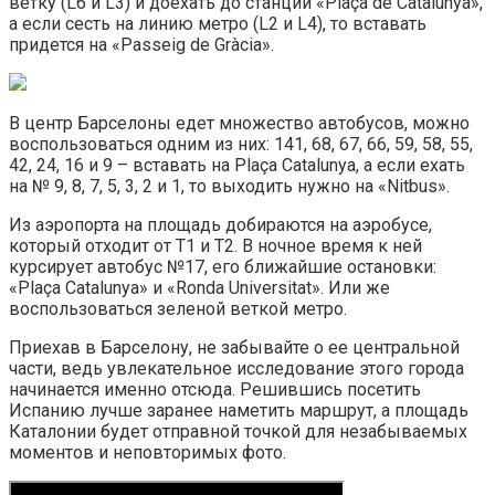
ветку (L6 и L3) и доехать до станции «Plaça de Catalunya»,
а если сесть на линию метро (L2 и L4), то вставать
придется на «Passeig de Gràcia».
В центр Барселоны едет множество автобусов, можно
воспользоваться одним из них: 141, 68, 67, 66, 59, 58, 55,
42, 24, 16 и 9 – вставать на Plaça Catalunya, а если ехать
на № 9, 8, 7, 5, 3, 2 и 1, то выходить нужно на «Nitbus».
Из аэропорта на площадь добираются на аэробусе,
который отходит от Т1 и Т2. В ночное время к ней
курсирует автобус №17, его ближайшие остановки:
«Plaça Catalunya» и «Ronda Universitat». Или же
воспользоваться зеленой веткой метро.
Приехав в Барселону, не забывайте о ее центральной
части, ведь увлекательное исследование этого города
начинается именно отсюда. Решившись посетить
Испанию лучше заранее наметить маршрут, а площадь
Каталонии будет отправной точкой для незабываемых
моментов и неповторимых фото.