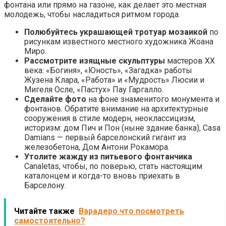
фонтана или прямо на газоне, как делает это местная
молодежь, чтобы насладиться ритмом города.
Полюбуйтесь украшающей тротуар мозаикой
по
рисункам известного местного художника Жоана
Миро.
Рассмотрите изящные скульптуры
мастеров XX
века: «Богиня», «Юность», «Загадка» работы
Жузена Клара, «Работа» и «Мудрость» Люсии и
Мигеля Осле, «Пастух» Пау Гаргалло.
Сделайте фото
на фоне знаменитого монумента и
фонтанов. Обратите внимание на архитектурные
сооружения в стиле модерн, неоклассицизм,
историзм: дом Пич и Пон (ныне здание банка), Casa
Damians — первый барселонский гигант из
железобетона, Дом Антони Рокамора.
Утолите жажду из питьевого фонтанчика
Canaletas, чтобы, по поверью, стать настоящим
каталонцем и когда-то вновь приехать в
Барселону.
Читайте также
Варадеро что посмотреть
самостоятельно?