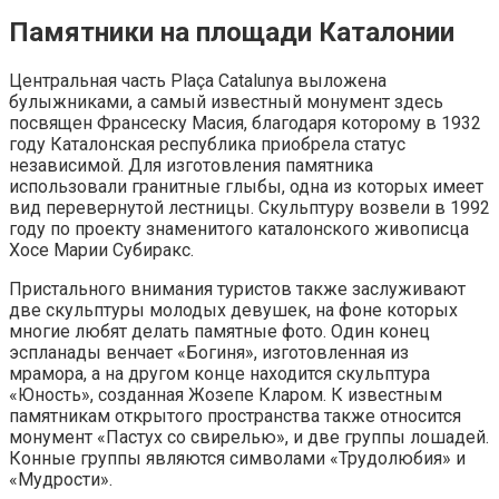
Памятники на площади Каталонии
Центральная часть Plaça Catalunya выложена
булыжниками, а самый известный монумент здесь
посвящен Франсеску Масия, благодаря которому в 1932
году Каталонская республика приобрела статус
независимой. Для изготовления памятника
использовали гранитные глыбы, одна из которых имеет
вид перевернутой лестницы. Скульптуру возвели в 1992
году по проекту знаменитого каталонского живописца
Хосе Марии Субиракс.
Пристального внимания туристов также заслуживают
две скульптуры молодых девушек, на фоне которых
многие любят делать памятные фото. Один конец
эспланады венчает «Богиня», изготовленная из
мрамора, а на другом конце находится скульптура
«Юность», созданная Жозепе Кларом. К известным
памятникам открытого пространства также относится
монумент «Пастух со свирелью», и две группы лошадей.
Конные группы являются символами «Трудолюбия» и
«Мудрости».