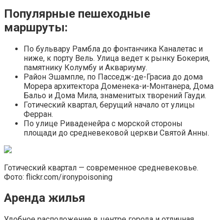
Популярные пешеходные
маршруты:
По бульвару Рамбла до фонтанчика Каналетас и
ниже, к порту Вель. Улица ведет к рынку Бокерия,
памятнику Колумбу и Аквариуму.
Район Эшампле, по Пасседж-де-Грасиа до дома
Морера архитектора Доменека-и-Монтанера, Дома
Бальо и Дома Мила, знаменитых творений Гауди.
Готический квартал, берущий начало от улицы
Ферран.
По улице Риваденейра с морской стороны
площади до средневековой церкви Святой Анны.
Готический квартал — современное средневековье.
Фото: flickr.com/ironypoisoning
Аренда жилья
Удобное расположение в центре города и отличная