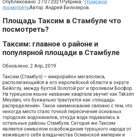
Опубликовано:
27.07.2021
Рубрика:
Чтоможно
посмотреть
Автор:
Андрей Белозеров
Площадь Таксим в Стамбуле что
посмотреть?
Таксим: главное о районе и
популярной площади в Стамбуле
Обновлено: 2 Апр, 2019
Таксим (Стамбул) – микрорайон мегаполиса,
располагающийся в его европейской области в округе
Бейоглу, между бухтой Золотой рог и проливом Босфор.
На турецком языке название квартала звучит как Taksim
Meydani, что буквально трактуется как «площадь
распределения». Такое наименование связано с тем, что
некогда место стало точкой пересечения основных
городских водоканалов, откуда вода подавалась в
остальные районы Стамбула. Сегодня же Таксим
является символом освобождения турецкого народа от
изжившего себя владычества Османской империи и