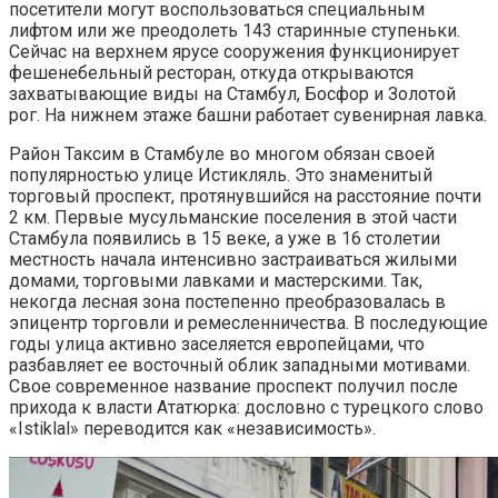
посетители могут воспользоваться специальным
лифтом или же преодолеть 143 старинные ступеньки.
Сейчас на верхнем ярусе сооружения функционирует
фешенебельный ресторан, откуда открываются
захватывающие виды на Стамбул, Босфор и Золотой
рог. На нижнем этаже башни работает сувенирная лавка.
Район Таксим в Стамбуле во многом обязан своей
популярностью улице Истикляль. Это знаменитый
торговый проспект, протянувшийся на расстояние почти
2 км. Первые мусульманские поселения в этой части
Стамбула появились в 15 веке, а уже в 16 столетии
местность начала интенсивно застраиваться жилыми
домами, торговыми лавками и мастерскими. Так,
некогда лесная зона постепенно преобразовалась в
эпицентр торговли и ремесленничества. В последующие
годы улица активно заселяется европейцами, что
разбавляет ее восточный облик западными мотивами.
Свое современное название проспект получил после
прихода к власти Ататюрка: дословно с турецкого слово
«Istiklal» переводится как «независимость».