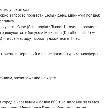
легко уложиться;
можно запросто провести целый день, минимум полдня;
оппинга;
сства Cube (Schlossplatz Tunnel 1)- очень красивое
скусства; + бонусом Markthalle (Dorotheenstr. 4) —
) — весь маршрут может уложиться в 1 час;
т, + очень интересный в плане архитектуры/атмосферы.
санием, расположение на карте.
город с населением более 600 тыс. человек является
онцернов Мерседес и Порше. Удивительно, но