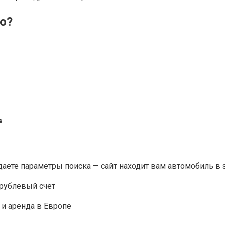
о?
в
даете параметры поиска — сайт находит вам автомобиль в 
 рублевый счет
о и аренда в Европе