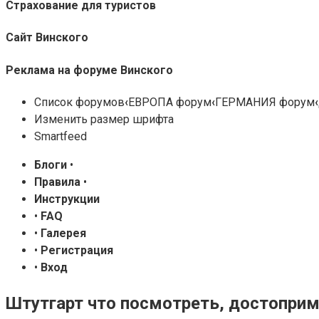
Страхование для туристов
Сайт Винского
Реклама на форуме Винского
Список форумов
‹
ЕВРОПА форум
‹
ГЕРМАНИЯ форум
‹
Изменить размер шрифта
Smartfeed
Блоги
•
Правила
•
Инструкции
•
FAQ
•
Галерея
•
Регистрация
•
Вход
Штутгарт что посмотреть, достопри