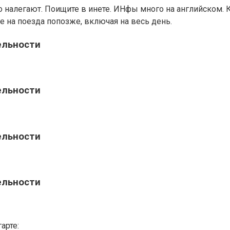
о налегают. Поищите в инете. ИНфы много на английском. 
е на поезда попозже, включая на весь день.
ельности
ельности
ельности
ельности
арте: