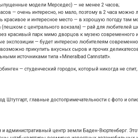
ыпущенные модели Мерседес) — не менее 2 часов;
сов — очень интересно, но мало, поэтому в 2 часа можно 
ень красивое и интересное место — в хорошую погоду там 
а (пешком с центрального вокзала) — рай для любителей ш
ез красивый парк мимо дворцов к музею современного иску
е экспозиции — будет интересно любителеям современного и
и возможно прикупить вкусных сыров и прочих деликатесов
ными источниками типа «Mineralbad Cannstatt».
 Тюбинген — студенческий городок, который никогда не спи
од Штутгарт, главные достопримечательности с фото и опи
и административный центр земли Баден-Вюртенберг. Этот 
ены штаб-квартиры всемирно известных автомобильных к