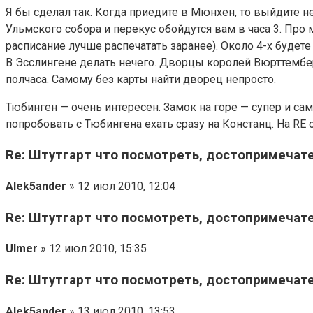
Я бы сделал так. Когда приедите в Мюнхен, то выйдите не 
Ульмского собора и перекус обойдутся вам в часа 3. Про 
расписание лучше распечатать заранее). Около 4-х будете 
В Эсслингене делать нечего. Дворцы королей Вюрттемберг
полчаса. Самому без карты найти дворец непросто.
Тюбинген — очень интересен. Замок на горе — супер и са
попробовать с Тюбингена ехать сразу на Констанц. На RE 
Re: Штутгарт что посмотреть, достопримечат
Alek5ander
» 12 июл 2010, 12:04
Re: Штутгарт что посмотреть, достопримечат
Ulmer
» 12 июл 2010, 15:35
Re: Штутгарт что посмотреть, достопримечат
Alek5ander
» 13 июл 2010, 13:53