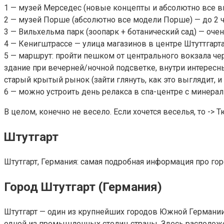
1 — музей Мерседес (новые концепты и абсолютно все в
2 — музей Порше (абсолютно все модели Порше) — до 2 ча
3 — Вильхельма парк (зоопарк + ботанический сад) — оч
4 — Кенигштрассе — улица магазинов в центре Штуттгарт
5 — маршрут: пройти пешком от центрального вокзала чер
здание при вечерней/ночной подсветке, внутри интересны
старый крытый рынок (зайти глянуть, как это выглядит, 
6 — можно устроить день релакса в спа-центре с минераль
В целом, конечно не весело. Если хочется веселья, то ->
Штутгарт
Штутгарт, Германия: самая подробная информация про гор
Город Штутгарт (Германия)
Штутгарт — один из крупнейших городов Южной Германии 
одной из промышленных столиц страны. Здесь располож