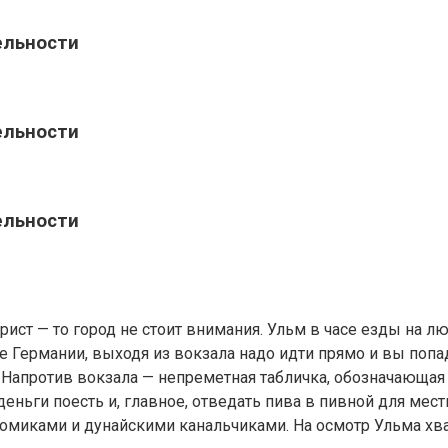
ельности
ельности
ельности
урист — то город не стоит внимания. Ульм в часе езды на л
е Германии, выходя из вокзала надо идти прямо и вы попа
апротив вокзала — непреметная табличка, обозначающая д
деньги поесть и, главное, отведать пива в пивной для мест
миками и дунайскими канальчиками. На осмотр Ульма хвати