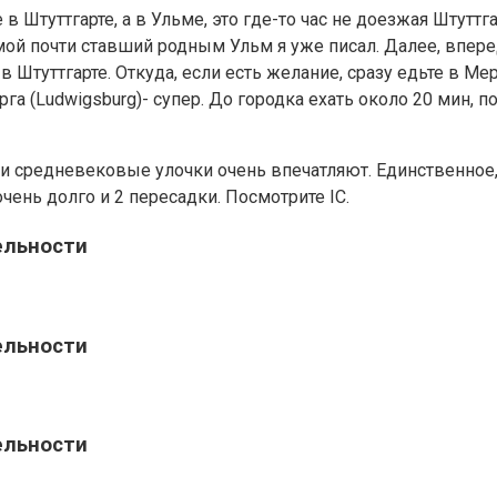
в Штуттгарте, а в Ульме, это где-то час не доезжая Штуттга
мой почти ставший родным Ульм я уже писал. Далее, вперед
в Штуттгарте. Откуда, если есть желание, сразу едьте в Ме
а (Ludwigsburg)- супер. До городка ехать около 20 мин, 
ми средневековые улочки очень впечатляют. Единственное, 
очень долго и 2 пересадки. Посмотрите IC.
ельности
ельности
ельности