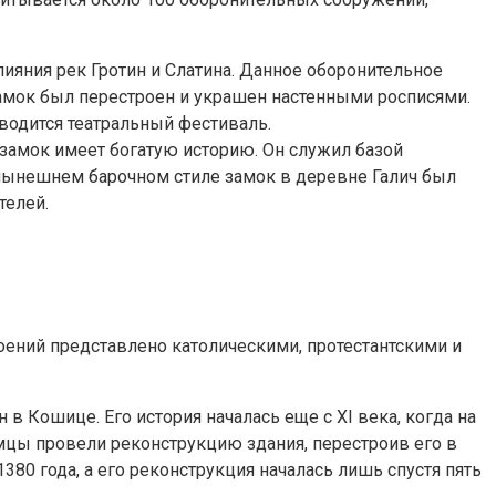
лияния рек Гротин и Слатина. Данное оборонительное
замок был перестроен и украшен настенными росписями.
водится театральный фестиваль.
 замок имеет богатую историю. Он служил базой
 нынешнем барочном стиле замок в деревне Галич был
телей.
ений представлено католическими, протестантскими и
 Кошице. Его история началась еще с XI века, когда на
емцы провели реконструкцию здания, перестроив его в
80 года, а его реконструкция началась лишь спустя пять