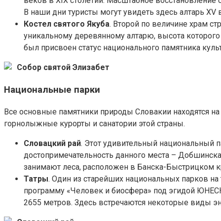
веков в XIX столетии. Масштабное восстановление 
В наши дни туристы могут увидеть здесь алтарь XV 
Костел святого Якуба
. Второй по величине храм с
уникальному деревянному алтарю, высота которого б
был присвоен статус национального памятника куль
Собор святой Элизабет
Национальные парки
Все основные памятники природы Словакии находятся на
горнолыжные курорты и санатории этой страны.
Словацкий рай
. Этот удивительный национальный па
достопримечательность данного места – Добшинска
занимают леса, расположен в Банска-Быстрицком кр
Татры
. Один из старейших национальных парков на 
программу «Человек и биосфера» под эгидой ЮНЕСКО
2655 метров. Здесь встречаются некоторые виды э