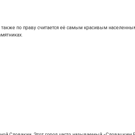
й также по праву считается её самым красивым населенным
амятниках.
ной Словакии. Этот город часто называемый «Словацким Ри