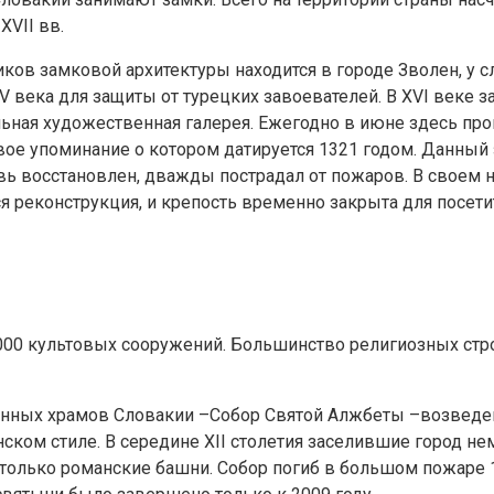
XVII вв.
ков замковой архитектуры находится в городе Зволен, у с
 века для защиты от турецких завоевателей. В XVI веке 
ьная художественная галерея. Ежегодно в июне здесь про
вое упоминание о котором датируется 1321 годом. Данный
вь восстановлен, дважды пострадал от пожаров. В своем
ся реконструкция, и крепость временно закрыта для посети
000 культовых сооружений. Большинство религиозных стро
енных храмов Словакии –Собор Святой Алжбеты –возведен в
ском стиле. В середине XII столетия заселившие город н
 только романские башни. Собор погиб в большом пожаре 13