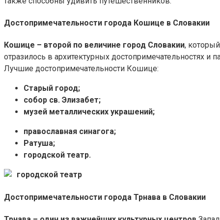
также способны удивить путешественников.
Достопримечательности города Кошице в Словакии
Кошице – второй по величине город Словакии
, которы
отразилось в архитектурных достопримечательностях и п
Лучшие достопримечательности Кошице:
Старый город;
собор св. Элизабет;
музей металлических украшений;
православная синагога;
Ратуша;
городской театр.
городской театр
Достопримечательности города Трнава в Словакии
Трнава – один из важнейших культурных центров
Запад