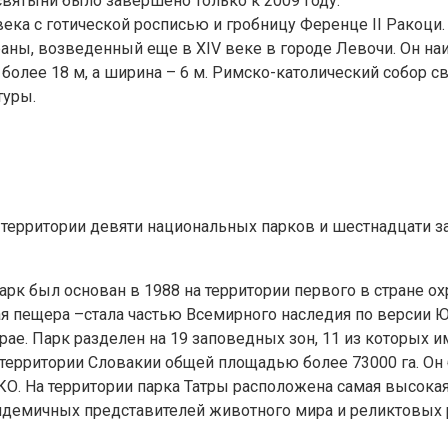
святыни было завершено только к 2009 году.
века с готической росписью и гробницу Ференце II Ракоци.
траны, возведенный еще в XIV веке в городе Левочи. Он на
олее 18 м, а ширина – 6 м. Римско-католический собор св
туры.
 территории девяти национальных парков и шестнадцати 
рк был основан в 1988 на территории первого в стране ох
я пещера –стала частью Всемирного наследия по версии Ю
ае. Парк разделен на 19 заповедных зон, 11 из которых и
территории Словакии общей площадью более 73000 га. Он б
. На территории парка Татры расположена самая высокая т
ндемичных представителей животного мира и реликтовых 