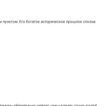
 пунктом. Его богатое историческое прошлое сполна
мом» обязательно найдет, чем удивить своих гостей.