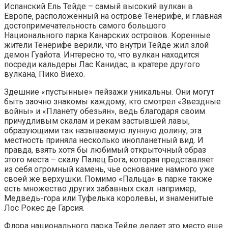
Испанский Ель Тейде – самый высокий вулкан в
Европе, расположенный на острове Тенерифе, и главная
достопримечательность самого большого
Национального парка Канарских островов. Коренные
жители Тенерифе верили, что внутри Тейде жил злой
демон Гуайота. Интересно то, что вулкан находится
посреди кальдеры Лас Канидас, в кратере другого
вулкана, Пико Виехо.
Здешние «пустынные» пейзажи уникальны. Они могут
быть заочно знакомы каждому, кто смотрел «Звездные
войны» и «Планету обезьян», ведь благодаря своим
причудливым скалам и рекам застывшей лавы,
образующими так называемую лунную долину, эта
местность приняла несколько инопланетный вид. И
правда, взять хотя бы любимый открыточный образ
этого места – скалу Палец Бога, которая представляет
из себя огромный камень, чье основание намного уже
своей же верхушки. Помимо «Пальца» в парке также
есть множество других забавных скал: например,
Медведь-гора или Туфелька королевы, и знаменитые
Лос Рокес де Гарсия.
Флора национального парка Тейде делает это место еще