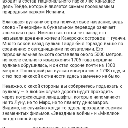
входит в состав Национального парка Лас Каньядас
дель Тейде, который является самым посещаемым
природным парком Испании.
Благодаря вулкану остров получил свое название, ведь
слово «Тенерифе» в буквальном переводе означает
«снежная гора». Именно так сотни лет назад его
называли древние жители Канарских островов — гуанчи.
Много веков назад вулкан Тейде был гораздо выше по
сравнению с сегодняшними показателями. Его
первоначальная высота составляла около 5000 метров,
но после сильного извержения 1706 года вершина
вулкана обрушилась, и он стал короче почти на 1300
метров. Последний раз вулкан извергался в 1798 году, и
с тех пор никакой активности здесь замечено не было.
Неважно, с какой стороны вы собираетесь подъехать к
вулкану — в любом случае дорога будет проходить
через потрясающие ландшафты, которые напоминают
не то Луну, не то Марс, не то планету динозавров.
Видимо, не случайно когда-то здесь проходили съемки
знаменитых фильмов «Звездные войны» и «Миллион
лет до нашей эры».