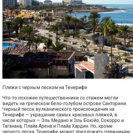
Пляжи с черным песком на Тенерифе
Что-то похожее путешественники со стажем могли
видеть на греческом бело-голубом острове Санторини.
Черный песок вулканического происхождения на
Тенерифе — украшение самых красивых пляжей, в
числе которых — Эль Медано и Эль Боюйо, Сокорро и
Таганана, Плайа Арена и Плайа Хардин. Но, кроме
черного песка, Тенерифе может предложить пляжникам