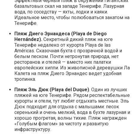
Эффектный черный пляж в окружении гигантских
базальтовых скал на западе Тенерифе. Лазурная
вода, по соседству — яхты, лодки и каяки.
Идеальное место, чтобы полюбоваться закатом на
Тенерифе.
Пляж Диего Эрнандеса (Playa de Diego
Hernández).
Секретный дикий пляж на юге
Тенерифе недалеко от курорта Playa de las
Américas. Сказочная бухта с прозрачной водой и
белым песком. Почти нетронутая природа, нет
ресторанов и отелей — вместо них палатки
европейских хиппи. Из живописной деревушки Ла
Калета на пляж Диего Эрнандес ведет удобная
тропинка.
Пляж Эль Дюк (Playa del Duque)
. Один из лучших
пляжей на юге Тенерифе. Рядом респектабельные
курорты и отели, тут любят отдыхать местные. Эль
Дюк подходит для отдыха с малышами: песок
серенький и очень мелкий, вода в бухте лазурная и
хорошо прогретая, волны тихие. Пляж награжден
«Голубым флагом» за чистоту и развитую
инфраструктуру.