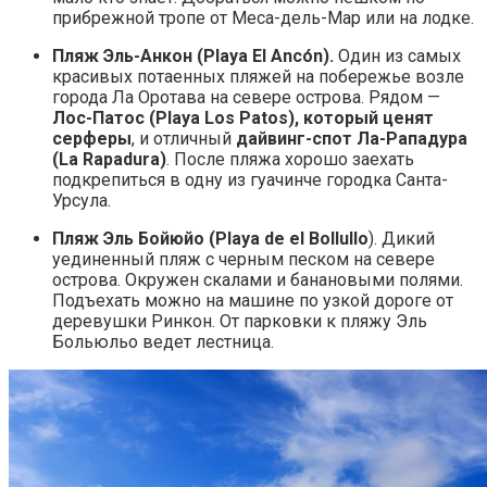
прибрежной тропе от Меса-дель-Мар или на лодке.
Пляж Эль-Анкон (Playa El Ancón).
Один из самых
красивых потаенных пляжей на побережье возле
города Ла Оротава на севере острова. Рядом —
Лос-Патос (Playa Los Patos), который ценят
серферы
, и отличный
дайвинг-спот Ла-Рападура
(La Rapadura)
. После пляжа хорошо заехать
подкрепиться в одну из гуачинче городка Санта-
Урсула.
Пляж Эль Бойюйо (Playa de el Bollullo
). Дикий
уединенный пляж с черным песком на севере
острова. Окружен скалами и банановыми полями.
Подъехать можно на машине по узкой дороге от
деревушки Ринкон. От парковки к пляжу Эль
Больюльо ведет лестница.