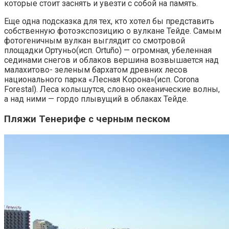
которые стоит заснять и увезти с собой на память.
Еще одна подсказка для тех, кто хотел бы представить
собственную фотоэкспозицию о вулкане Тейде. Самым
фотогеничным вулкан выглядит со смотровой
площадки Ортуньо(исп. Ortuño) — огромная, убеленная
сединами снегов и облаков вершина возвышается над
малахитово- зеленым бархатом древних лесов
национального парка «Лесная Корона»(исп. Corona
Forestal). Леса колышутся, словно океанические волны,
а над ними — гордо плывущий в облаках Тейде.
Пляжи Тенерифе с черным песком