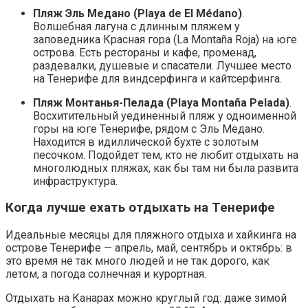
Пляж Эль Медано (Playa de El Médano)
.
Волшебная лагуна с длинным пляжем у
заповедника Красная гора (La Montaña Roja) на юге
острова. Есть рестораны и кафе, променад,
раздевалки, душевые и спасатели. Лучшее место
на Тенерифе для виндсерфинга и кайтсерфинга.
Пляж Монтанья-Пелада (Playa Montaña Pelada)
.
Восхитительный уединенный пляж у одноименной
горы на юге Тенерифе, рядом с Эль Медано.
Находится в идиллической бухте с золотым
песочком. Подойдет тем, кто не любит отдыхать на
многолюдных пляжах, как бы там ни была развита
инфраструктура.
Когда лучше ехать отдыхать на Тенерифе
Идеальные месяцы для пляжного отдыха и хайкинга на
острове Тенерифе — апрель, май, сентябрь и октябрь: в
это время не так много людей и не так дорого, как
летом, а погода солнечная и курортная.
Отдыхать на Канарах можно круглый год: даже зимой