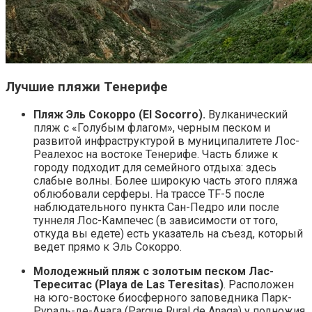
Лучшие пляжи Тенерифе
Пляж Эль Сокорро (El Socorro).
Вулканический
пляж с «Голубым флагом», черным песком и
развитой инфраструктурой в муниципалитете Лос-
Реалехос на востоке Тенерифе. Часть ближе к
городу подходит для семейного отдыха: здесь
слабые волны. Более широкую часть этого пляжа
облюбовали серферы. На трассе TF-5 после
наблюдательного пункта Сан-Педро или после
туннеля Лос-Кампечес (в зависимости от того,
откуда вы едете) есть указатель на съезд, который
ведет прямо к Эль Сокорро.
Молодежный пляж с золотым песком Лас-
Тереситас (Playa de Las Teresitas)
. Расположен
на юго-востоке биосферного заповедника Парк-
Рураль-де-Анага (Parque Rural de Anaga) у подножия