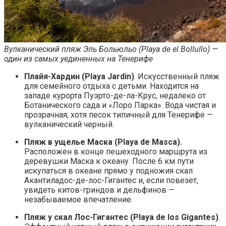
Вулканический пляж Эль Больюльо (Playa de el Bollullo) —
один из самых уединенных на Тенерифе
Плайя-Хардин (Playa Jardin)
. Искусственный пляж
для семейного отдыха с детьми. Находится на
западе курорта Пуэрто-де-ла-Крус, недалеко от
Ботанического сада и «Лоро Парка». Вода чистая и
прозрачная, хотя песок типичный для Тенерифе —
вулканический черный.
Пляж в ущелье Маска (Playa de Masca).
Расположен в конце пешеходного маршрута из
деревушки Маска к океану. После 6 км пути
искупаться в океане прямо у подножия скал
Акантиладос-де-лос-Гигантес и, если повезет,
увидеть китов-гриндов и дельфинов —
незабываемое впечатление.
Пляж у скал Лос-Гигантес (Playa de los Gigantes)
.