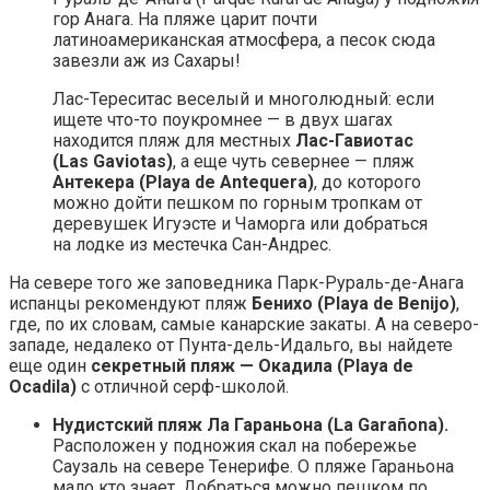
гор Анага. На пляже царит почти
латиноамериканская атмосфера, а песок сюда
завезли аж из Сахары!
Лас-Тереситас веселый и многолюдный: если
ищете что-то поукромнее — в двух шагах
находится пляж для местных
Лас-Гавиотас
(Las Gaviotas)
, а еще чуть севернее — пляж
Антекера (Playa de Antequera)
, до которого
можно дойти пешком по горным тропкам от
деревушек Игуэсте и Чаморга или добраться
на лодке из местечка Сан-Андрес.
На севере того же заповедника Парк-Рураль-де-Анага
испанцы рекомендуют пляж
Бенихо (Playa de Benijo)
,
где, по их словам, самые канарские закаты. А на северо-
западе, недалеко от Пунта-дель-Идальго, вы найдете
еще один
секретный пляж — Окадила (Playa de
Ocadila)
с отличной серф-школой.
Нудистский пляж Ла Гараньона (La Garañona).
Расположен у подножия скал на побережье
Саузаль на севере Тенерифе. О пляже Гараньона
мало кто знает. Добраться можно пешком по