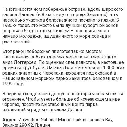
На юго-восточном побережье острова, вдоль широкого
залива Лаганас (в 8 км к югу от города Закинтос) есть
несколько участков белоснежного песчаного пляжа. С
1980-х годов это место было лучшей курортной зоной
острова с бюджетным жильем – оно привлекало
намало молодежи, ищущей чистого моря, солнца и
развлечений.
Этот район побережья является также местом
гнездования робких морских черепах вымирающего
вида Логгерхед. По оценкам специалистов, в настоящее
время вокруг бухты Лаганас Бэй живет около 1 300 этих
редких животных. Черепахи находятся под охраной в
Национальном морском парке Закинтоса, основанном в
1999 году.
В период гнездования доступ к некоторым зонам пляжа
ограничен. Чтобы узнать больше об исчезающем виде
черепах, посетите выставочный центр парка,
находящийся рядом с пляжем Дафни.
Адрес:
Zakynthos National Marine Park in Laganás Bay,
Закинф 290 92, Греция.