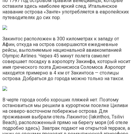
по 1797 год островом правили венецианцы, которые
оставили здесь наиболее яркий след. Итальянское
название острова «Занте» употребляется в европейских
путеводителях до сих пор.
Закинтос расположен в 300 километрах к западу от
Афин, откуда на остров совершаются ежедневные
рейсы, выполняемые национальной авиакомпанией
Olympic Airlines. Через 45 минут полета самолет
совершает посадку в аэропорту Закинфа, который носит
имя греческого поэта Дионисиоса Соломоса. Аэропорт
находится примерно в 4 км от Закинтоса — столицы
острова. Добраться до города можно только на такси.
В черте города особо хороших пляжей нет. Поэтому
остановиться мы решили в курортном поселке Циливи
на северо-восточном побережье острова. Для
проживания выбрали отель Лакинтос (Iakinthos, Tsilivi
Beach), расположенный прямо на берегу моря (об отеле
подробно здесь). Завтрак подают на открытой террасе, а
ужин со свечами проходит в романтической атмосфере