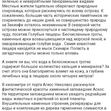
зеленью и невероятными панорамными видами.
Местные жители тщательно оберегают природные
сокровища, которые раскинулись по всему острову. К
сожалению, большая часть исторических памятников не
сохранилась до наших дней, но совершенство природы
на Закинфе осталось неизменным. В северной части
острова можно прикоснуться к настоящему природному
чуду, посетив Голубые пещеры. Бесчисленные гроты,
каменные арки возвышающиеся над морской пеной, и
завораживающая голубая вода… Самая известная
пещера находится на мысе Скинари. Попасть в
загадочные гроты можно только вплавь.
А знаете ли вы, что вода в белоснежных гротах
содержит большое количество кальция и минералов? За
счет этого она благоприятно влияет на кожу, а глубина
лечебных вод в пещерах около четырех метров!
В километре от порта Агиос Николаос раскинулся
фантастической красоты каменный заповедник Аскос.
На территории заповедника можно увидеть редчайшие
виды животных и растений со всей планеты.
Внушительные каменные строения, резервуары для
воды и композиции из дерева гармонично сливаются в