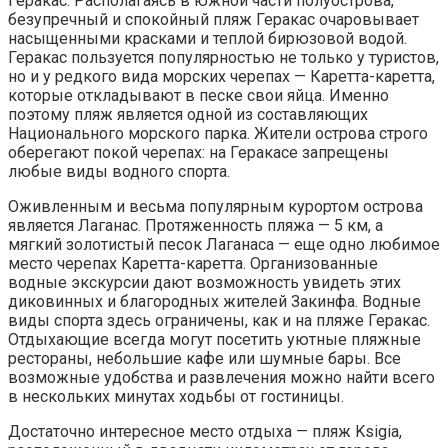
Геракас. Располагаясь в южной части полуострова,
безупречный и спокойный пляж Геракас очаровывает
насыщенными красками и теплой бирюзовой водой.
Геракас пользуется популярностью не только у туристов,
но и у редкого вида морских черепах — Каретта-каретта,
которые откладывают в песке свои яйца. Именно
поэтому пляж является одной из составляющих
Национального морского парка. Жители острова строго
оберегают покой черепах: на Геракасе запрещены
любые виды водного спорта.
Оживленным и весьма популярным курортом острова
является Лаганас. Протяженность пляжа — 5 км, а
мягкий золотистый песок Лаганаса — еще одно любимое
место черепах Каретта-каретта. Организованные
водные экскурсии дают возможность увидеть этих
диковинных и благородных жителей Закинфа. Водные
виды спорта здесь ограничены, как и на пляже Геракас.
Отдыхающие всегда могут посетить уютные пляжные
рестораны, небольшие кафе или шумные бары. Все
возможные удобства и развлечения можно найти всего
в нескольких минутах ходьбы от гостиницы.
Достаточно интересное место отдыха — пляж Ksigia,