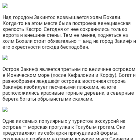
Над городом Закинтос возвышается холм Бохали.
Когда-то на этом месте была построена венецианская
крепость Кастро. Сегодня от нее сохранились только
ворота и внешние стены. Тем не менее, подняться на
холм Бохали стоит обязательно — вид на город Закинф и
его окрестности отсюда бесподобен.
Остров Закинф является третьим по величине островом
в Ионическом море (после Кефалонии и Корфу). Богат и
разнообразен ландшафт острова: восточная сторона
Закинфа изобилует песчаными пляжами, на юге
расположились красивые горные деревни, а северные
берега богаты обрывистыми скалами.
Одна из самых популярных у туристов экскурсий на
острове — морская прогулка к Голубым гротам. Они
представляют из себя арки причудливой формы,
созданные прибоем на самом кончике мыса Скинари в