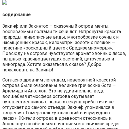
содержание
Закинф или Закинтос — сказочный остров мечты,
воспеваемый поэтами тысячи лет. Нетронутая красота
природы, живописные виды, многообразие сочных и
насыщенных красок, километры золотых пляжей —
поистине «роскошный цветок Средиземноморья».
Повсюду на острове чувствуется аромат хвойных лесов,
пышных красивоцветущих растений, цитрусовых и
винограда. Хотите оказаться в сказке? Добро
пожаловать на Закинф!
Согласно древним легендам, невероятной красотой
острова были очарованы великие греческие боги —
Артемида и Аполлон. Это не удивительно, ведь
волшебная атмосфера острова окутывает
путешественников с первых секунд прибытия и не
отпускает до самого отъезда. Закинф упоминался в
творениях Гомера как «утопающий в изумрудных
лесах». Жители острова в древности относились к
Аполлону с особенным почтением и славились среди