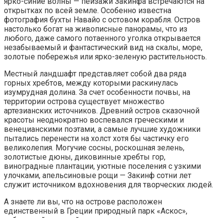
ярко-синие волны — пейзажи Закинфа встречаются на
открытках по всей земле. Особенно известна
фотография бухты Навайо с остовом корабля. Остров
настолько богат на живописные панорамы, что из
любого, даже самого потаенного уголка открывается
незабываемый и фантастический вид на скалы, море,
золотые побережья или ярко-зеленую растительность.
Местный ландшафт представляет собой два ряда
горных хребтов, между которыми раскинулась
изумрудная долина. За счет особенности почвы, на
территории острова существует множество
артезианских источников. Древний остров сказочной
красоты неоднократно воспевался греческими и
венецианскими поэтами, а самые лучшие художники
пытались перенести на холст хотя бы частичку его
великолепия. Могучие сосны, роскошная зелень,
золотистые дюны, диковинные хребты гор,
виноградные плантации, уютные поселения с узкими
улочками, апельсиновые рощи — Закинф сотни лет
служит источником вдохновения для творческих людей.
А знаете ли вы, что на острове расположен
единственный в Греции природный парк «Аскос»,