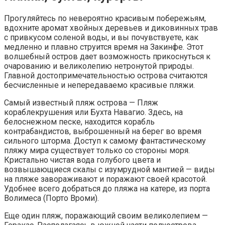
Прогуляйтесь по невероятно красивым побережьям,
вдохните аромат хвойных деревьев и диковинных трав
с привкусом соленой воды, и вы почувствуете, как
медленно и плавно струится время на Закинфе. Этот
волшебный остров дает возможность прикоснуться к
очарованию и великолепию нетронутой природы.
Главной достопримечательностью острова считаются
бесчисленные и непередаваемо красивые пляжи.
Самый известный пляж острова — Пляж
кораблекрушения или Бухта Навагио. Здесь, на
белоснежном песке, находится корабль
контрабандистов, выброшенный на берег во время
сильного шторма. Доступ к самому фантастическому
пляжу мира существует только со стороны моря.
Кристально чистая вода голубого цвета и
возвышающиеся скалы с изумрудной мантией — виды
на пляже завораживают и поражают своей красотой.
Удобнее всего добраться до пляжа на катере, из порта
Волимеса (Порто Вроми).
Еще один пляж, поражающий своим великолепием —