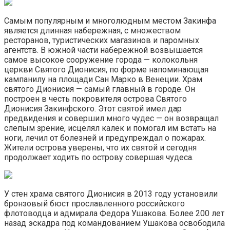
Самым популярным и многолюдным местом Закинфа
является длинная набережная, с множеством
ресторанов, туристических магазинов и паромных
агентств. В южной части набережной возвышается
самое высокое сооружение города — колокольня
церкви Святого Дионисия, по форме напоминающая
кампанилу на площади Сан Марко в Венеции. Храм
святого Дионисия — самый главный в городе. Он
построен в честь покровителя острова Святого
Дионисия Закинфского. Этот святой имел дар
предвидения и совершил много чудес — он возвращал
слепым зрение, исцелял калек и помогал им встать на
ноги, лечил от болезней и предупреждал о пожарах.
Жители острова уверены, что их святой и сегодня
продолжает ходить по острову совершая чудеса.
У стен храма святого Дионисия в 2013 году установили
бронзовый бюст прославленного российского
флотоводца и адмирала Федора Ушакова. Более 200 лет
назад эскадра под командованием Ушакова освободила