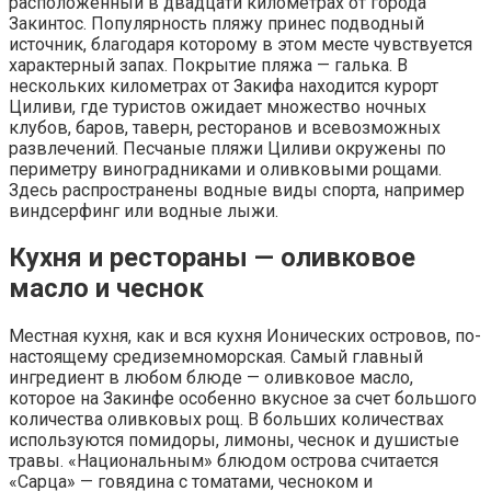
расположенный в двадцати километрах от города
Закинтос. Популярность пляжу принес подводный
источник, благодаря которому в этом месте чувствуется
характерный запах. Покрытие пляжа — галька. В
нескольких километрах от Закифа находится курорт
Циливи, где туристов ожидает множество ночных
клубов, баров, таверн, ресторанов и всевозможных
развлечений. Песчаные пляжи Циливи окружены по
периметру виноградниками и оливковыми рощами.
Здесь распространены водные виды спорта, например
виндсерфинг или водные лыжи.
Кухня и рестораны — оливковое
масло и чеснок
Местная кухня, как и вся кухня Ионических островов, по-
настоящему средиземноморская. Самый главный
ингредиент в любом блюде — оливковое масло,
которое на Закинфе особенно вкусное за счет большого
количества оливковых рощ. В больших количествах
используются помидоры, лимоны, чеснок и душистые
травы. «Национальным» блюдом острова считается
«Сарца» — говядина с томатами, чесноком и