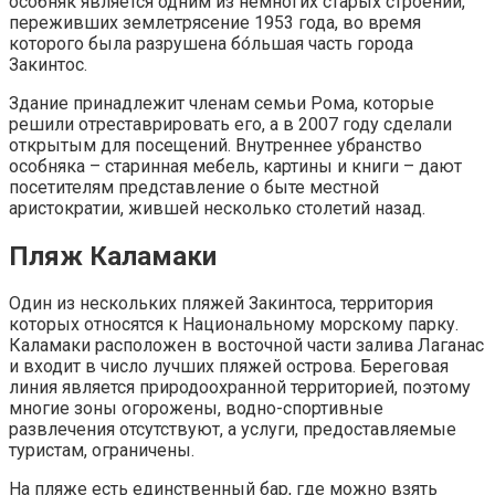
особняк является одним из немногих старых строений,
переживших землетрясение 1953 года, во время
которого была разрушена бо́льшая часть города
Закинтос.
Здание принадлежит членам семьи Рома, которые
решили отреставрировать его, а в 2007 году сделали
открытым для посещений. Внутреннее убранство
особняка – старинная мебель, картины и книги – дают
посетителям представление о быте местной
аристократии, жившей несколько столетий назад.
Пляж Каламаки
Один из нескольких пляжей Закинтоса, территория
которых относятся к Национальному морскому парку.
Каламаки расположен в восточной части залива Лаганас
и входит в число лучших пляжей острова. Береговая
линия является природоохранной территорией, поэтому
многие зоны огорожены, водно-спортивные
развлечения отсутствуют, а услуги, предоставляемые
туристам, ограничены.
На пляже есть единственный бар, где можно взять