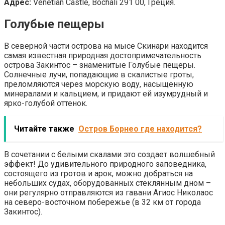
Адрес:
Venetian Castle, Bochali 291 00, Греция.
Голубые пещеры
В северной части острова на мысе Скинари находится
самая известная природная достопримечательность
острова Закинтос – знаменитые Голубые пещеры.
Солнечные лучи, попадающие в скалистые гроты,
преломляются через морскую воду, насыщенную
минералами и кальцием, и придают ей изумрудный и
ярко-голубой оттенок.
Читайте также
Остров Борнео где находится?
В сочетании с белыми скалами это создает волшебный
эффект! До удивительного природного заповедника,
состоящего из гротов и арок, можно добраться на
небольших судах, оборудованных стеклянным дном –
они регулярно отправляются из гавани Агиос Николаос
на северо-восточном побережье (в 32 км от города
Закинтос).