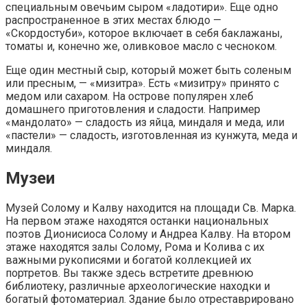
специальным овечьим сыром «ладотири». Еще одно
распространенное в этих местах блюдо —
«Скордостуби», которое включает в себя баклажаны,
томаты и, конечно же, оливковое масло с чесноком.
Еще один местный сыр, который может быть соленым
или пресным, — «мизитра». Есть «мизитру» принято с
медом или сахаром. На острове популярен хлеб
домашнего приготовления и сладости. Например
«мандолато» — сладость из яйца, миндаля и меда, или
«пастели» — сладость, изготовленная из кунжута, меда и
миндаля.
Музеи
Музей Солому и Калву находится на площади Св. Марка.
На первом этаже находятся останки национальных
поэтов Дионисиоса Солому и Андреа Калву. На втором
этаже находятся залы Солому, Рома и Колива с их
важными рукописями и богатой коллекцией их
портретов. Вы также здесь встретите древнюю
библиотеку, различные археологические находки и
богатый фотоматериал. Здание было отреставрировано