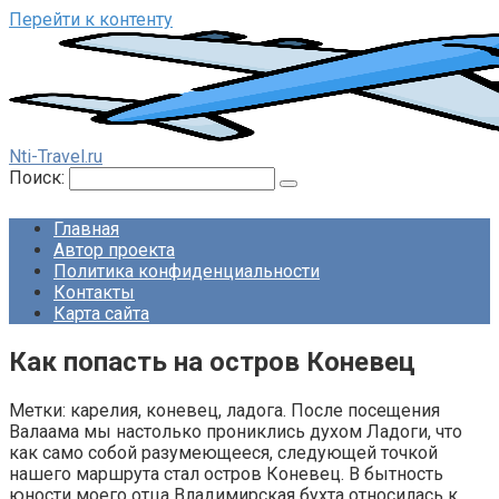
Перейти к контенту
Nti-Travel.ru
Поиск:
Главная
Автор проекта
Политика конфиденциальности
Контакты
Карта сайта
Как попасть на остров Коневец
Метки: карелия, коневец, ладога. После посещения
Валаама мы настолько прониклись духом Ладоги, что
как само собой разумеющееся, следующей точкой
нашего маршрута стал остров Коневец. В бытность
юности моего отца Владимирская бухта относилась к