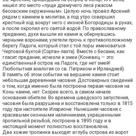
нашёл это место «пуще дремучего леса ужасом
бесовским окруженным». Целую ночь провёл Арсений
рядом с камнем в молитве, а под утро совершил
крестный ход вокруг него с иконой Богородицы в руках,
а после окропил его святой водой. По православному
преданию, духи вышли из камня и, обернувшись
черными воронами, улетели прочь к противоположному
берегу Ладоги, который стал с той поры именоваться
Чертовой бухтой (Сортан-лахта). Вместе с бесами, как
гласит предание, исчезли и змеи (Коневец — это
единственный остров на Ладоге, где нет змей!
Любопытная аналогия со св. Патриком и Ирландией).
В память об этом событии на вершине камня стоит
небольшая деревянная часовня. Достоверных сведений
о том, когда именно была построена первая часовня на
Конь-камне, нет. Скорее всего, в самом начале
основания обители. Во времена шведского запустения,
часовня была разрушена и восстановлена только в 1815
году при настоятеле Иларионе. Нынешняя часовня с
красивыми оконными наличниками, украшенными
пропильной резьбой, построена в 1895 году и в
настоящей момент полностью восстановлена.
Две хожие тропинки выходят вглубь острова из ворот