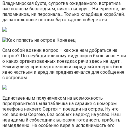
Владимирская бухта, супротив ожидаемого, встретила
нас полным безлюдьем, никого вокруг… Ни туристов, ни
паломников, ни персонала… Только кладбище кораблей,
да затопленные остовы барж вдоль побережья.
Сам собой возник вопрос – как же нам добраться на
остров? По неубедительному виду пирса было ясно – ни
о каких организованных поездках речи здесь не идет…
Наживульку пришвартованный нарядный катерок был
явно частным и вряд ли предназначался для сообщения
с островом.
Единственным полунамеком на возможность
переправиться была табличка на сарайке с номером
телефона некоего Сергея – поездки на остров. Ну что
же, звоним Сергею, без особых надежд на успех. Наш
невидимый собеседник выразил готовность прибыть
немедленно. Не особенно веря в исполнимость его