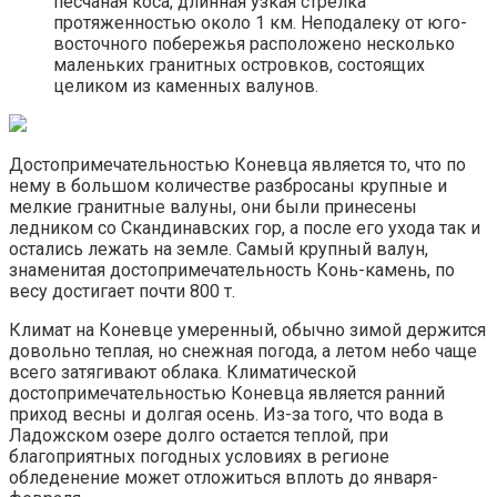
песчаная коса, длинная узкая стрелка
протяженностью около 1 км. Неподалеку от юго-
восточного побережья расположено несколько
маленьких гранитных островков, состоящих
целиком из каменных валунов.
Достопримечательностью Коневца является то, что по
нему в большом количестве разбросаны крупные и
мелкие гранитные валуны, они были принесены
ледником со Скандинавских гор, а после его ухода так и
остались лежать на земле. Самый крупный валун,
знаменитая достопримечательность Конь-камень, по
весу достигает почти 800 т.
Климат на Коневце умеренный, обычно зимой держится
довольно теплая, но снежная погода, а летом небо чаще
всего затягивают облака. Климатической
достопримечательностью Коневца является ранний
приход весны и долгая осень. Из-за того, что вода в
Ладожском озере долго остается теплой, при
благоприятных погодных условиях в регионе
обледенение может отложиться вплоть до января-