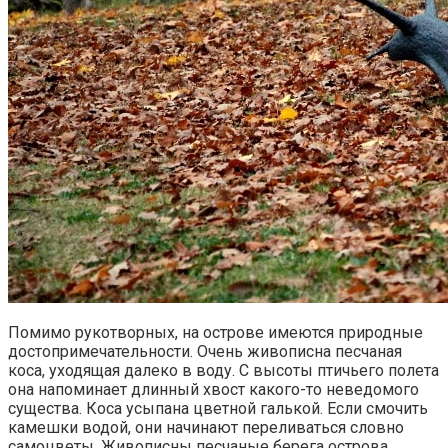
Помимо рукотворных, на острове имеются природные
достопримечательности. Очень живописна песчаная
коса, уходящая далеко в воду. С высоты птичьего полета
она напоминает длинный хвост какого-то неведомого
существа. Коса усыпана цветной галькой. Если смочить
камешки водой, они начинают переливаться словно
самоцветы. Живописны песчаные берега острова,