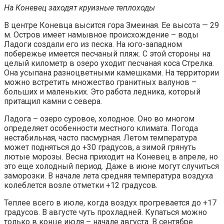
На Коневец заходят круизные теплоходы
В центре Коневца высится гора Змеиная. Ее высота — 29
м. Остров имеет намывное происхождение – воды
Ладоги создали его из песка. На юго-западном
побережье имеется песчаный пляж. С этой стороны на
целый километр в озеро уходит песчаная коса Стрелка.
Она усыпана разноцветными камешками. На территории
можно встретить множество гранитных валунов –
больших и маленьких. Это работа ледника, который
притащил камни с севера.
Ладога – озеро суровое, холодное. Оно во многом
определяет особенности местного климата. Погода
нестабильная, часто пасмурная. Летом температура
может подняться до +30 градусов, а зимой грянуть
лютые морозы. Весна приходит на Коневец в апреле, но
это еще холодный период. Даже в июне могут случиться
заморозки. В начале лета средняя температура воздуха
колеблется возле отметки +12 градусов.
Теплее всего в июле, когда воздух прогревается до +17
градусов. В августе чуть прохладней. Купаться можно
только в конце июля – начале августа. В сентябре