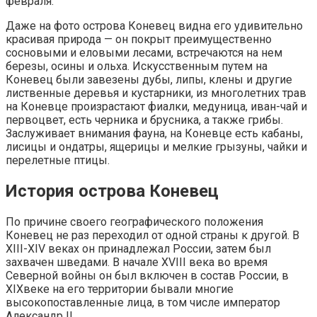
февраля.
Даже на фото острова Коневец видна его удивительно
красивая природа — он покрыт преимущественно
сосновыми и еловыми лесами, встречаются на нем
березы, осины и ольха. Искусственным путем на
Коневец были завезены дубы, липы, клены и другие
лиственные деревья и кустарники, из многолетних трав
на Коневце произрастают фиалки, медуница, иван-чай и
первоцвет, есть черника и брусника, а также грибы.
Заслуживает внимания фауна, на Коневце есть кабаны,
лисицы и ондатры, ящерицы и мелкие грызуны, чайки и
перелетные птицы.
История острова Коневец
По причине своего географического положения
Коневец не раз переходил от одной страны к другой. В
XIII-XIV веках он принадлежал России, затем был
захвачен шведами. В начале XVIII века во время
Северной войны он был включен в состав России, в
XIXвеке на его территории бывали многие
высокопоставленные лица, в том числе император
Александр II.