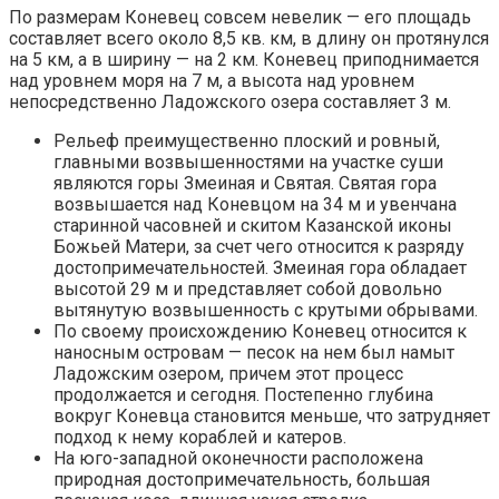
По размерам Коневец совсем невелик — его площадь
составляет всего около 8,5 кв. км, в длину он протянулся
на 5 км, а в ширину — на 2 км. Коневец приподнимается
над уровнем моря на 7 м, а высота над уровнем
непосредственно Ладожского озера составляет 3 м.
Рельеф преимущественно плоский и ровный,
главными возвышенностями на участке суши
являются горы Змеиная и Святая. Святая гора
возвышается над Коневцом на 34 м и увенчана
старинной часовней и скитом Казанской иконы
Божьей Матери, за счет чего относится к разряду
достопримечательностей. Змеиная гора обладает
высотой 29 м и представляет собой довольно
вытянутую возвышенность с крутыми обрывами.
По своему происхождению Коневец относится к
наносным островам — песок на нем был намыт
Ладожским озером, причем этот процесс
продолжается и сегодня. Постепенно глубина
вокруг Коневца становится меньше, что затрудняет
подход к нему кораблей и катеров.
На юго-западной оконечности расположена
природная достопримечательность, большая