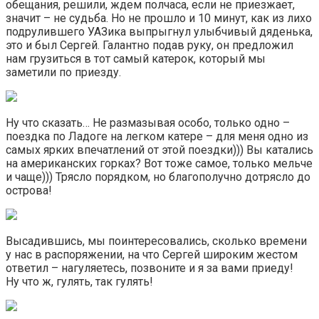
обещания, решили, ждем полчаса, если не приезжает,
значит – не судьба. Но не прошло и 10 минут, как из лихо
подрулившего УАЗика выпрыгнул улыбчивый дяденька,
это и был Сергей. Галантно подав руку, он предложил
нам грузиться в тот самый катерок, который мы
заметили по приезду.
Ну что сказать… Не размазывая особо, только одно –
поездка по Ладоге на легком катере – для меня одно из
самых ярких впечатлений от этой поездки))) Вы катались
на американских горках? Вот тоже самое, только мельче
и чаще))) Трясло порядком, но благополучно дотрясло до
острова!
Высадившись, мы поинтересовались, сколько времени
у нас в распоряжении, на что Сергей широким жестом
ответил – нагуляетесь, позвоните и я за вами приеду!
Ну что ж, гулять, так гулять!