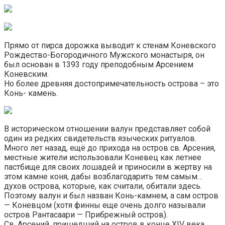
Прямо от пирса дорожка выводит к стенам Коневского
Рождество-Богородичного Мужского монастыря, он
был основан в 1393 году преподобным Арсением
Коневским.
Но более древняя достопримечательность острова – это
Конь- камень.
В историческом отношении валун представляет собой
один из редких свидетельств языческих ритуалов.
Много лет назад, ещё до прихода на остров св. Арсения,
местные жители использовали Коневец как летнее
пастбище для своих лошадей и приносили в жертву на
этом камне коня, дабы возблагодарить тем самым…
духов острова, которые, как считали, обитали здесь.
Поэтому валун и был назван Конь-камнем, а сам остров
— Коневцом (хотя финны еще очень долго называли
остров Рантасаари — Прибрежный остров).
Св. Арсений, пришедший на остров в конце XIV века,