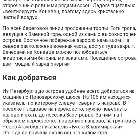
отороченные ровными рядами сосен. Ладога тщательно
«вентилирует» Коневец, поэтому здесь кристально
чистый воздух.
По всей береговой линии проложены тропы. Есть тропа,
ведущая к Змеиной горе, одной из самых высоких точек
острова. Восточное побережье заросло камышом. На
севере расположена военная часть, доступ туда закрыт.
Вечерами на Коневце можно полюбоваться
живописными багряными закатами. Посещение острова
дает мощный заряд энергии.
Как добраться
Из Петербурга до острова удобнее всего добираться на
машине по Приозерскому шоссе. На 106 км находится
указатель, по которому следует свернуть направо. В
поселке Плодовое на перекрестке нужно повернуть
налево и ехать до поселка Заостровье. За ним, на Т-
образном перекрестке, поверните направо, на грунтовку.
Через 4 км будет указатель «Бухта Владимирская».
Отсюда до причала около одного километра.