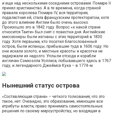
и еще над несколькими соседними островами. Помаре II
принял христианство. А в те времена, когда страной
правила королева Помаре IV, вся территория,
подвластная ей, стала французским протекторатом, хотя
до этого влияние Англии было очень высоко.
Произошло это в 1842 году. Вопрос «к какой стране
относится Таити» был снят с повестки дня. Английские
миссионеры были изгнаны с этих территорий в 1830
году. Хотя первыми, кто посетил благословенный
остров, были испанцы, прибывшие туда в 1606 году. Но
они искали золото, и местные красоты и красотки не
задержали их надолго. Уплыли отсюда и корабли
англичан Сэмюэлла Уоллиса, побывавшего здесь в 1767
году, и легендарного Джеймса Кука – в 1774-м.
Нынешний статус острова
«Составляющая страна» – четкого толкования, что это
такое, нет. Очевидно, это образование, имеющее все
атрибуты власти, право принимать самостоятельные
решения по своему мироустройству, но входящая в