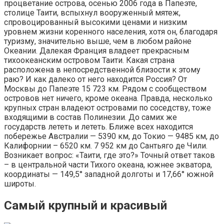
процветание острова, осенью 2006 года в Папеэте,
столице Таити, вспыхнул вооруженный мятеж,
спровоцированный высокими ценами и низким
уровнем жизни коренного населения, хотя он, благодаря
туризму, значительно выше, чем в любом районе
Океании. Далекая Франция владеет прекрасным
тихоокеанским островом Таити. Какая страна
расположена в непосредственной близости к этому
раю? И как далеко от него находится Россия? От
Москвы до Папеэте 15 723 км. Рядом с сообществом
островов нет ничего, кроме океана. Правда, несколько
крупных стран владеют островами по соседству, тоже
входящими в состав Полинезии. До самих же
государств лететь и лететь. Ближе всех находится
побережье Австралии — 5390 км, до Токио — 9485 км, до
Калифорнии – 6520 км. 7 952 км до Сантьяго де Чили.
Возникает вопрос: «Таити, где это?» Точный ответ таков
– в центральной части Тихого океана, южнее экватора,
координаты — 149,5° западной долготы и 17,66° южной
широты.
Самый крупный и красивый