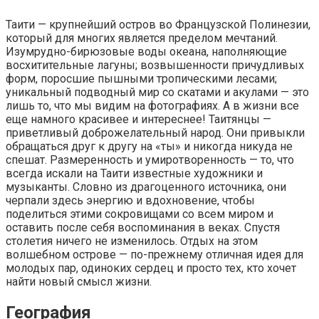
Таити — крупнейший остров во Французской Полинезии,
который для многих является пределом мечтаний.
Изумрудно-бирюзовые воды океана, наполняющие
восхитительные лагуны; возвышенности причудливых
форм, поросшие пышными тропическими лесами;
уникальный подводный мир со скатами и акулами — это
лишь то, что мы видим на фотографиях. А в жизни все
еще намного красивее и интереснее! Таитянцы —
приветливый доброжелательный народ. Они привыкли
обращаться друг к другу на «ты» и никогда никуда не
спешат. Размеренность и умиротворенность — то, что
всегда искали на Таити известные художники и
музыканты. Словно из драгоценного источника, они
черпали здесь энергию и вдохновение, чтобы
поделиться этими сокровищами со всем миром и
оставить после себя воспоминания в веках. Спустя
столетия ничего не изменилось. Отдых на этом
волшебном острове — по-прежнему отличная идея для
молодых пар, одиноких сердец и просто тех, кто хочет
найти новый смысл жизни.
География