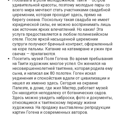
Побывать в роли молодоженов. Таити — остров
удивительной красоты, поэтому молодые пары со
всего мира мечтают стать участниками свадебной
церемонии, которая проходит здесь, прямо на
берегу океана. Поскольку такая свадьба не имеет
юридической силы, ее можно воспринимать лишь
как источник ярких впечатлений. Но каких! Эта
услуга предоставляется в любом полинезийском
отеле. После яркой насыщенной церемонии
супруги получают брачный контракт, оформленный
на коре пальмы. Катание на катамаране и ужин при
свечах — прилагаются.
Посетить музей Поля Гогена. Во время пребывания
на Таити художник многое успел. Он женился на
несовершеннолетней таитянке, которая родила ему
сына, и написал аж 80 полотен. Гоген искал
уединения и спокойствия вдали от цивилизации и
нашел их именно здесь. Сегодня на окраине
Папеэте, в доме, где жил Мастер, работает музей.
Он находится неподалеку от ботанических садов.
Здесь можно увидеть наброски, фото и документы,
относящиеся к таитянскому периоду жизни
художника. На продажу выставлены репродукции
картин Гогена и современных авторов.