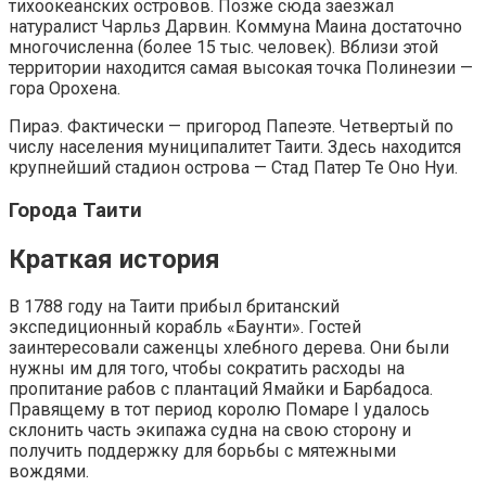
тихоокеанских островов. Позже сюда заезжал
натуралист Чарльз Дарвин. Коммуна Маина достаточно
многочисленна (более 15 тыс. человек). Вблизи этой
территории находится самая высокая точка Полинезии —
гора Орохена.
Пираэ. Фактически — пригород Папеэте. Четвертый по
числу населения муниципалитет Таити. Здесь находится
крупнейший стадион острова — Стад Патер Те Оно Нуи.
Города Таити
Краткая история
В 1788 году на Таити прибыл британский
экспедиционный корабль «Баунти». Гостей
заинтересовали саженцы хлебного дерева. Они были
нужны им для того, чтобы сократить расходы на
пропитание рабов с плантаций Ямайки и Барбадоса.
Правящему в тот период королю Помаре I удалось
склонить часть экипажа судна на свою сторону и
получить поддержку для борьбы с мятежными
вождями.