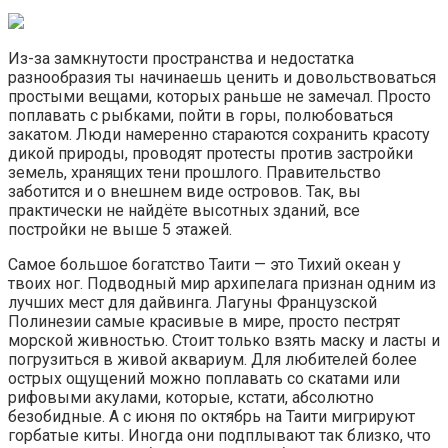
Из-за замкнутости пространства и недостатка
разнообразия ты начинаешь ценить и довольствоваться
простыми вещами, которых раньше не замечал. Просто
поплавать с рыбками, пойти в горы, полюбоваться
закатом. Люди намеренно стараются сохранить красоту
дикой природы, проводят протесты против застройки
земель, хранящих тени прошлого. Правительство
заботится и о внешнем виде островов. Так, вы
практически не найдёте высотных зданий, все
постройки не выше 5 этажей.
Самое большое богатство Таити — это Тихий океан у
твоих ног. Подводный мир архипелага признан одним из
лучших мест для дайвинга. Лагуны Французской
Полинезии самые красивые в мире, просто пестрят
морской живностью. Стоит только взять маску и ласты и
погрузиться в живой аквариум. Для любителей более
острых ощущений можно поплавать со скатами или
рифовыми акулами, которые, кстати, абсолютно
безобидные. А с июня по октябрь на Таити мигрируют
горбатые киты. Иногда они подплывают так близко, что