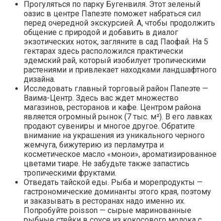
Прогуляться по парку Бугенвиля. Этот зеленый
оазис в центре Папеэте поможет набраться сил
перед очередной экскурсией. А, чтобы продолжить
общение с природой и добавить в диалог
экзотических ноток, загляните в сад Паофай. На 5
гектарах здесь расположился практически
эдемский рай, который изобилует тропическими
растениями и привлекает находками ландшафтного
дизайна.
Исследовать главный торговый район Папеэте —
Ваима-Центр. Здесь вас ждет множество
магазинов, ресторанов и кафе. Центром района
является огромный рынок (7 тыс. м²). В его лавках
продают сувениры и многое другое. Обратите
внимание на украшения из уникального черного
жемчуга, бижутерию из перламутра и
косметическое масло «монои», ароматизированное
цветами тиаре. Не забудьте также запастись
тропическими фруктами.
Отведать тайской еды. Рыба и морепродукты —
гастрономические доминанты этого края, поэтому
и заказывать в ресторанах надо именно их.
Попробуйте poisson — сырые маринованные
рыбные стейки в соусе из кокосового молока с