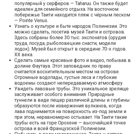
популярный у серферов — Taharuu. Он также будет
идеален для семейного отдыха. На восточном
побережье Таити находится пляж с чёрным песком
— Pointe Venus.
Узнать о культуре и быте народов Полинезии. Это
можно сделать, посетив музей Таити и островов.
Здесь собраны более 30 тыс. экспонатов (орудия
труда, посуда, рыболовецкие снасти, модели
лодок). Музей был открыт в середине 70-х годов
XX века.
Сделать самые красивые фото и видео, побывав в
долине Фаутауа. Этот заповедник по праву
считается восхитительным местом на острове.
Огромные водопады, густые леса и глубокие
водоемы создают непередаваемую атмосферу.
Увидеть лавовые трубы. Это уникальное зрелище
заслуживает особого внимания. Природные
туннели в виде пещер различной длины и глубины
образуются после извержения вулканов, когда
лава поднимается на поверхность из-под земли и
при этом, неравномерно остывает. На Таити такие
трубы есть на горе Орохене — высочайшей точке
острова и всей Французской Полинезии.