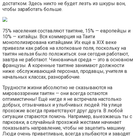
достатком. Здесь никто не будет лезть из шкуры вон,
чтобы заработать больше.
75% населения составляют таитяне, 15% — европейцы и
10% — китайцы. Вся коммерция на Таити
монополизирована китайцами. Их ещё в XIX веке
привезли как рабов на хлопковые поля, поскольку на
таитян нельзя было положиться: они сегодня работают,
завтра не работают. Чиновничья среда — это в основном
французы. А коренные таитяне занимают должности
ниже: обслуживающий персонал, продавцы, учителя в
начальных классах, разнорабочие.
Трудности жизни абсолютно не сказываются на
мировоззрении таитян — они всегда остаются
оптимистичны! Ещё нигде я не встречала настолько
добрых, отзывчивых и улыбчивых людей. На улице
прохожие всегда приветствуют друг друга. В любой
ситуации стараются помочь. Например, выезжаешь ты с
парковки, а случайный прохожий жестами начинает
показывать направление, чтобы не зацепить машину.
Люди очень приветливые, всегда улыбаются и заводят