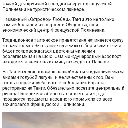
точкой для круизной поездки вокруг Французской
Полинезии на туристическом лайнере.
Названный «Островом Любви», Таити это не только
самый большой из островов Общества, но и
экономический центр Французской Полинезии.
Традиционное таитянское приветствие начинается сразу
же как только Вы ступите на землю с борта самолета и
будет сопровождаться цветочными леями
возлагаемыми на шею. Сам международный аэропорт
находится в нескольких минутах езды от Папеэте.
На Таити можно вдоволь налюбоваться идиллическими
видами голубой лагуны и величественных гор. Вам
очень понравится бывать в небольших барах и
ресторанах на Таити. Обязательно посетите центральный
рынок Папеэте и особенно второй его этаж, где
продаются предметы народного промысла со всех
архипелагов Французской Полинезии.