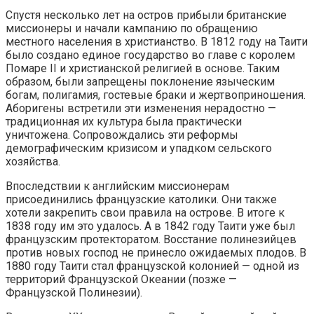
Спустя несколько лет на остров прибыли британские
миссионеры и начали кампанию по обращению
местного населения в христианство. В 1812 году на Таити
было создано единое государство во главе с королем
Помаре II и христианской религией в основе. Таким
образом, были запрещены поклонение языческим
богам, полигамия, гостевые браки и жертвоприношения.
Аборигены встретили эти изменения нерадостно —
традиционная их культура была практически
уничтожена. Сопровождались эти реформы
демографическим кризисом и упадком сельского
хозяйства.
Впоследствии к английским миссионерам
присоединились французские католики. Они также
хотели закрепить свои правила на острове. В итоге к
1838 году им это удалось. А в 1842 году Таити уже был
французским протекторатом. Восстание полинезийцев
против новых господ не принесло ожидаемых плодов. В
1880 году Таити стал французской колонией — одной из
территорий Французской Океании (позже —
Французской Полинезии).