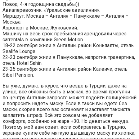
Повод: 4-я годовщина свадьбы))
Авиаперевозчик: «Уральские авиалинии».
Маршрут: Москва – Анталия – Памуккале – Анталия –
Москва.
Аэропорт в Москве: Жуковский.
Машину на весь срок пребывания арендовали через
carrentals в компании Green Motion.
18-22 сентября жили в Анталии, район Коньяалты, отель
Sealife Lounge.
22-23 сентября жили в Памуккале, напротив травертина,
отель Hotel Sahin.
23-25 сентября жили в Анталии, район Калеичи, отель
Sibel Pension.
Вы уже, думаю, в курсе, что везде в Турции, даже на
улице, все обязаны быть в масках. Во время прогулки
по центру Анталии запросто может подойти полицейский
и попросить надеть маску. Если в такси вы едете без
маски, скорее всего вас остановят и заставят таксиста
заплатить штраф. Всё это совсем не добавляет
комфорта, особенно на жаре +30. Но деваться некуда.
Поэтому мой вам совет: если собираетесь в Турцию,
заранее купите себе мягкую дышащую маску из хлопка,
потому что постоянное ношение на жаре одноразовых