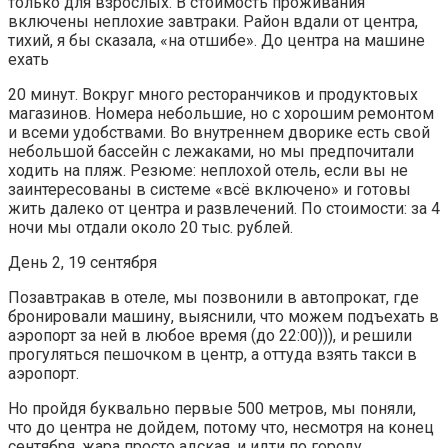
только для взрослых. В стоимость проживания
включены неплохие завтраки. Район вдали от центра,
тихий, я бы сказала, «на отшибе». До центра на машине
ехать
20 минут. Вокруг много ресторанчиков и продуктовых
магазинов. Номера небольшие, но с хорошим ремонтом
и всеми удобствами. Во внутреннем дворике есть свой
небольшой бассейн с лежаками, но мы предпочитали
ходить на пляж. Резюме: неплохой отель, если вы не
заинтересованы в системе «всё включено» и готовы
жить далеко от центра и развлечений. По стоимости: за 4
ночи мы отдали около 20 тыс. рублей.
День 2, 19 сентября
Позавтракав в отеле, мы позвонили в автопрокат, где
бронировали машину, выяснили, что можем подъехать в
аэропорт за ней в любое время (до 22:00))), и решили
прогуляться пешочком в центр, а оттуда взять такси в
аэропорт.
Но пройдя буквально первые 500 метров, мы поняли,
что до центра не дойдем, потому что, несмотря на конец
сентября, жара просто адская, и идти по городу