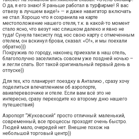
О да, я его знаю! Я раньше работал в турфирме! Я вас
отвезу в лучшем виде!» — и даже навигатор включать
не стал. Хорошо что я сохранила на карте
местоположение нашего отеля, т.к. в какой-то момент
стало ясно, что везут нас слишком далеко и явно не
туда! Сунула таксисту под нос свою карту с отмеченным
отелем, он вскинул брови, сказал: «О!», и мы поехали
обратно)))
Покружив по городу, наконец приехали в наш отель,
благополучно заселились совсем уже поздней ночью –
и легли спать. Вот такой оригинальный первый день в
отпуске))
Для тех, кто планирует поездку в Анталию , сразу хочу
поделиться впечатлением об аэропорте,
авиаперевозчике и отеле. Если вам всё это не
интересно, сразу переходите ко второму дню нашего
путешествия)
Аэропорт “Жуковский” просто отличный: маленький,
современный, все процессы проходят очень быстро.
Людей мало, очередей нет. Внешне похож на
небольшой торговый центр))