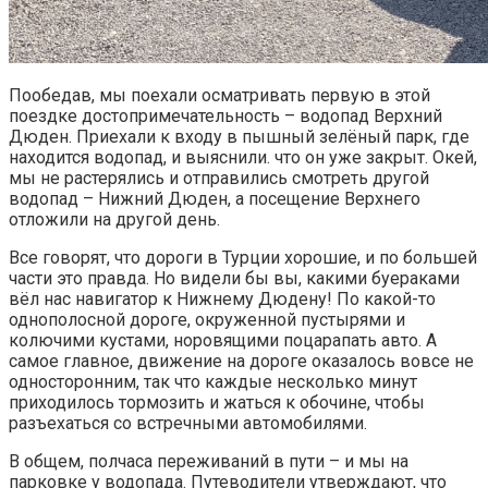
Пообедав, мы поехали осматривать первую в этой
поездке достопримечательность – водопад Верхний
Дюден. Приехали к входу в пышный зелёный парк, где
находится водопад, и выяснили. что он уже закрыт. Окей,
мы не растерялись и отправились смотреть другой
водопад – Нижний Дюден, а посещение Верхнего
отложили на другой день.
Все говорят, что дороги в Турции хорошие, и по большей
части это правда. Но видели бы вы, какими буераками
вёл нас навигатор к Нижнему Дюдену! По какой-то
однополосной дороге, окруженной пустырями и
колючими кустами, норовящими поцарапать авто. А
самое главное, движение на дороге оказалось вовсе не
односторонним, так что каждые несколько минут
приходилось тормозить и жаться к обочине, чтобы
разъехаться со встречными автомобилями.
В общем, полчаса переживаний в пути – и мы на
парковке у водопада. Путеводители утверждают, что