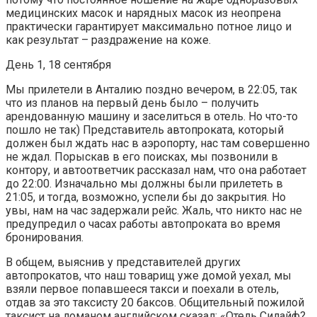
медицинских масок и нарядных масок из неопрена
практически гарантирует максимально потное лицо и
как результат – раздражение на коже.
День 1, 18 сентября
Мы прилетели в Анталию поздно вечером, в 22:05, так
что из планов на первый день было – получить
арендованную машину и заселиться в отель. Но что-то
пошло не так) Представитель автопроката, который
должен был ждать нас в аэропорту, нас там совершенно
не ждал. Порыскав в его поисках, мы позвонили в
контору, и автоответчик рассказал нам, что она работает
до 22:00. Изначально мы должны были прилететь в
21:05, и тогда, возможно, успели бы до закрытия. Но
увы, нам на час задержали рейс. Жаль, что никто нас не
предупредил о часах работы автопроката во время
бронирования.
В общем, выяснив у представителей других
автопрокатов, что наш товарищ уже домой уехал, мы
взяли первое попавшееся такси и поехали в отель,
отдав за это таксисту 20 баксов. Общительный пожилой
таксист на ломаном английском сказал: «Отель Силайф?