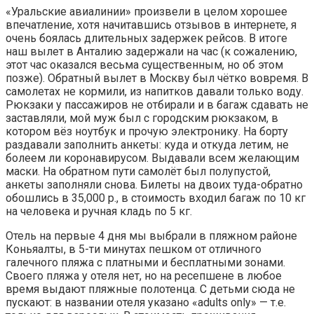
«Уральские авиалинии» произвели в целом хорошее
впечатление, хотя начитавшись отзывов в интернете, я
очень боялась длительных задержек рейсов. В итоге
наш вылет в Анталию задержали на час (к сожалению,
этот час оказался весьма существенным, но об этом
позже). Обратный вылет в Москву был чётко вовремя. В
самолетах не кормили, из напитков давали только воду.
Рюкзаки у пассажиров не отбирали и в багаж сдавать не
заставляли, мой муж был с городским рюкзаком, в
котором вёз ноутбук и прочую электронику. На борту
раздавали заполнить анкеты: куда и откуда летим, не
болеем ли коронавирусом. Выдавали всем желающим
маски. На обратном пути самолёт был полупустой,
анкеты заполняли снова. Билеты на двоих туда-обратно
обошлись в 35,000 р., в стоимость входил багаж по 10 кг
на человека и ручная кладь по 5 кг.
Отель на первые 4 дня мы выбрали в пляжном районе
Коньяалты, в 5-ти минутах пешком от отличного
галечного пляжа с платными и бесплатными зонами.
Своего пляжа у отеля нет, но на ресепшене в любое
время выдают пляжные полотенца. С детьми сюда не
пускают: в названии отеля указано «adults only» — т.е.