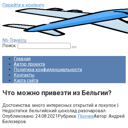
Перейти к контенту
Nti-Travel.ru
Поиск:
Главная
Автор проекта
Политика конфиденциальности
Контакты
Карта сайта
Что можно привезти из Бельгии?
Достоинства: много интересных открытий и покупок |
Недостатки: бельгийский шоколад разочаровал
Опубликовано:
24.08.2021
Рубрика:
Прочее
Автор:
Андрей
Белозеров