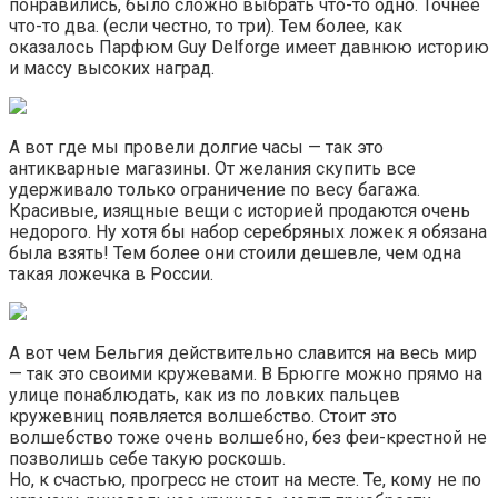
понравились, было сложно выбрать что-то одно. Точнее
что-то два. (если честно, то три). Тем более, как
оказалось Парфюм Guy Delforge имеет давнюю историю
и массу высоких наград.
А вот где мы провели долгие часы — так это
антикварные магазины. От желания скупить все
удерживало только ограничение по весу багажа.
Красивые, изящные вещи с историей продаются очень
недорого. Ну хотя бы набор серебряных ложек я обязана
была взять! Тем более они стоили дешевле, чем одна
такая ложечка в России.
А вот чем Бельгия действительно славится на весь мир
— так это своими кружевами. В Брюгге можно прямо на
улице понаблюдать, как из по ловких пальцев
кружевниц появляется волшебство. Стоит это
волшебство тоже очень волшебно, без феи-крестной не
позволишь себе такую роскошь.
Но, к счастью, прогресс не стоит на месте. Те, кому не по