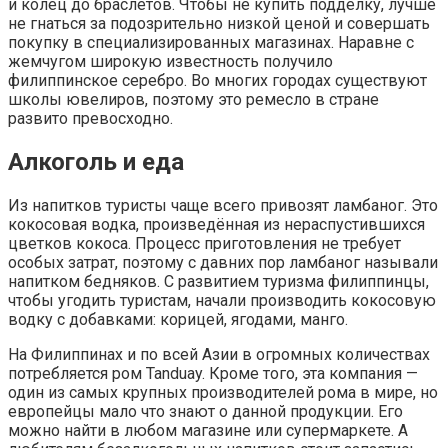
и колец до браслетов. Чтобы не купить подделку, лучше
не гнаться за подозрительно низкой ценой и совершать
покупку в специализированных магазинах. Наравне с
жемчугом широкую известность получило
филиппинское серебро. Во многих городах существуют
школы ювелиров, поэтому это ремесло в стране
развито превосходно.
Алкоголь и еда
Из напитков туристы чаще всего привозят ламбаног. Это
кокосовая водка, произведённая из нераспустившихся
цветков кокоса. Процесс приготовления не требует
особых затрат, поэтому с давних пор ламбаног называли
напитком бедняков. С развитием туризма филиппинцы,
чтобы угодить туристам, начали производить кокосовую
водку с добавками: корицей, ягодами, манго.
На Филиппинах и по всей Азии в огромных количествах
потребляется ром Tanduay. Кроме того, эта компания —
один из самых крупных производителей рома в мире, но
европейцы мало что знают о данной продукции. Его
можно найти в любом магазине или супермаркете. А