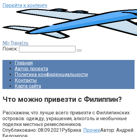
Перейти к контенту
Nti-Travel.ru
Поиск:
Главная
Автор проекта
Политика конфиденциальности
Контакты
Карта сайта
Что можно привезти с Филиппин?
Расскажем, что лучше всего привезти с Филлипинских
островов: одежду, украшения, алкоголь и необычные
поделки местных ремесленников.
Опубликовано:
08.09.2021
Рубрика:
Прочее
Автор:
Андрей
Белозеров