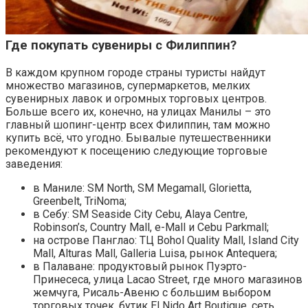
Где покупать сувениры с Филиппин?
В каждом крупном городе страны туристы найдут
множество магазинов, супермаркетов, мелких
сувенирных лавок и огромных торговых центров.
Больше всего их, конечно, на улицах Манилы – это
главный шопинг-центр всех Филиппин, там можно
купить всё, что угодно. Бывалые путешественники
рекомендуют к посещению следующие торговые
заведения:
в Маниле: SM North, SM Megamall, Glorietta,
Greenbelt, TriNoma;
в Себу: SM Seaside City Cebu, Alaya Centre,
Robinson’s, Country Mall, e-Mall и Cebu Parkmall;
на острове Панглао: ТЦ Bohol Quality Mall, Island City
Mall, Alturas Mall, Galleria Luisa, рынок Antequera;
в Палаване: продуктовый рынок Пуэрто-
Принесеса, улица Lacao Street, где много магазинов
жемчуга, Рисаль-Авеню с большим выбором
торговых точек, бутик El Nido Art Boutique, сеть