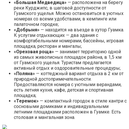
«Большая Медведица»
— расположена на берегу
реки Курджипс, в шаговой доступности от
Гуамского ущелья. Можно остановиться в уютных
номерах со всеми удобствами, в кемпинге или
палаточном городке;
«Добрыня»
— находится на въезде в хутор Гуамка.
К услугам отдыхающих — два здания с
комфортабельными номерами, бассейны, игровая
площадка, ресторан и мангалы;
«Ореховая роща»
— занимает территорию одной
из самых живописных площадок района, в 1,5 км
от Гуамского ущелья. Туристам предлагается
активный отдых и оздоровительные процедуры;
«Поляна»
— коттеджный вариант отдыха в 2 км от
природной достопримечательности.
Предоставляются номера с уютными верандами,
есть летняя кухня, кафе, детская и спортивная
площадка;
«Теремок»
— компактный городок в стиле кантри с
сосновыми домиками и индивидуальными
летними площадками расположен в Гуамке. Есть
столовая и мангальная зона.