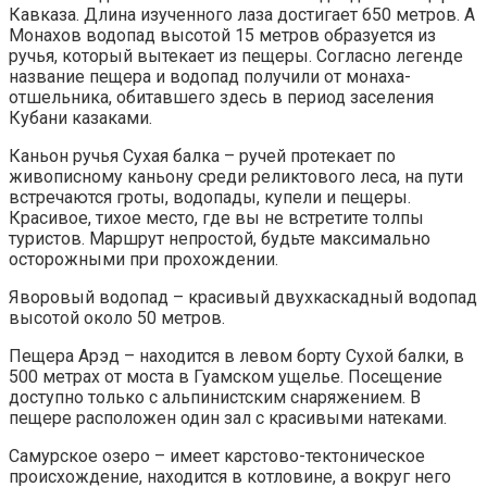
Кавказа. Длина изученного лаза достигает 650 метров. А
Монахов водопад высотой 15 метров образуется из
ручья, который вытекает из пещеры. Согласно легенде
название пещера и водопад получили от монаха-
отшельника, обитавшего здесь в период заселения
Кубани казаками.
Каньон ручья Сухая балка – ручей протекает по
живописному каньону среди реликтового леса, на пути
встречаются гроты, водопады, купели и пещеры.
Красивое, тихое место, где вы не встретите толпы
туристов. Маршрут непростой, будьте максимально
осторожными при прохождении.
Яворовый водопад – красивый двухкаскадный водопад
высотой около 50 метров.
Пещера Арэд – находится в левом борту Сухой балки, в
500 метрах от моста в Гуамском ущелье. Посещение
доступно только с альпинистским снаряжением. В
пещере расположен один зал с красивыми натеками.
Самурское озеро – имеет карстово-тектоническое
происхождение, находится в котловине, а вокруг него