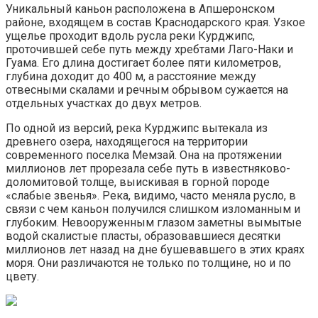
Уникальный каньон расположена в Апшеронском
районе, входящем в состав Краснодарского края. Узкое
ущелье проходит вдоль русла реки Курджипс,
проточившей себе путь между хребтами Лаго-Наки и
Гуама. Его длина достигает более пяти километров,
глубина доходит до 400 м, а расстояние между
отвесными скалами и речным обрывом сужается на
отдельных участках до двух метров.
По одной из версий, река Курджипс вытекала из
древнего озера, находящегося на территории
современного поселка Мемзай. Она на протяжении
миллионов лет прорезала себе путь в известняково-
доломитовой толще, выискивая в горной породе
«слабые звенья». Река, видимо, часто меняла русло, в
связи с чем каньон получился слишком изломанным и
глубоким. Невооруженным глазом заметны вымытые
водой скалистые пласты, образовавшиеся десятки
миллионов лет назад на дне бушевавшего в этих краях
моря. Они различаются не только по толщине, но и по
цвету.