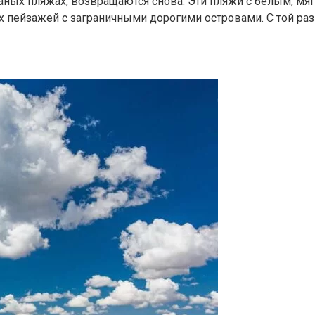
чаных пляжах, возвращаются снова. Эти пляжи с белым, 
 пейзажей с заграничными дорогими островами. С той раз