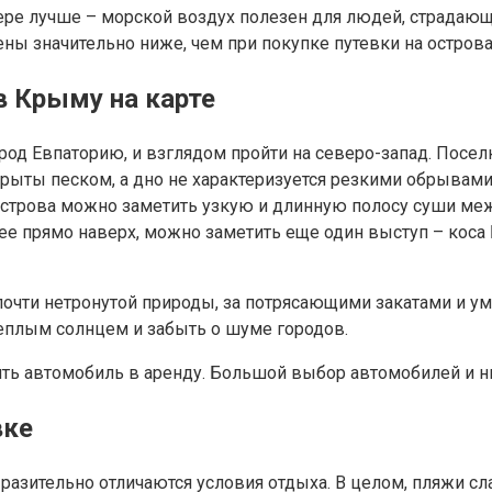
мере лучше – морской воздух полезен для людей, страдающ
ны значительно ниже, чем при покупке путевки на острова
 Крыму на карте
ород Евпаторию, и взглядом пройти на северо-запад. Посе
рыты песком, а дно не характеризуется резкими обрывами
острова можно заметить узкую и длинную полосу суши ме
нее прямо наверх, можно заметить еще один выступ – коса
очти нетронутой природы, за потрясающими закатами и у
теплым солнцем и забыть о шуме городов.
ть автомобиль в аренду. Большой выбор автомобилей и ни
вке
разительно отличаются условия отдыха. В целом, пляжи с