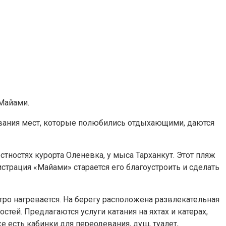
Майами.
звания мест, которые полюбились отдыхающими, даются
тностях курорта Оленевка, у мыса Тарханкут. Этот пляж
трация «Майами» старается его благоустроить и сделать
тро нагревается. На берегу расположена развлекательная
тей. Предлагаются услуги катания на яхтах и катерах,
 есть кабинки для переодевания, душ, туалет,