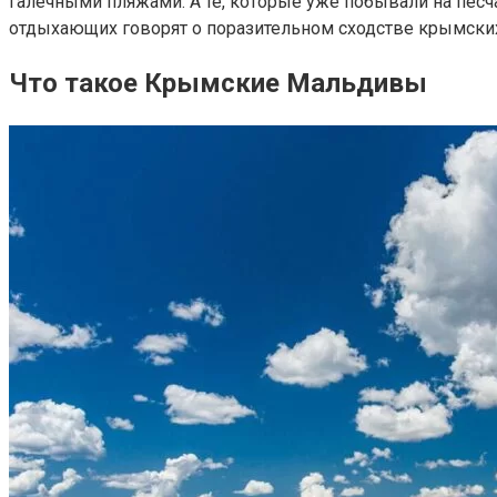
галечными пляжами. А те, которые уже побывали на пес
отдыхающих говорят о поразительном сходстве крымских
Что такое Крымские Мальдивы