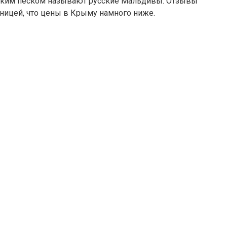
мягким песком называют русские Мальдивы. Отзывы
ницей, что цены в Крыму намного ниже.