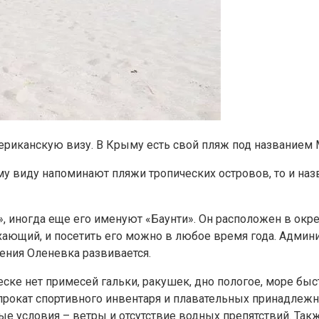
ериканскую визу. В Крыму есть свой пляж под названием 
у виду напоминают пляжи тропических островов, то и на
, иногда еще его именуют «Баунти». Он расположен в окрес
ющий, и посетить его можно в любое время года. Админис
щения Оленевка развивается.
ске нет примесей гальки, ракушек, дно пологое, море быс
 прокат спортивного инвентаря и плавательных принадлежнос
 условия – ветры и отсутствие водных препятствий. Также