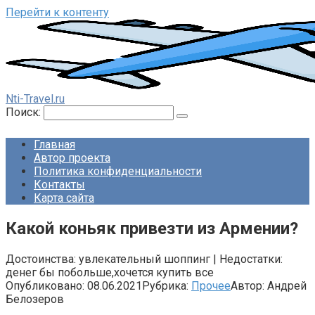
Перейти к контенту
Nti-Travel.ru
Поиск:
Главная
Автор проекта
Политика конфиденциальности
Контакты
Карта сайта
Какой коньяк привезти из Армении?
Достоинства: увлекательный шоппинг | Недостатки:
денег бы побольше,хочется купить все
Опубликовано:
08.06.2021
Рубрика:
Прочее
Автор:
Андрей
Белозеров