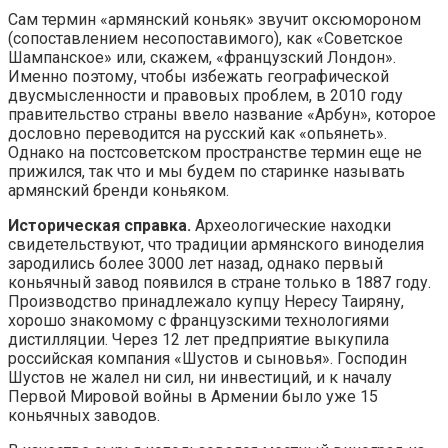
Сам термин «армянский коньяк» звучит оксюмороном
(сопоставлением несопоставимого), как «Советское
Шампанское» или, скажем, «французский Лондон».
Именно поэтому, чтобы избежать географической
двусмысленности и правовых проблем, в 2010 году
правительство страны ввело название «Арбун», которое
дословно переводится на русский как «опьянеть».
Однако на постсоветском пространстве термин еще не
прижился, так что и мы будем по старинке называть
армянский бренди коньяком.
Историческая справка.
Археологические находки
свидетельствуют, что традиции армянского виноделия
зародились более 3000 лет назад, однако первый
коньячный завод появился в стране только в 1887 году.
Производство принадлежало купцу Нересу Таиряну,
хорошо знакомому с французскими технологиями
дистилляции. Через 12 лет предприятие выкупила
российская компания «Шустов и сыновья». Господин
Шустов не жалел ни сил, ни инвестиций, и к началу
Первой Мировой войны в Армении было уже 15
коньячных заводов.