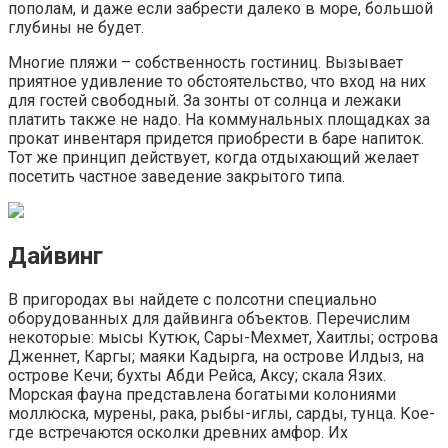
пополам, и даже если забрести далеко в море, большой
глубины не будет.
Многие пляжи – собственность гостиниц. Вызывает
приятное удивление то обстоятельство, что вход на них
для гостей свободный. За зонты от солнца и лежаки
платить также не надо. На коммунальных площадках за
прокат инвентаря придется приобрести в баре напиток.
Тот же принцип действует, когда отдыхающий желает
посетить частное заведение закрытого типа.
Дайвинг
В пригородах вы найдете с полсотни специально
оборудованных для дайвинга объектов. Перечислим
некоторые: мысы Кутюк, Сары-Мехмет, Хаитлы; острова
Дженнет, Каргы; маяки Кадырга, на острове Илдыз, на
острове Кечи; бухты Абди Рейса, Аксу; скала Язих.
Морская фауна представлена богатыми колониями
моллюска, мурены, рака, рыбы-иглы, сарды, тунца. Кое-
где встречаются осколки древних амфор. Их