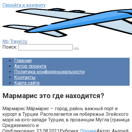
Перейти к контенту
Nti-Travel.ru
Поиск:
Главная
Автор проекта
Политика конфиденциальности
Контакты
Карта сайта
Мармарис это где находится?
Мармарис Ма́рмарис — город, район, важный порт и
курорт в Турции. Располагается на побережье Эгейского
моря на юго-западе Турции, в провинции Мугла (граница
Средиземного и
Опубликовано:
23.08.2021
Рубрика:
Прочее
Автор:
Андрей