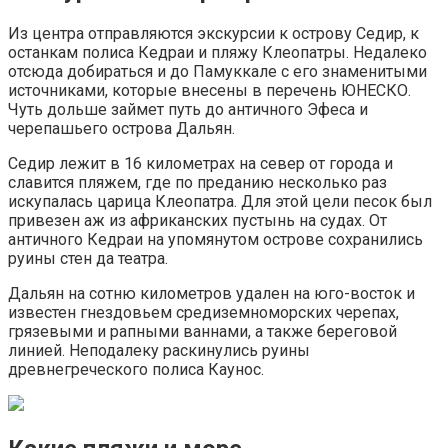
Из центра отправляются экскурсии к острову Седир, к
останкам полиса Кедраи и пляжу Клеопатры. Недалеко
отсюда добираться и до Памуккале с его знаменитыми
источниками, которые внесены в перечень ЮНЕСКО.
Чуть дольше займет путь до античного Эфеса и
черепашьего острова Дальян.
Седир лежит в 16 километрах на север от города и
славится пляжем, где по преданию несколько раз
искупалась царица Клеопатра. Для этой цели песок был
привезен аж из африканских пустынь на судах. От
античного Кедраи на упомянутом острове сохранились
руины стен да театра.
Дальян на сотню километров удален на юго-восток и
известен гнездовьем средиземноморских черепах,
грязевыми и рапными ваннами, а также береговой
линией. Неподалеку раскинулись руины
древнегреческого полиса Каунос.