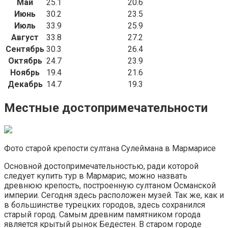
Май
25.1
20.6
Июнь
30.2
23.5
Июль
33.9
25.9
Август
33.8
27.2
Сентябрь
30.3
26.4
Октябрь
24.7
23.9
Ноябрь
19.4
21.6
Декабрь
14.7
19.3
Местные достопримечательности
Фото старой крепости султана Сулеймана в Мармарисе
Основной достопримечательностью, ради которой
следует купить тур в Мармарис, можно назвать
древнюю крепость, построенную султаном Османской
империи. Сегодня здесь расположен музей. Так же, как и
в большинстве турецких городов, здесь сохранился
старый город. Самым древним памятником города
является крытый рынок Бедестен. В старом городе