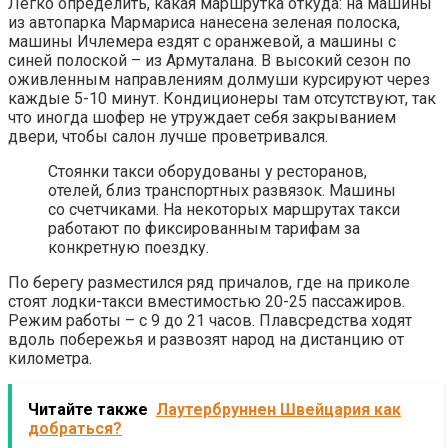
Легко определить, какая маршрутка откуда: на машины
из автопарка Мармариса нанесена зеленая полоска,
машины Ичлемера ездят с оранжевой, а машины с
синей полоской – из Армуталана. В высокий сезон по
оживленным направлениям долмуши курсируют через
каждые 5-10 минут. Кондиционеры там отсутствуют, так
что иногда шофер не утруждает себя закрыванием
двери, чтобы салон лучше проветривался.
Стоянки такси оборудованы у ресторанов,
отелей, близ транспортных развязок. Машины
со счетчиками. На некоторых маршрутах такси
работают по фиксированным тарифам за
конкретную поездку.
По берегу разместился ряд причалов, где на приколе
стоят лодки-такси вместимостью 20-25 пассажиров.
Режим работы – с 9 до 21 часов. Плавсредства ходят
вдоль побережья и развозят народ на дистанцию от
километра.
Читайте также
Лаутербруннен Швейцария как
добраться?