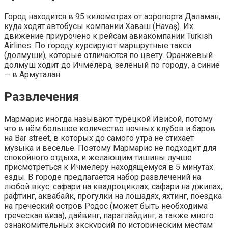
Город находится в 95 километрах от аэропорта Даламан,
куда ходят автобусы компании Хаваш (Havaş). Их
движение приурочено к рейсам авиакомпании Turkish
Airlines. По городу курсируют маршрутные такси
(долмуши), которые отличаются по цвету. Оранжевый
долмуш ходит до Ичмелера, зелёный по городу, а синие
— в Армуталан.
Развлечения
Мармарис иногда называют турецкой Ивисой, потому
что в нём большое количество ночных клубов и баров
на Bar street, в которых до самого утра не стихает
музыка и веселье. Поэтому Мармарис не подходит для
спокойного отдыха, и желающим тишины лучше
присмотреться к Ичмелеру находящемуся в 5 минутах
езды. В городе предлагается набор развлечений на
любой вкус: сафари на квадроциклах, сафари на джипах,
рафтинг, аквабайк, прогулки на лошадях, яхтинг, поездка
на греческий остров Родос (может быть необходима
греческая виза), дайвинг, параглайдинг, а также много
ознакомительных экскурсий по историческим местам