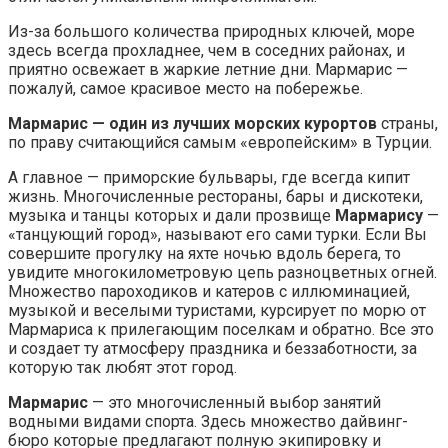
Из-за большого количества природных ключей, море
здесь всегда прохладнее, чем в соседних районах, и
приятно освежает в жаркие летние дни. Мармарис —
пожалуй, самое красивое место на побережье.
Мармарис — один из лучших морских курортов
страны,
по праву считающийся самым «европейским» в Турции.
А главное — приморские бульвары, где всегда кипит
жизнь. Многочисленные рестораны, бары и дискотеки,
музыка и танцы которых и дали прозвище
Мармарису
—
«танцующий город», называют его сами турки. Если Вы
совершите прогулку на яхте ночью вдоль берега, то
увидите многокилометровую цепь разноцветных огней.
Множество пароходиков и катеров с иллюминацией,
музыкой и веселыми туристами, курсирует по морю от
Мармариса к прилегающим поселкам и обратно. Все это
и создает ту атмосферу праздника и беззаботности, за
которую так любят этот город.
Мармарис
— это многочисленный выбор занятий
водными видами спорта. Здесь множество дайвинг-
бюро которые предлагают полную экипировку и