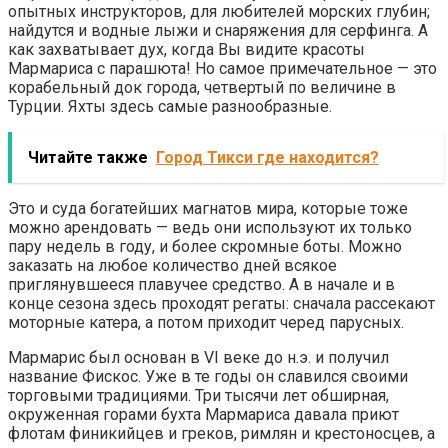
опытных инструкторов, для любителей морских глубин;
найдутся и водные лыжи и снаряжения для серфинга. А
как захватывает дух, когда Вы видите красоты
Мармариса с парашюта! Но самое примечательное — это
корабельный док города, четвертый по величине в
Турции. Яхты здесь самые разнообразные.
Читайте также
Город Тикси где находится?
Это и суда богатейших магнатов мира, которые тоже
можно арендовать — ведь они используют их только
пару недель в году, и более скромные боты. Можно
заказать на любое количество дней всякое
приглянувшееся плавучее средство. А в начале и в
конце сезона здесь проходят регаты: сначала рассекают
моторные катера, а потом приходит черед парусных.
Мармарис был основан в VI веке до н.э. и получил
название Фискос. Уже в те годы он славился своими
торговыми традициями. Три тысячи лет обширная,
окруженная горами бухта Мармариса давала приют
флотам финикийцев и греков, римлян и крестоносцев, а