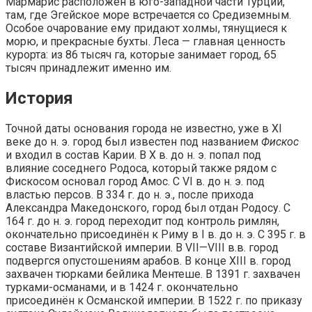
Мармарис расположен в юго-западной части Турции,
там, где Эгейское море встречается со Средиземным.
Особое очарование ему придают холмы, тянущиеся к
морю, и прекрасные бухты. Леса — главная ценность
курорта: из 86 тысяч га, которые занимает город, 65
тысяч принадлежит именно им.
История
Точной даты основания города не известно, уже в XI
веке до н. э. город был известен под названием
Фискос
и входил в состав Карии. В X в. до н. э. попал под
влияние соседнего Родоса, который также рядом с
Фискосом основал город Амос. С VI в. до н. э. под
властью персов. В 334 г. до н. э., после прихода
Александра Македонского, город был отдан Родосу. С
164 г. до н. э. город переходит под контроль римлян,
окончательно присоединён к Риму в I в. до н. э. С 395 г. в
составе Византийской империи. В VII—VIII в.в. город
подвергся опустошениям арабов. В конце XIII в. город
захвачен тюрками бейлика Ментеше. В 1391 г. захвачен
турками-османами, и в 1424 г. окончательно
присоединён к Османской империи. В 1522 г. по приказу