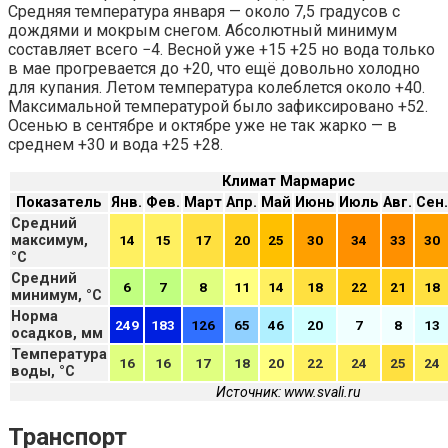
Средняя температура января — около 7,5 градусов с
дождями и мокрым снегом. Абсолютный минимум
составляет всего −4. Весной уже +15 +25 но вода только
в мае прогревается до +20, что ещё довольно холодно
для купания. Летом температура колеблется около +40.
Максимальной температурой было зафиксировано +52.
Осенью в сентябре и октябре уже не так жарко — в
среднем +30 и вода +25 +28.
Климат Мармарис
Показатель
Янв.
Фев.
Март
Апр.
Май
Июнь
Июль
Авг.
Сен.
Средний
максимум,
14
15
17
20
25
30
34
33
30
°C
Средний
6
7
8
11
14
18
22
21
18
минимум, °C
Норма
249
183
126
65
46
20
7
8
13
осадков, мм
Температура
16
16
17
18
20
22
24
25
24
воды, °C
Источник: www.svali.ru
Транспорт