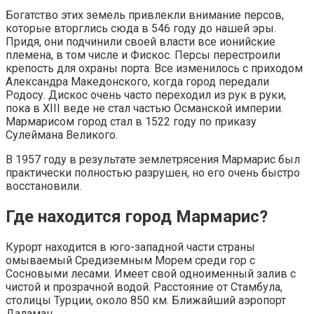
Богатство этих земель привлекли внимание персов,
которые вторглись сюда в 546 году до нашей эры.
Придя, они подчинили своей власти все ионийские
племена, в том числе и Фискос. Персы перестроили
крепость для охраны порта. Все изменилось с приходом
Александра Македонского, когда город передали
Родосу. Дискос очень часто переходил из рук в руки,
пока в XIIІ веде не стал частью Османской империи.
Мармарисом город стал в 1522 году по приказу
Сулеймана Великого.
В 1957 году в результате землетрясения Мармарис был
практически полностью разрушен, но его очень быстро
восстановили.
Где находится город Мармарис?
Курорт находится в юго-западной части страны
омываемый Средиземным Морем среди гор с
Сосновыми лесами. Имеет свой одноименный залив с
чистой и прозрачной водой. Расстояние от Стамбула,
столицы Турции, около 850 км. Ближайший аэропорт
Даламан.