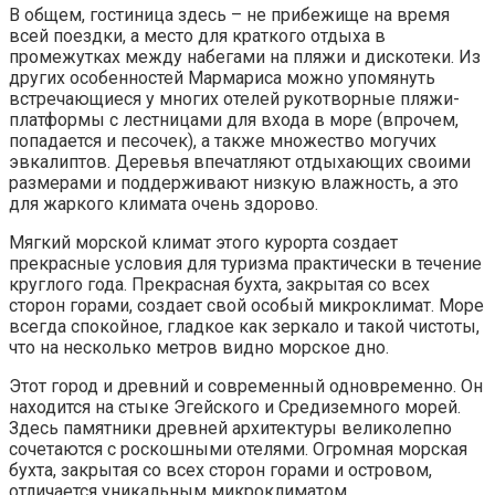
В общем, гостиница здесь – не прибежище на время
всей поездки, а место для краткого отдыха в
промежутках между набегами на пляжи и дискотеки. Из
других особенностей Мармариса можно упомянуть
встречающиеся у многих отелей рукотворные пляжи-
платформы с лестницами для входа в море (впрочем,
попадается и песочек), а также множество могучих
эвкалиптов. Деревья впечатляют отдыхающих своими
размерами и поддерживают низкую влажность, а это
для жаркого климата очень здорово.
Мягкий морской климат этого курорта создает
прекрасные условия для туризма практически в течение
круглого года. Прекрасная бухта, закрытая со всех
сторон горами, создает свой особый микроклимат. Море
всегда спокойное, гладкое как зеркало и такой чистоты,
что на несколько метров видно морское дно.
Этот город и древний и современный одновременно. Он
находится на стыке Эгейского и Средиземного морей.
Здесь памятники древней архитектуры великолепно
сочетаются с роскошными отелями. Огромная морская
бухта, закрытая со всех сторон горами и островом,
отличается уникальным микроклиматом.