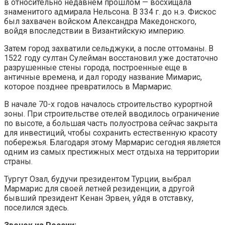
в относительно недавнем прошлом — восхищала
знаменитого адмирала Нельсона. В 334 г. до н.э. Фискос
был захвачен войском Александра Македонского,
войдя впоследствии в Византийскую империю.
Затем город захватили сельджуки, а после оттоманы. В
1522 году султан Сулейман восстановил уже достаточно
разрушенные стены города, построенные еще в
античные времена, и дал городу название Мимарис,
которое позднее превратилось в Мармарис.
В начале 70-х годов началось строительство курортной
зоны. При строительстве отелей вводилось ограничение
по высоте, а большая часть полуострова сейчас закрыта
для инвестиций, чтобы сохранить естественную красоту
побережья. Благодаря этому Мармарис сегодня является
одним из самых престижных мест отдыха на территории
страны.
Тургут Озал, будучи президентом Турции, выбрал
Мармарис для своей летней резиденции, а другой
бывший президент Кенан Эрвен, уйдя в отставку,
поселился здесь.