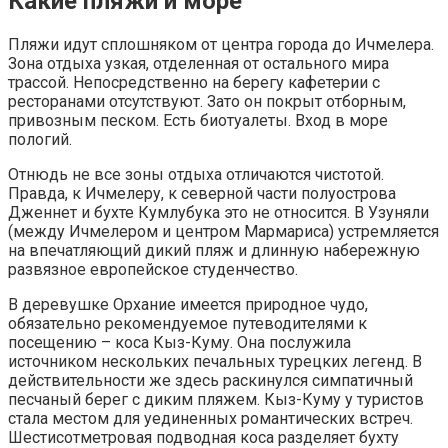
Какие пляжи и море
Пляжи идут сплошняком от центра города до Ичмелера.
Зона отдыха узкая, отделенная от остального мира
трассой. Непосредственно на берегу кафетерии с
ресторанами отсутствуют. Зато он покрыт отборным,
привозным песком. Есть биотуалеты. Вход в море
пологий.
Отнюдь не все зоны отдыха отличаются чистотой.
Правда, к Ичмелеру, к северной части полуострова
Дженнет и бухте Кумлубука это не относится. В Узуняли
(между Ичмелером и центром Мармариса) устремляется
на впечатляющий дикий пляж и длинную набережную
развязное европейское студенчество.
В деревушке Орхание имеется природное чудо,
обязательно рекомендуемое путеводителями к
посещению – коса Кыз-Куму. Она послужила
источником нескольких печальных турецких легенд. В
действительности же здесь раскинулся симпатичный
песчаный берег с диким пляжем. Кыз-Куму у туристов
стала местом для уединенных романтических встреч.
Шестисотметровая подводная коса разделяет бухту