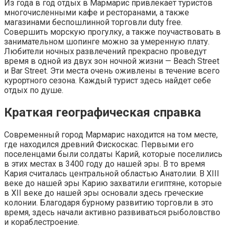
Из года в год отдых в Мармарис привлекает туристов
многочисленными кафе и ресторанами, а также
магазинами беспошлинной торговли duty free.
Совершить морскую прогулку, а также поучаствовать в
занимательном шопинге можно за умеренную плату.
Любители ночных развлечений прекрасно проведут
время в одной из двух зон ночной жизни — Beach Street
и Bar Street. Эти места очень оживлены в течение всего
курортного сезона. Каждый турист здесь найдет себе
отдых по душе.
Краткая географическая справка
Современный город Мармарис находится на том месте,
где находился древний Фискоскас. Первыми его
поселенцами были солдаты Карий, которые поселились
в этих местах в 3400 году до нашей эры. В то время
Кария считалась центральной областью Анатолии. В ХIIІ
веке до нашей эры Карию захватили египтяне, которые
в ХII веке до нашей эры основали здесь греческие
колонии. Благодаря бурному развитию торговли в это
время, здесь начали активно развиваться рыболовство
и кораблестроение.