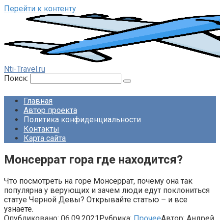
Перейти к контенту
Nti-Travel.ru
Поиск:
Главная
Автор проекта
Политика конфиденциальности
Контакты
Карта сайта
Монсеррат гора где находится?
Что посмотреть на горе Монсеррат, почему она так
популярна у верующих и зачем люди едут поклониться
статуе Черной Девы? Открывайте статью – и все
узнаете.
Опубликовано:
06.09.2021
Рубрика:
Прочее
Автор:
Андрей