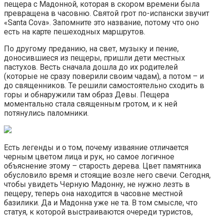
пещера с Мадонной, которая в скором времени была
превращена в часовню. Святой грот по-испански звучит
«Santa Cova». Запомните это название, потому что оно
есть на карте пешеходных маршрутов.
По другому преданию, на свет, музыку и пение,
доносившиеся из пещеры, пришли дети местных
пастухов. Весть сначала дошла до их родителей
(которые не сразу поверили своим чадам), а потом – и
до священников. Те решили самостоятельно сходить в
горы и обнаружили там образ Девы. Пещера
моментально стала священным гротом, и к ней
потянулись паломники.
Есть легенды и о том, почему изваяние отличается
черным цветом лица и рук, но самое логичное
объяснение этому – старость дерева. Цвет памятника
обусловило время и стоящие возле него свечи. Сегодня,
чтобы увидеть Черную Мадонну, не нужно лезть в
пещеру, теперь она находится в часовне местной
базилики. Да и Мадонна уже не та. В том смысле, что
статуя, к которой выстраиваются очереди туристов,