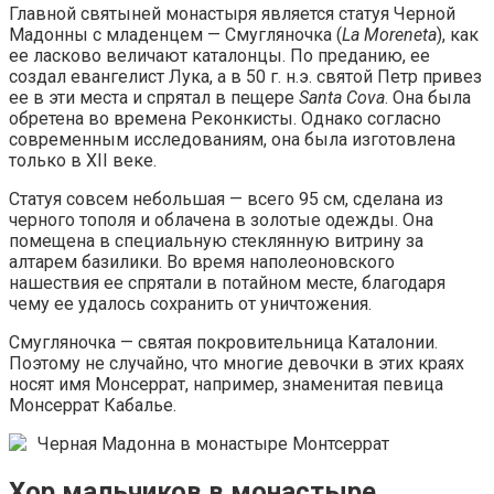
Главной святыней монастыря является статуя Черной
Мадонны с младенцем — Смугляночка (
La Moreneta
), как
ее ласково величают каталонцы. По преданию, ее
создал евангелист Лука, а в 50 г. н.э. святой Петр привез
ее в эти места и спрятал в пещере
Santa Cova
. Она была
обретена во времена Реконкисты. Однако согласно
современным исследованиям, она была изготовлена
только в XII веке.
Статуя совсем небольшая — всего 95 см, сделана из
черного тополя и облачена в золотые одежды. Она
помещена в специальную стеклянную витрину за
алтарем базилики. Во время наполеоновского
нашествия ее спрятали в потайном месте, благодаря
чему ее удалось сохранить от уничтожения.
Смугляночка — святая покровительница Каталонии.
Поэтому не случайно, что многие девочки в этих краях
носят имя Монсеррат, например, знаменитая певица
Монсеррат Кабалье.
Черная Мадонна в монастыре Монтсеррат
Хор мальчиков в монастыре