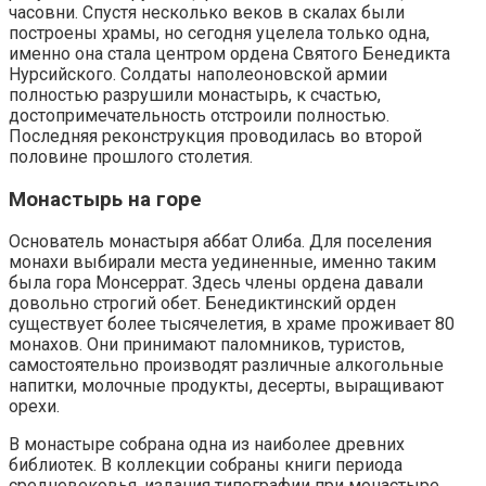
часовни. Спустя несколько веков в скалах были
построены храмы, но сегодня уцелела только одна,
именно она стала центром ордена Святого Бенедикта
Нурсийского. Солдаты наполеоновской армии
полностью разрушили монастырь, к счастью,
достопримечательность отстроили полностью.
Последняя реконструкция проводилась во второй
половине прошлого столетия.
Монастырь на горе
Основатель монастыря аббат Олиба. Для поселения
монахи выбирали места уединенные, именно таким
была гора Монсеррат. Здесь члены ордена давали
довольно строгий обет. Бенедиктинский орден
существует более тысячелетия, в храме проживает 80
монахов. Они принимают паломников, туристов,
самостоятельно производят различные алкогольные
напитки, молочные продукты, десерты, выращивают
орехи.
В монастыре собрана одна из наиболее древних
библиотек. В коллекции собраны книги периода
средневековья, издания типографии при монастыре,