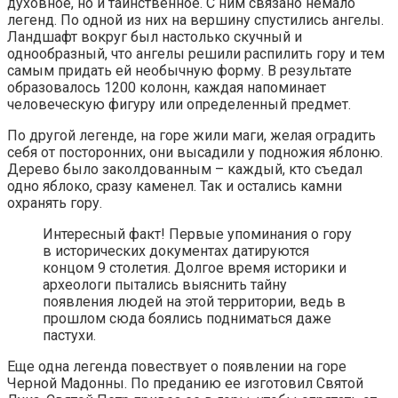
духовное, но и таинственное. С ним связано немало
легенд. По одной из них на вершину спустились ангелы.
Ландшафт вокруг был настолько скучный и
однообразный, что ангелы решили распилить гору и тем
самым придать ей необычную форму. В результате
образовалось 1200 колонн, каждая напоминает
человеческую фигуру или определенный предмет.
По другой легенде, на горе жили маги, желая оградить
себя от посторонних, они высадили у подножия яблоню.
Дерево было заколдованным – каждый, кто съедал
одно яблоко, сразу каменел. Так и остались камни
охранять гору.
Интересный факт! Первые упоминания о гору
в исторических документах датируются
концом 9 столетия. Долгое время историки и
археологи пытались выяснить тайну
появления людей на этой территории, ведь в
прошлом сюда боялись подниматься даже
пастухи.
Еще одна легенда повествует о появлении на горе
Черной Мадонны. По преданию ее изготовил Святой