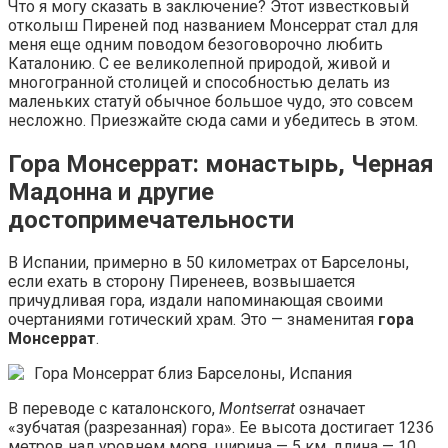
Что я могу сказать в заключение? Этот известковый
отколыш Пиреней под названием Монсеррат стал для
меня еще одним поводом безоговорочно любить
Каталонию. С ее великолепной природой, живой и
многогранной столицей и способностью делать из
маленьких статуй обычное большое чудо, это совсем
несложно. Приезжайте сюда сами и убедитесь в этом.
Гора Монсеррат: монастырь, Черная
Мадонна и другие
достопримечательности
В Испании, примерно в 50 километрах от Барселоны,
если ехать в сторону Пиренеев, возвышается
причудливая гора, издали напоминающая своими
очертаниями готический храм. Это — знаменитая
гора
Монсеррат
.
Гора Монсеррат близ Барселоны, Испания
В переводе с каталонского,
Montserrat
означает
«зубчатая (разрезанная) гора». Ее высота достигает 1236
метров над уровнем моря, ширина — 5 км, длина — 10