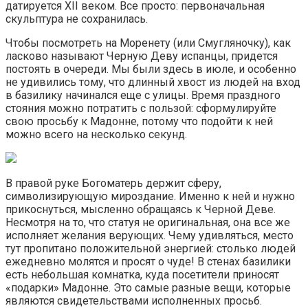
датируется XII веком. Все просто: первоначальная
скульптура не сохранилась.
Чтобы посмотреть на Моренету (или Смугляночку), как
ласково называют Черную Деву испанцы, придется
постоять в очереди. Мы были здесь в июле, и особенно
не удивились тому, что длинный хвост из людей на вход
в базилику начинался еще с улицы. Время праздного
стояния можно потратить с пользой: сформулируйте
свою просьбу к Мадонне, потому что подойти к ней
можно всего на несколько секунд.
В правой руке Богоматерь держит сферу,
символизирующую мироздание. Именно к ней и нужно
прикоснуться, мысленно обращаясь к Черной Деве.
Несмотря на то, что статуя не оригинальная, она все же
исполняет желания верующих. Чему удивляться, место
тут пропитано положительной энергией: столько людей
ежедневно молятся и просят о чуде! В стенах базилики
есть небольшая комнатка, куда посетители приносят
«подарки» Мадонне. Это самые разные вещи, которые
являются свидетельствами исполненных просьб.