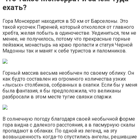
ехать?
Гора Монсеррат находится в 50 км от Барселоны. Это
такой кусочек Пиреней, который откололся от главного
хребта, желая побыть в одиночестве. Уединиться, тем не
менее, не получилось, потому что прекрасные горные
пейзажи, монастырь на краю пропасти и статуя Черной
Мадонны так и манят к себе туристов и паломников.
Горный массив весьма необычен по своему облику. Он
как будто составлен из огромного количества узких
«лысых» столбиков, собранных в охапки. Если бы у меня
была фантазия, я бы предположила, что великаны
разбросали в этом месте тугие связки спаржи.
В солнечную погоду благодаря своей необычной форме
гора видна с далекого расстояния, а в пасмурную скалы
пропадают в облаках. По одной из легенд, на эту
возвышенность когда-то спустились ангелы, решившие