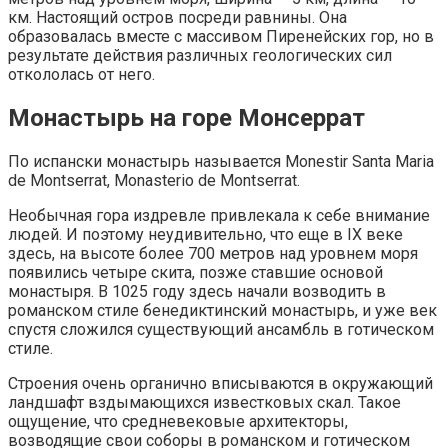
км. Настоящий остров посреди равнины. Она
образовалась вместе с массивом Пиренейских гор, но в
результате действия различных геологических сил
откололась от него.
Монастырь на горе Монсеррат
По испански монастырь называется Monestir Santa Maria
de Montserrat, Monasterio de Montserrat.
Необычная гора издревле привлекала к себе внимание
людей. И поэтому неудивительно, что еще в IX веке
здесь, на высоте более 700 метров над уровнем моря
появились четыре скита, позже ставшие основой
монастыря. В 1025 году здесь начали возводить в
романском стиле бенедиктинский монастырь, и уже век
спустя сложился существующий ансамбль в готическом
стиле.
Строения очень органично вписываются в окружающий
ландшафт вздымающихся известковых скал. Такое
ощущение, что средневековые архитекторы,
возводящие свои соборы в романском и готическом