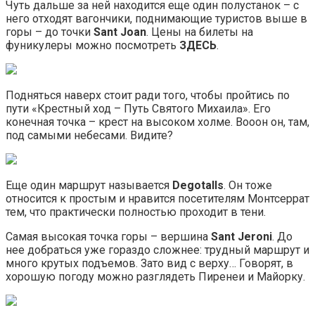
Чуть дальше за ней находится еще один полустанок – с
него отходят вагончики, поднимающие туристов выше в
горы – до точки
Sant
Joan
. Цены на билеты на
фуникулеры можно посмотреть
ЗДЕСЬ
.
Подняться наверх стоит ради того, чтобы пройтись по
пути «Крестный ход – Путь Святого Михаила». Его
конечная точка – крест на высоком холме. Вооон он, там,
под самыми небесами. Видите?
Еще один маршрут называется
Degotalls
. Он тоже
относится к простым и нравится посетителям Монтсеррат
тем, что практически полностью проходит в тени.
Самая высокая точка горы – вершина
Sant Jeroni
. До
нее добраться уже гораздо сложнее: трудный маршрут и
много крутых подъемов. Зато вид с верху… Говорят, в
хорошую погоду можно разглядеть Пиренеи и Майорку.