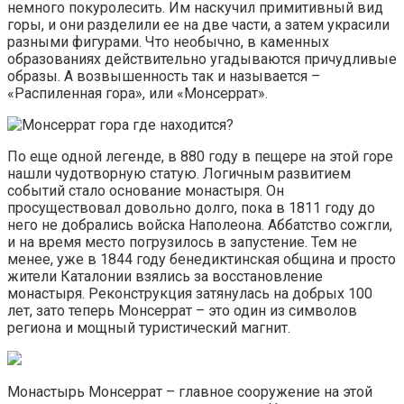
немного покуролесить. Им наскучил примитивный вид
горы, и они разделили ее на две части, а затем украсили
разными фигурами. Что необычно, в каменных
образованиях действительно угадываются причудливые
образы. А возвышенность так и называется –
«Распиленная гора», или «Монсеррат».
По еще одной легенде, в 880 году в пещере на этой горе
нашли чудотворную статую. Логичным развитием
событий стало основание монастыря. Он
просуществовал довольно долго, пока в 1811 году до
него не добрались войска Наполеона. Аббатство сожгли,
и на время место погрузилось в запустение. Тем не
менее, уже в 1844 году бенедиктинская община и просто
жители Каталонии взялись за восстановление
монастыря. Реконструкция затянулась на добрых 100
лет, зато теперь Монсеррат – это один из символов
региона и мощный туристический магнит.
Монастырь Монсеррат – главное сооружение на этой