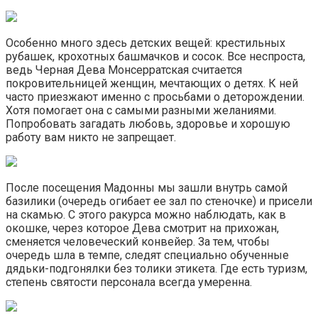
Особенно много здесь детских вещей: крестильных
рубашек, крохотных башмачков и сосок. Все неспроста,
ведь Черная Дева Монсерратская считается
покровительницей женщин, мечтающих о детях. К ней
часто приезжают именно с просьбами о деторождении.
Хотя помогает она с самыми разными желаниями.
Попробовать загадать любовь, здоровье и хорошую
работу вам никто не запрещает.
После посещения Мадонны мы зашли внутрь самой
базилики (очередь огибает ее зал по стеночке) и присели
на скамью. С этого ракурса можно наблюдать, как в
окошке, через которое Дева смотрит на прихожан,
сменяется человеческий конвейер. За тем, чтобы
очередь шла в темпе, следят специально обученные
дядьки-подгонялки без толики этикета. Где есть туризм,
степень святости персонала всегда умеренна.