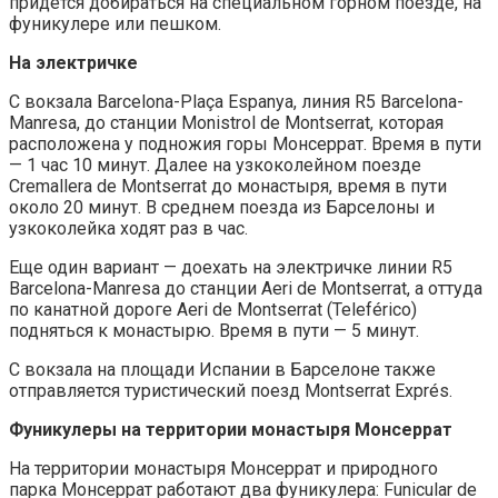
придется добираться на специальном горном поезде, на
фуникулере или пешком.
На электричке
С вокзала Barcelona-Plaça Espanya, линия R5 Barcelona-
Manresa, до станции Monistrol de Montserrat, которая
расположена у подножия горы Монсеррат. Время в пути
— 1 час 10 минут. Далее на узкоколейном поезде
Cremallera de Montserrat до монастыря, время в пути
около 20 минут. В среднем поезда из Барселоны и
узкоколейка ходят раз в час.
Еще один вариант — доехать на электричке линии R5
Barcelona-Manresa до станции Aeri de Montserrat, а оттуда
по канатной дороге Aeri de Montserrat (Teleférico)
подняться к монастырю. Время в пути — 5 минут.
С вокзала на площади Испании в Барселоне также
отправляется туристический поезд Montserrat Exprés.
Фуникулеры на территории монастыря Монсеррат
На территории монастыря Монсеррат и природного
парка Монсеррат работают два фуникулера: Funicular de