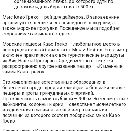
организованного пляжа, до которого идти по
дорожке вдоль берега около 500 м.
Мыс Каво Греко — рай для дайверов. В заповеднике
организуются пешие и велосипедные экскурсии, а
также морские прогулки. Посещение мыса подойдет
сторонникам активного отдыха.
Морские пещеры Каво Греко — любопытное место в
непосредственной близости от Моста Любви. Его осмотр
включен практически во все туристические маршруты
из Айя-Напе и Протараса. Среди местных жителей
распространено другое название пещер — «Каменные
замки Каво Греко».
Это живописные естественные образования в
береговой породе, представляющие собой извилистые
пещеры и гроты причудливых очертаний.
Протяженность самой глубокой — 900 м. Всевозможные
лабиринты, колонны и арки — следствие тысячелетнего
воздействия приливов, волн и ветра на мягкий
песчаник, из которого состоит побережье мыса Каво
Греко.