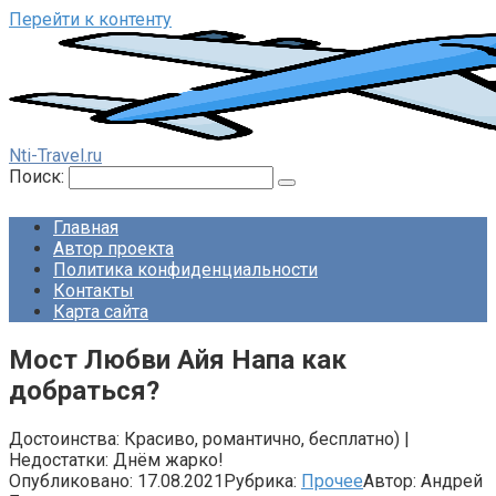
Перейти к контенту
Nti-Travel.ru
Поиск:
Главная
Автор проекта
Политика конфиденциальности
Контакты
Карта сайта
Мост Любви Айя Напа как
добраться?
Достоинства: Красиво, романтично, бесплатно) |
Недостатки: Днём жарко!
Опубликовано:
17.08.2021
Рубрика:
Прочее
Автор:
Андрей