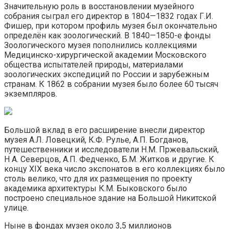
Значительную роль в восстановлении музейного
собрания сыграл его директор в 1804—1832 годах Г.И.
Фишер, при котором профиль музея был окончательно
определён как зоологический. В 1840—1850-е фонды
Зоологического музея пополнились коллекциями
Медицинско-хирургической академии Московского
общества испытателей природы, материалами
зоологических экспедиций по России и зарубежным
странам. К 1862 в собрании музея было более 60 тысяч
экземпляров.
Большой вклад в его расширение внесли директор
музея А.Л. Ловецкий, К.Ф. Рулье, А.П. Богданов,
путешественники и исследователи Н.М. Пржевальский,
Н А. Северцов, А.П. Федченко, Б.М. Житков и другие. К
концу XIX века число экспонатов в его коллекциях было
столь велико, что для их размещения по проекту
академика архитектуры К.М. Быковского было
построено специальное здание на Большой Никитской
улице.
Ныне в фондах музея около 3,5 миллионов