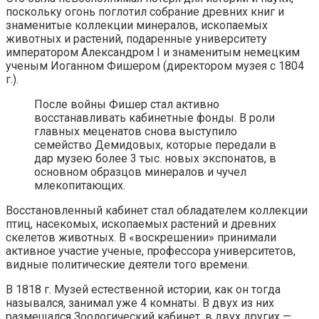
поскольку огонь поглотил собрание древних книг и
знаменитые коллекции минералов, ископаемых
животных и растений, подаренные университету
императором Александром I и знаменитым немецким
ученым Иоганном Фишером (директором музея с 1804
г.).
После войны Фишер стал активно
восстанавливать кабинетные фонды. В роли
главных меценатов снова выступило
семейство Демидовых, которые передали в
дар музею более 3 тыс. новых экспонатов, в
основном образцов минералов и чучел
млекопитающих.
Восстановленный кабинет стал обладателем коллекции
птиц, насекомых, ископаемых растений и древних
скелетов животных. В «воскрешении» принимали
активное участие ученые, профессора университетов,
видные политические деятели того времени.
В 1818 г. Музей естественной истории, как он тогда
назывался, занимал уже 4 комнаты. В двух из них
размещался Зоологический кабинет, в двух других —