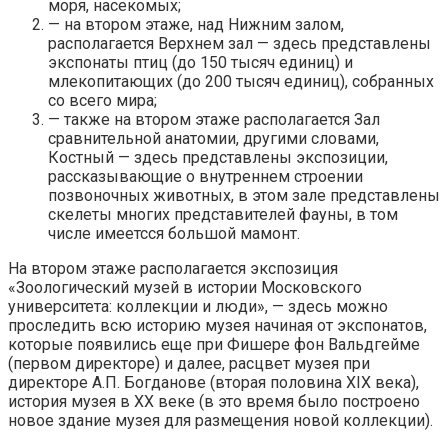
моря, насекомых;
— на втором этаже, над Нижним залом,
располагается Верхнем зал — здесь представлены
экспонаты птиц (до 150 тысяч единиц) и
млекопитающих (до 200 тысяч единиц), собранных
со всего мира;
— также на втором этаже располагается Зал
сравнительной анатомии, другими словами,
Костный — здесь представлены экспозиции,
рассказывающие о внутреннем строении
позвоночных животных, в этом зале представлены
скелеты многих представителей фауны, в том
числе имеетсся большой мамонт.
На втором этаже располагается экспозиция
«Зоологический музей в истории Московского
университета: коллекции и люди», — здесь можно
проследить всю историю музея начиная от экспонатов,
которые появились еще при Фишере фон Вальдгейме
(первом директоре) и далее, расцвет музея при
директоре А.П. Богданове (вторая половина XIX века),
история музея в XX веке (в это время было построено
новое здание музея для размещения новой коллекции).