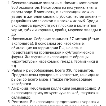
Беспозвоночные животные. Насчитывает около
900 экспонатов. Некоторые из них уникальны в
своем роде. В частности, в экспозиции можно
увидеть жителей самых глубоких частей океана —
редчайших моллюсков и иглокожих рыб. Среди
экспонатов присутствуют плоские и кольчатые
черви, губки и кораллы, крабы, морские звезды и
др.
Насекомые. Собрание занимает 27 витрин (5 тыс.
экспонатов). В основном это насекомые,
обитающие на территории РФ, но есть и
представители тропической и субтропической
фауны. Жемчужина экспозиции — образцы
«архитектуры» насекомых: гнезда, термитники и
т.д.
Рыбы и рыбообразные. Всего 330 предметов.
Представлены хрящевые, костистые, ганоидные
рыбы со всего мира, а также глубоководные
иглобрюхи.
Амфибии. Небольшая коллекция земноводных. В
экспозиции присутствуют чучела жаб, лягушек и
саламандр.
Рептилии. В экспозиции представлены черепахи,