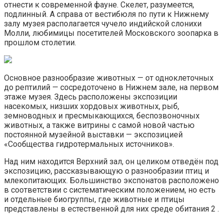
отнести к современной фауне. Скелет, разумеется,
подлинный. А справа от вестибюля по пути к Нижнему
залу музея располагается чучело индийской слонихи
Молли, любимицы посетителей Московского зоопарка в
прошлом столетии.
Основное разнообразие животных — от одноклеточных
до рептилий — сосредоточено в Нижнем зале, на первом
этаже музея. Здесь расположены экспозиции
насекомых, низших хордовых животных, рыб,
земноводных и пресмыкающихся, беспозвоночных
животных, а также витрины с самой новой частью
постоянной музейной выставки — экспозицией
«Сообщества гидротермальных источников».
Над ним находится Верхний зал, он целиком отведён под
экспозицию, рассказывающую о разнообразии птиц и
млекопитающих. Большинство экспонатов расположено
в соответствии с систематическим положением, но есть
и отдельные биогруппы, где животные и птицы
представлены в естественной для них среде обитания 2 .