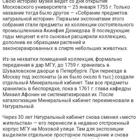
Свою историю музей ведет со дня открытия
Московского университета — 25 января 1755 г. Только
название тогда было другое — «Собрание предметов
натуральной истории». Первыми экспонатами этого
собрания стали предметы из коллекции состоятельного
промышленника Акинфия Демидова. В последующие
годы меценат и его сыновья расширили коллекцию,
дополнив ее образцами растений и
законсервированных в спирте небольших животных.
Из-за нехватки помещений коллекция, формально
переданная в дар МГУ, до 1759 г. хранилась в
Шуваловском дворце в Петербурге. При переезде в
Москву под экспонаты (а их было около 6 тыс.) создали
отдельный Минеральный кабинет. Там все предметы
хранились в беспорядке, пока в 1761 г. глава кафедры
Михаил Афонин не систематизировал их. После
каталогизации Минеральный кабинет переименовали в
Натуральный.
Через 30 лет Натуральный кабинет снова сменил «место
жительства» — его перенесли в недавно отстроенный
корпус МГУ на Моховой улице. Там для экспозиции
выделили отдельное просторное помещение и снова