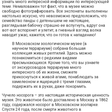
узнать много интересной информации по интересующей
теме. Немаловажен тот факт, что в музее можно
свободно фотографировать. Все экспонаты выполнены
настолько искусно, что невозможно предположить, что
семейство панды с детенышем не настоящее,
разглядывая бабочку страшно ее вспугнуть, вдруг она
вот-вот вспорхнет и улетит, а гневный взгляд волка
наводит ужас, кажется, что он готов к нападению!
В Московском зоологическом музее (в
научном террариуме) собрана большая
коллекция живых рептилий. Здесь можно
познакомиться с редкими видами
пресмыкающихся. Кроме того, что вы узнаете
от экскурсоводов террариума много
интересного об их жизни, сможете
прикоснуться к живой агаме, понаблюдать за
хамелеоном и ящерицей с тремя глазами,
подержать их в руках, даже покормить.
Чучело носорога – это настоящая историческая ценность
музея. Это животное было доставлено в Москву в 1862
году, содержался носорог в Московском зоопарке.
Спустя 24 года, после смерти животного в