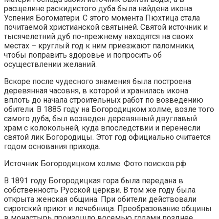
расщелине раскидистого дуба была найдена икона
Успения Богоматери. С этого момента Пюхтица стала
почитаемой христианской святыней. Святой источник и
тысячелетний дуб по-прежнему находятся на своих
местах – круглый год к ним приезжают паломники,
чтобы поправить здоровье и попросить об
осуществлении желаний.
Вскоре после чудесного знамения была построена
деревянная часовня, в которой и хранилась икона
вплоть до начала строительных работ по возведению
обители. В 1885 году на Богородицком холме, возле того
самого дуба, был возведен деревянный двуглавый
храм с колокольней, куда впоследствии и перенесли
святой лик Богородицы. Этот год официально считается
годом основания прихода.
Источник Богородицком холме. Фото:поисков.рф
В 1891 году Богородицкая гора была передана в
собственность Русской церкви. В том же году была
открыта женская община. При обители действовали
сиротский приют и лечебница. Преобразование общины
в монастырь произошло восемью годами позднее.