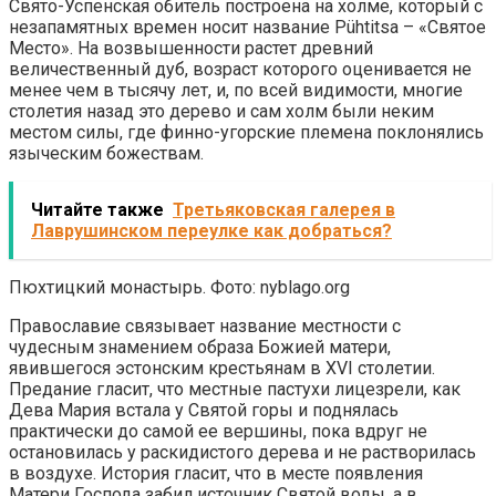
Свято-Успенская обитель построена на холме, который с
незапамятных времен носит название Pühtitsa – «Святое
Место». На возвышенности растет древний
величественный дуб, возраст которого оценивается не
менее чем в тысячу лет, и, по всей видимости, многие
столетия назад это дерево и сам холм были неким
местом силы, где финно-угорские племена поклонялись
языческим божествам.
Читайте также
Третьяковская галерея в
Лаврушинском переулке как добраться?
Пюхтицкий монастырь. Фото: nyblago.org
Православие связывает название местности с
чудесным знамением образа Божией матери,
явившегося эстонским крестьянам в XVI столетии.
Предание гласит, что местные пастухи лицезрели, как
Дева Мария встала у Святой горы и поднялась
практически до самой ее вершины, пока вдруг не
остановилась у раскидистого дерева и не растворилась
в воздухе. История гласит, что в месте появления
Матери Господа забил источник Святой воды, а в