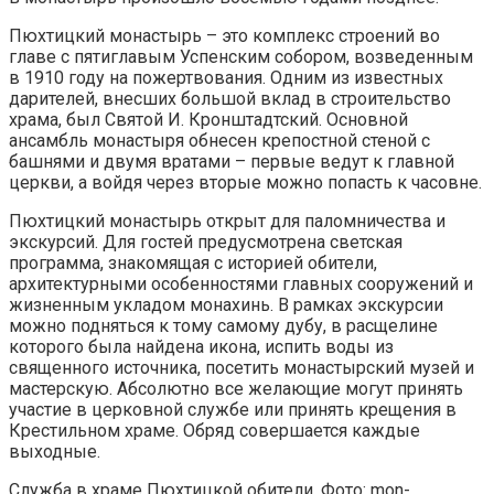
Пюхтицкий монастырь – это комплекс строений во
главе с пятиглавым Успенским собором, возведенным
в 1910 году на пожертвования. Одним из известных
дарителей, внесших большой вклад в строительство
храма, был Святой И. Кронштадтский. Основной
ансамбль монастыря обнесен крепостной стеной с
башнями и двумя вратами – первые ведут к главной
церкви, а войдя через вторые можно попасть к часовне.
Пюхтицкий монастырь открыт для паломничества и
экскурсий. Для гостей предусмотрена светская
программа, знакомящая с историей обители,
архитектурными особенностями главных сооружений и
жизненным укладом монахинь. В рамках экскурсии
можно подняться к тому самому дубу, в расщелине
которого была найдена икона, испить воды из
священного источника, посетить монастырский музей и
мастерскую. Абсолютно все желающие могут принять
участие в церковной службе или принять крещения в
Крестильном храме. Обряд совершается каждые
выходные.
Служба в храме Пюхтицкой обители. Фото: mon-