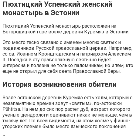
Пюхтицкий Успенский женский
монастырь в Эстонии
Пюхтицкий Успенский монастырь расположен на
Богородицкой горе возле деревни Куремяэ в Эстонии.
Это место тесно связано с именем многих святых и
подвижников Русской православной церкви. Например,
со св. Иоанном Кронштадтским и патриархом Алексием
II. Поездка в эту православную святыню будет
интересна и полезна не только паломникам, но и тем, кто
еще не открыл для себя света Православной Веры.
История возникновения обители
Возле эстонской деревни Куремяэ есть холм, который с
незапамятных времен зовут «святым», по-эстонски
Pühtitsa. На нем до сих пор растет дуб, возраст которого
ученые-дендрологи оценивают никак не меньше, чем в
тысячу лет. По всей видимости, на этом холме у финно-
угорских племен было место языческого поклонения.