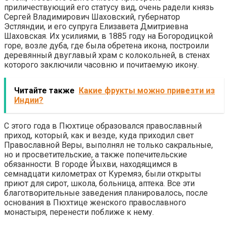
приличествующий его статусу вид, очень радели князь
Сергей Владимирович Шаховский, губернатор
Эстляндии, и его супруга Елизавета Дмитриевна
Шаховская. Их усилиями, в 1885 году на Богородицкой
горе, возле дуба, где была обретена икона, построили
деревянный двуглавый храм с колокольней, в стенах
которого заключили часовню и почитаемую икону.
Читайте также
Какие фрукты можно привезти из
Индии?
С этого года в Пюхтице образовался православный
приход, который, как и везде, куда приходил свет
Православной Веры, выполнял не только сакральные,
но и просветительские, а также попечительские
обязанности. В городе Йыхви, находящимся в
семнадцати километрах от Куремяэ, были открыты
приют для сирот, школа, больница, аптека. Все эти
благотворительные заведения планировалось, после
основания в Пюхтице женского православного
монастыря, перенести поближе к нему.