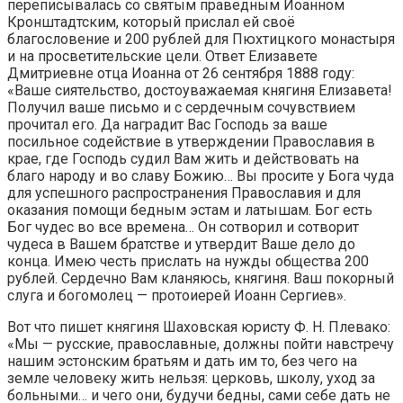
переписывалась со святым праведным Иоанном
Кронштадтским, который прислал ей своё
благословение и 200 рублей для Пюхтицкого монастыря
и на просветительские цели. Ответ Елизавете
Дмитриевне отца Иоанна от 26 сентября 1888 году:
«Ваше сиятельство, достоуважаемая княгиня Елизавета!
Получил ваше письмо и с сердечным сочувствием
прочитал его. Да наградит Вас Господь за ваше
посильное содействие в утверждении Православия в
крае, где Господь судил Вам жить и действовать на
благо народу и во славу Божию… Вы просите у Бога чуда
для успешного распространения Православия и для
оказания помощи бедным эстам и латышам. Бог есть
Бог чудес во все времена… Он сотворил и сотворит
чудеса в Вашем братстве и утвердит Ваше дело до
конца. Имею честь прислать на нужды общества 200
рублей. Сердечно Вам кланяюсь, княгиня. Ваш покорный
слуга и богомолец — протоиерей Иоанн Сергиев».
Вот что пишет княгиня Шаховская юристу Ф. Н. Плевако:
«Мы — русские, православные, должны пойти навстречу
нашим эстонским братьям и дать им то, без чего на
земле человеку жить нельзя: церковь, школу, уход за
больными… и чего они, будучи бедны, сами себе дать не