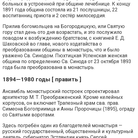
больных в устроенной при общине лечебнице. К концу
1891 года община состояла из 21 послушницы, 22
воспитанниц приюта и 2 сестёр милосердия.
Прилив богомольцев на Богородицкую, или Святую
гору стал день ото дня возрастать, и это послужило
поводом к возбуждению братством, с княгиней Е. Д.
Шаховской во главе, нового ходатайства о
преобразовании общины в монастырь, что и было
уважено Св. Синодом. Пюхтицкая Успенская женская
община по определению Св. Синода от 23 октября 1893
года была преобразована в монастырь.
1894—1980 годы [ править ]
Ансамбль монастырский построек спроектировал
архитектор М. Т. Преображенский. Кроме келейных
корпусов, он включает Трапезный храм свв. прав.
Симеона Богоприимца и Анны Пророчицы (1895), ограду
со Святыми воротами.
Здесь погребён один из благодетелей монастыря —
русский государственный, общественный и культурный
деятель, губернатор Эстляндии князь Сергей