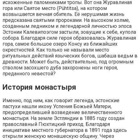
исхоженные паломниками тропы. Вот она Журавлиная
гора или Святое место (Pühtitsa), на котором
возвышается вечная обитель. Её нерушимая жизнь
предсказана святыми пророками. На высоком холме,
созданным ледником и легендарной личностью эпоса
Эстонии Калевипоэгом застыли, зовущие к себе, купола
собора. Благодаря силе героя образовалась Журавлиная
гора, самое большое озеро Консу из ближайших
окрестностей. Как только не называли место
ритуальных действий языческих богов, шабаша ведьм в
древности. Может быть, действительно, под огромным
стволом засохшего дуба захоронены ноги героя,
преданного невестой?
История монастыря
Именно, под ним, как говорит легенда, эстонские
пастухи нашли икону Успения Божьей Матери,
предопределившей возведение величественного
монастыря. На земле Эстляндии в 1885 году создан
православный Пюхтицкий приход. Благодаря
инициативе местного губернатора в 1891 года здесь
открыли женскую монашескую общину. Через