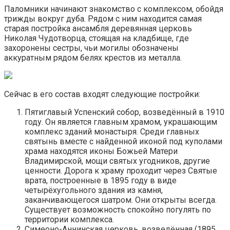
Паломники начинают знакомство с комплексом, обойдя
трижды вокруг дуба. Рядом с ним находится самая
старая постройка ансамбля деревянная церковь
Николая Чудотворца, стоящая на кладбище, где
захоронены сестры, чьи могилы обозначены
аккуратным рядом белях крестов из металла.
Сейчас в его состав входят следующие постройки:
Пятиглавый Успенский собор, возведённый в 1910
году. Он является главным храмом, украшающим
комплекс зданий монастыря. Среди главных
святынь вместе с найденной иконой под куполами
храма находятся иконы Божьей Матери
Владимирской, мощи святых угодников, другие
ценности. Дорога к храму проходит через Святые
врата, построенные в 1895 году в виде
четырёхугольного здания из камня,
заканчивающегося шатром. Они открыты всегда.
Существует возможность спокойно погулять по
территории комплекса.
Симеоно-Аннинская церковь, возведённая (1895