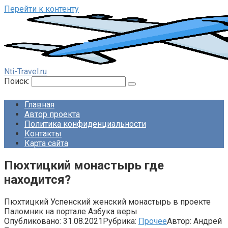
Перейти к контенту
Nti-Travel.ru
Поиск:
Главная
Автор проекта
Политика конфиденциальности
Контакты
Карта сайта
Пюхтицкий монастырь где
находится?
Пюхтицкий Успенский женский монастырь в проекте
Паломник на портале Азбука веры
Опубликовано:
31.08.2021
Рубрика:
Прочее
Автор:
Андрей