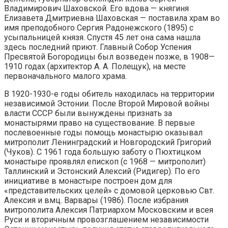
Владимирович Шаховской. Его вдова — княгиня
Елизавета Дмитриевна Шаховская — поставила храм во
имя преподобного Сергия Радонежского (1895) с
усыпальницей князя. Спустя 45 лет она сама нашла
здесь последний приют. Главный Собор Успения
Пресвятой Богородицы был возведен позже, в 1908—
1910 годах (архитектор А. А. Полещук), на месте
первоначального малого храма.
В 1920-1930-е годы обитель находилась на территории
независимой Эстонии. После Второй Мировой войны
власти СССР были вынуждены признать за
монастырями право на существование. В первые
послевоенные годы помощь монастырю оказывал
митрополит Ленинградский и Новгородский Григорий
(Чуков). С 1961 года большую заботу о Пюхтицком
монастыре проявлял епископ (с 1968 — митрополит)
Таллинский и Эстонский Алексий (Ридигер). По его
инициативе в монастыре построен дом для
«представительских целей» с домовой церковью Свт.
Алексия и вмц. Варвары (1986). После избрания
митрополита Алексия Патриархом Московским и всея
Руси и вторичным провозглашением независимости