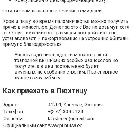
Консульский отдел, оформляющий визу.
Ответят вам на запрос в течение семи дней.
Кров и пищу во время паломничества можно получить
прямо в монастыре. Денег за это с Вас не возьмут, хотя
ответную вежливость, размеры которой никто не
устанавливает, – пожертвование на устроение обители,
примут с благодарностью.
Учесть надо лишь одно: в монастырской
трапезной вы никаких особых разносолов не
получите, а в дни постов меню будет
вкусным, но особенно строгим. Про спиртное
лучше сразу забыть.
Как приехать в Пюхтицу
Адрес
41201, Kuremäe, Эстония
Телефон
+(372) 339 2124
Эл.почта
kloster.ee@gmail.com
Официальный сайт
www.puhtitsa.ee