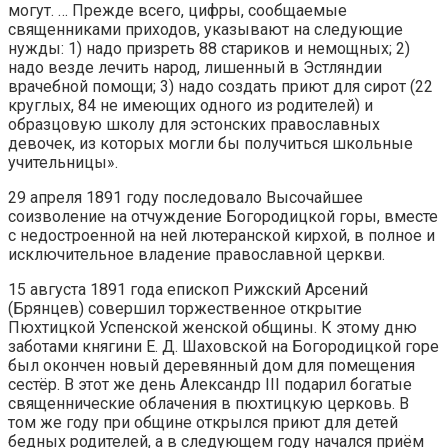
могут. … Прежде всего, цифры, сообщаемые
священниками приходов, указывают на следующие
нужды: 1) надо призреть 88 стариков и немощных; 2)
надо везде лечить народ, лишенный в Эстляндии
врачебной помощи; 3) надо создать приют для сирот (22
круглых, 84 не имеющих одного из родителей) и
образцовую школу для эстонских православных
девочек, из которых могли бы получиться школьные
учительницы».
29 апреля 1891 году последовало Высочайшее
соизволение на отчуждение Богородицкой горы, вместе
с недостроенной на ней лютеранской кирхой, в полное и
исключительное владение православной церкви.
15 августа 1891 года епископ Рижский Арсений
(Брянцев) совершил торжественное открытие
Пюхтицкой Успенской женской общины. К этому дню
заботами княгини Е. Д. Шаховской на Богородицкой горе
был окончен новый деревянный дом для помещения
сестёр. В этот же день Александр III подарил богатые
священнические облачения в пюхтицкую церковь. В
том же году при общине открылся приют для детей
бедных родителей, а в следующем году начался приём