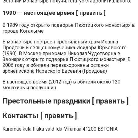
Эстонии монастырь получил статус ставропигиального.
1990 — настоящее время [ править ]
В 1989 году открыто подворье Пюхтицкого монастыря в
городе Когалыме.
В монастыре построен крестильный храм Иоанна
Предтечи и священномученика Исидора Юрьевского
(1990). В Москве при храме Николая Чудотворца в
Звонарях открыто подворье Пюхтицкого монастыря. В
2006 году в обители перезахоронены останки
архиепископа Нарвского Евсевия (Гроздова)
В настоящее время (2012 год) в обители около 120
монахинь и послушниц.
Престольные праздники [ править ]
Контакты [ править ]
Kuremäe küla Illuka vald Ida-Virumaa 41200 ESTONIA