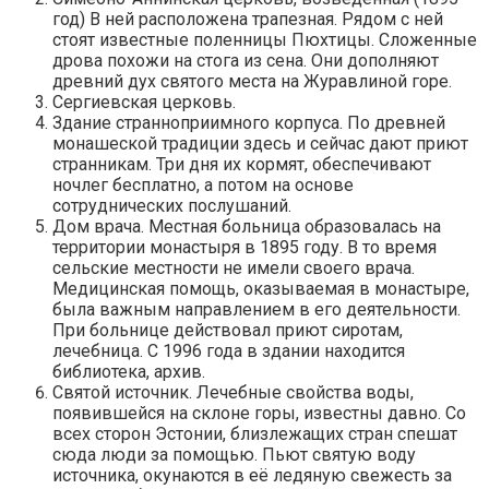
год) В ней расположена трапезная. Рядом с ней
стоят известные поленницы Пюхтицы. Сложенные
дрова похожи на стога из сена. Они дополняют
древний дух святого места на Журавлиной горе.
Сергиевская церковь.
Здание странноприимного корпуса. По древней
монашеской традиции здесь и сейчас дают приют
странникам. Три дня их кормят, обеспечивают
ночлег бесплатно, а потом на основе
сотруднических послушаний.
Дом врача. Местная больница образовалась на
территории монастыря в 1895 году. В то время
сельские местности не имели своего врача.
Медицинская помощь, оказываемая в монастыре,
была важным направлением в его деятельности.
При больнице действовал приют сиротам,
лечебница. С 1996 года в здании находится
библиотека, архив.
Святой источник. Лечебные свойства воды,
появившейся на склоне горы, известны давно. Со
всех сторон Эстонии, близлежащих стран спешат
сюда люди за помощью. Пьют святую воду
источника, окунаются в её ледяную свежесть за