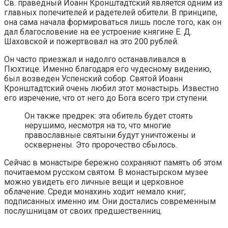
Св. праведный Иоанн Кронштадтский является одним из
главных попечителей и радетелей обители. В принципе,
она сама начала формироваться лишь после того, как он
дал благословение на ее устроение княгине Е. Д.
Шаховской и пожертвовал на это 200 рублей.
Он часто приезжал и надолго останавливался в
Пюхтице. Именно благодаря его чудесному видению,
был возведен Успенский собор. Святой Иоанн
Кронштадтский очень любил этот монастырь. Известно
его изречение, что от него до Бога всего три ступени.
Он также предрек: эта обитель будет стоять
нерушимо, несмотря на то, что многие
православные святыни будут уничтожены и
осквернены. Это пророчество сбылось.
Сейчас в монастыре бережно сохраняют память об этом
почитаемом русском святом. В монастырском музее
можно увидеть его личные вещи и церковное
облачение. Среди монахинь ходит немало книг,
подписанных именно им. Они достались современным
послушницам от своих предшественниц.