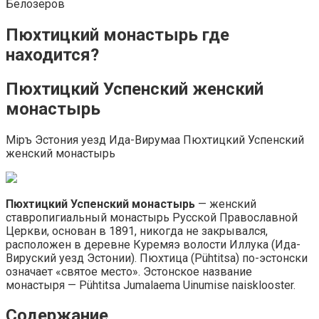
Белозеров
Пюхтицкий монастырь где
находится?
Пюхтицкий Успенский женский
монастырь
Мiръ Эстония уезд Ида-Вирумаа Пюхтицкий Успенский
женский монастырь
Пюхтицкий Успенский монастырь
— женский
ставропигиальный монастырь Русской Православной
Церкви, основан в 1891, никогда не закрывался,
расположен в деревне Куремяэ волости Иллука (Ида-
Вируский уезд Эстонии). Пюхтица (Pühtitsa) по-эстонски
означает «святое место». Эстонское название
монастыря — Pühtitsa Jumalaema Uinumise naisklooster.
Содержание