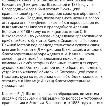
Эстляндии князя С. В. Шаховского и заботе княгини
Елизаветы Дмитриевны Шаховской в 1885 году на
Богородицкой горе был открыт Пюхтицкий
православный приход и построен храм для обретённой
ранее иконы. Позднее, после переноса иконы в собор
этот храм стал кладбищенским и был переосвящён во
имя святителя Николая и преподобного Арсения
Великого. В 1887 году по инициативе князя С. В.
Шаховскаго было учреждено отделение православного
прибалтийского братства Христа Спасителя и Покрова
Божией Матери под председательством супруги князя —
княгини Елизаветы Дмитриевны Шаховской, и открыты
благотворительные учреждения в м. Иевве: школа,
лечебница с аптекой и приемным покоем для
помещения амбулаторных больных, приют для сирот,
рукодельная. Однако главной целью братство полагало
устройство женской обители на Богородицкой горе в
Пюхтице, куда со временем могли бы быть перенесены
открытые в Иевве (г.Йыхви) благотворительные
учреждения.
Княгиня Е. Д. Шаховская лично обращалась ко многим
людям с просьбами и письмами по вопросам устроения
православия в Эстонии. В частности, в 1888 году княгиня