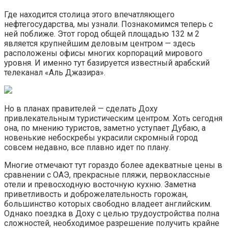
Где находится столица этого впечатляющего
нефтегосударства, мы узнали. Познакомимся теперь с
ней поближе. Этот город общей площадью 132 м 2
является крупнейшим деловым центром — здесь
расположены офисы многих корпораций мирового
уровня. И именно тут базируется известный арабский
телеканал «Аль Джазира».
Но в планах правителей — сделать Доху
привлекательным туристическим центром. Хоть сегодня
она, по мнению туристов, заметно уступает Дубаю, а
новенькие небоскребы украсили скромный город
совсем недавно, все плавно идет по плану.
Многие отмечают тут гораздо более адекватные цены в
сравнении с ОАЭ, прекрасные пляжи, первоклассные
отели и превосходную восточную кухню. Заметна
приветливость и доброжелательность горожан,
большинство которых свободно владеет английским.
Однако поездка в Доху с целью трудоустройства полна
сложностей, необходимое разрешение получить крайне