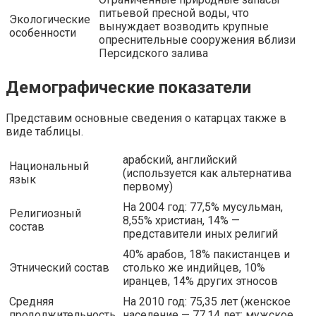
питьевой пресной воды, что
Экологические
вынуждает возводить крупные
особенности
опреснительные сооружения вблизи
Персидского залива
Демографические показатели
Представим основные сведения о катарцах также в
виде таблицы.
арабский, английский
Национальный
(используется как альтернатива
язык
первому)
На 2004 год: 77,5% мусульман,
Религиозный
8,55% христиан, 14% —
состав
представители иных религий
40% арабов, 18% пакистанцев и
Этнический состав
столько же индийцев, 10%
иранцев, 14% других этносов
Средняя
На 2010 год: 75,35 лет (женское
продолжительность
население — 77,14 лет; мужское