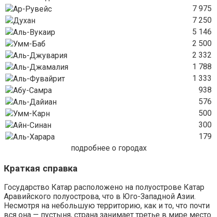
7 975
Ар-Рувейс
7 250
Духан
5 146
Аль-Вукаир
2 500
Умм-Баб
2 332
Аль-Джувария
1 788
Аль-Джамалия
1 333
Аль-Фувайрит
938
Абу-Самра
576
Аль-Дайиан
500
Умм-Карн
300
Айн-Синан
179
Аль-Харара
подробнее о городах
Краткая справка
Государство Катар расположено на полуострове Катар
Аравийского полуострова, что в Юго-Западной Азии.
Несмотря на небольшую территорию, как и то, что почти
вся она — пустыня, страна занимает третье в мире место