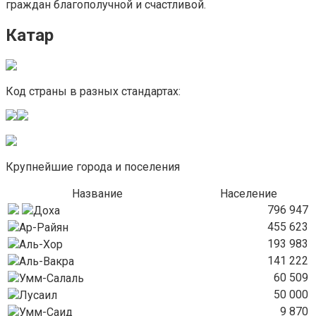
граждан благополучной и счастливой.
Катар
Код страны в разных стандартах:
Крупнейшие города и поселения
Название
Население
796 947
Доха
455 623
Ар-Райян
193 983
Аль-Хор
141 222
Аль-Вакра
60 509
Умм-Салаль
50 000
Лусаил
9 870
Умм-Саид