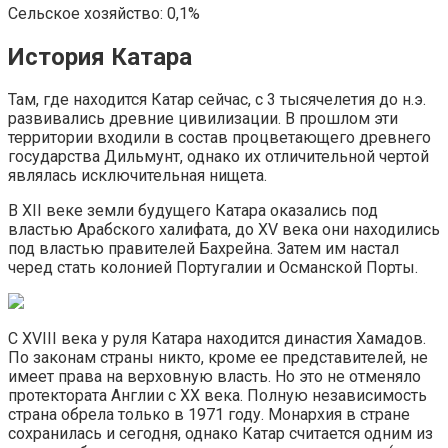
Сельское хозяйство: 0,1%
История Катара
Там, где находится Катар сейчас, с 3 тысячелетия до н.э.
развивались древние цивилизации. В прошлом эти
территории входили в состав процветающего древнего
государства Дильмунт, однако их отличительной чертой
являлась исключительная нищета.
В XII веке земли будущего Катара оказались под
властью Арабского халифата, до XV века они находились
под властью правителей Бахрейна. Затем им настал
черед стать колонией Португалии и Османской Порты.
С XVIII века у руля Катара находится династия Хамадов.
По законам страны никто, кроме ее представителей, не
имеет права на верховную власть. Но это не отменяло
протектората Англии с XX века. Полную независимость
страна обрела только в 1971 году. Монархия в стране
сохранилась и сегодня, однако Катар считается одним из