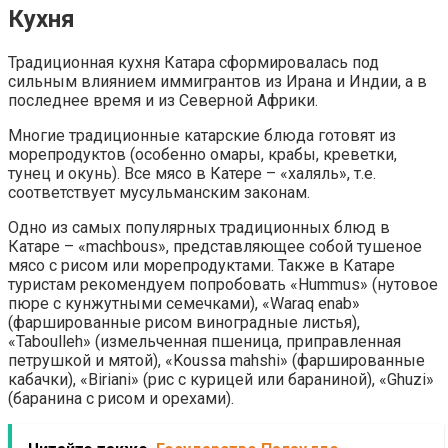
Кухня
Традиционная кухня Катара сформировалась под
сильным влиянием иммигрантов из Ирана и Индии, а в
последнее время и из Северной Африки.
Многие традиционные катарские блюда готовят из
морепродуктов (особенно омары, крабы, креветки,
тунец и окунь). Все мясо в Катере – «халяль», т.е.
соответствует мусульманским законам.
Одно из самых популярных традиционных блюд в
Катаре – «machbous», представляющее собой тушеное
мясо с рисом или морепродуктами. Также в Катаре
туристам рекомендуем попробовать «Hummus» (нутовое
пюре с кунжутными семечками), «Waraq enab»
(фаршированные рисом виноградные листья),
«Taboulleh» (измельченная пшеница, приправленная
петрушкой и мятой), «Koussa mahshi» (фаршированные
кабачки), «Biriani» (рис с курицей или бараниной), «Ghuzi»
(баранина с рисом и орехами).