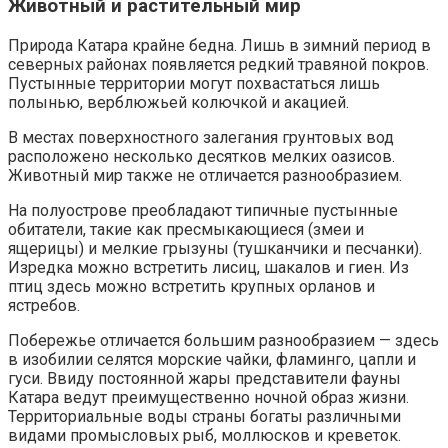
Животный и растительный мир
Природа Катара крайне бедна. Лишь в зимний период в
северных районах появляется редкий травяной покров.
Пустынные территории могут похвастаться лишь
полынью, верблюжьей колючкой и акацией.
В местах поверхностного залегания грунтовых вод
расположено несколько десятков мелких оазисов.
Животный мир также не отличается разнообразием.
На полуострове преобладают типичные пустынные
обитатели, такие как пресмыкающиеся (змеи и
ящерицы) и мелкие грызуны (тушканчики и песчанки).
Изредка можно встретить лисиц, шакалов и гиен. Из
птиц здесь можно встретить крупных орланов и
ястребов.
Побережье отличается большим разнообразием — здесь
в изобилии селятся морские чайки, фламинго, цапли и
гуси. Ввиду постоянной жары представители фауны
Катара ведут преимущественно ночной образ жизни.
Территориальные воды страны богаты различными
видами промысловых рыб, моллюсков и креветок.