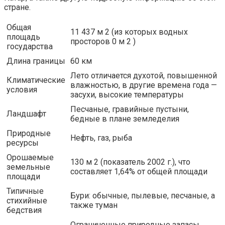
стране.
Общая
11 437 м 2 (из которых водных
площадь
просторов 0 м 2 )
государства
Длина границы
60 км
Лето отличается духотой, повышенной
Климатические
влажностью, в другие времена года —
условия
засухи, высокие температуры
Песчаные, гравийные пустыни,
Ландшафт
бедные в плане земледелия
Природные
Нефть, газ, рыба
ресурсы
Орошаемые
130 м 2 (показатель 2002 г.), что
земельные
составляет 1,64% от общей площади
площади
Типичные
Бури: обычные, пылевые, песчаные, а
стихийные
также туман
бедствия
Ограниченные природные запасы