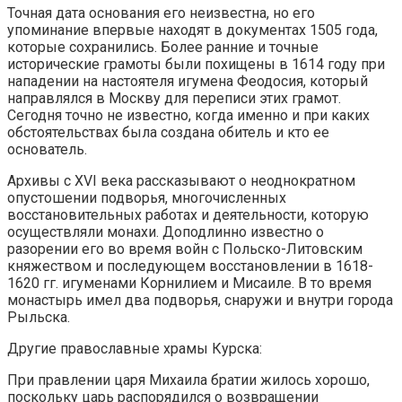
Точная дата основания его неизвестна, но его
упоминание впервые находят в документах 1505 года,
которые сохранились. Более ранние и точные
исторические грамоты были похищены в 1614 году при
нападении на настоятеля игумена Феодосия, который
направлялся в Москву для переписи этих грамот.
Сегодня точно не известно, когда именно и при каких
обстоятельствах была создана обитель и кто ее
основатель.
Архивы с XVI века рассказывают о неоднократном
опустошении подворья, многочисленных
восстановительных работах и деятельности, которую
осуществляли монахи. Доподлинно известно о
разорении его во время войн с Польско-Литовским
княжеством и последующем восстановлении в 1618-
1620 гг. игуменами Корнилием и Мисаиле. В то время
монастырь имел два подворья, снаружи и внутри города
Рыльска.
Другие православные храмы Курска:
При правлении царя Михаила братии жилось хорошо,
поскольку царь распорядился о возвращении