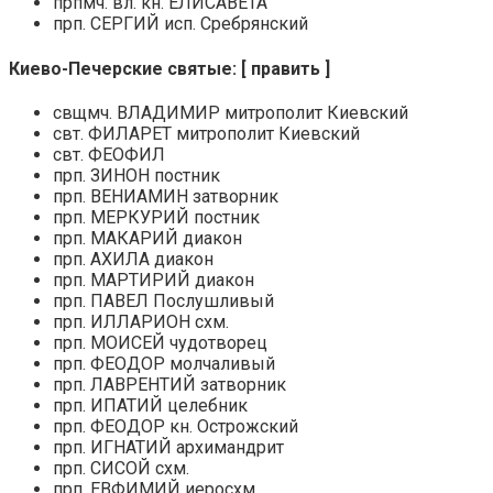
прпмч. вл. кн. ЕЛИСАВЕТА
прп. СЕРГИЙ исп. Сребрянский
Киево-Печерские святые: [ править ]
свщмч. ВЛАДИМИР митрополит Киевский
свт. ФИЛАРЕТ митрополит Киевский
свт. ФЕОФИЛ
прп. ЗИНОН постник
прп. ВЕНИАМИН затворник
прп. МЕРКУРИЙ постник
прп. МАКАРИЙ диакон
прп. АХИЛА диакон
прп. МАРТИРИЙ диакон
прп. ПАВЕЛ Послушливый
прп. ИЛЛАРИОН схм.
прп. МОИСЕЙ чудотворец
прп. ФЕОДОР молчаливый
прп. ЛАВРЕНТИЙ затворник
прп. ИПАТИЙ целебник
прп. ФЕОДОР кн. Острожский
прп. ИГНАТИЙ архимандрит
прп. СИСОЙ схм.
прп. ЕВФИМИЙ иеросхм.