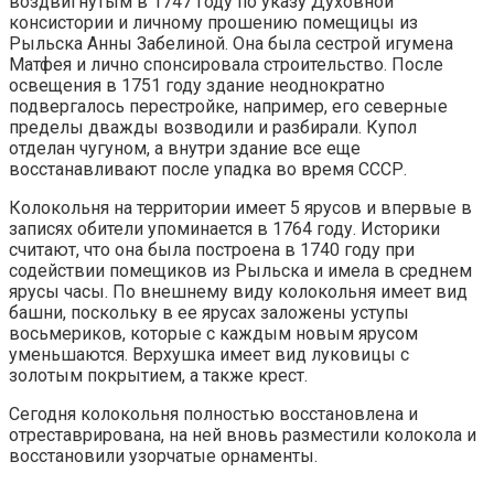
воздвигнутым в 1747 году по указу Духовной
консистории и личному прошению помещицы из
Рыльска Анны Забелиной. Она была сестрой игумена
Матфея и лично спонсировала строительство. После
освещения в 1751 году здание неоднократно
подвергалось перестройке, например, его северные
пределы дважды возводили и разбирали. Купол
отделан чугуном, а внутри здание все еще
восстанавливают после упадка во время СССР.
Колокольня на территории имеет 5 ярусов и впервые в
записях обители упоминается в 1764 году. Историки
считают, что она была построена в 1740 году при
содействии помещиков из Рыльска и имела в среднем
ярусы часы. По внешнему виду колокольня имеет вид
башни, поскольку в ее ярусах заложены уступы
восьмериков, которые с каждым новым ярусом
уменьшаются. Верхушка имеет вид луковицы с
золотым покрытием, а также крест.
Сегодня колокольня полностью восстановлена и
отреставрирована, на ней вновь разместили колокола и
восстановили узорчатые орнаменты.