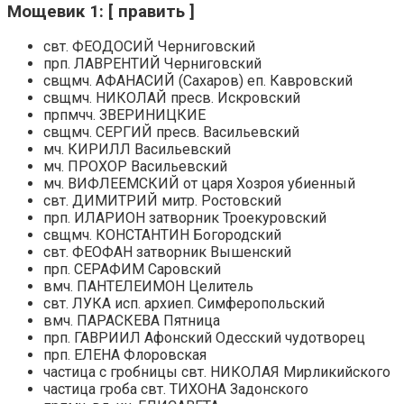
Мощевик 1: [ править ]
свт. ФЕОДОСИЙ Черниговский
прп. ЛАВРЕНТИЙ Черниговский
свщмч. АФАНАСИЙ (Сахаров) еп. Кавровский
свщмч. НИКОЛАЙ пресв. Искровский
прпмчч. ЗВЕРИНИЦКИЕ
свщмч. СЕРГИЙ пресв. Васильевский
мч. КИРИЛЛ Васильевский
мч. ПРОХОР Васильевский
мч. ВИФЛЕЕМСКИЙ от царя Хозроя убиенный
свт. ДИМИТРИЙ митр. Ростовский
прп. ИЛАРИОН затворник Троекуровский
свщмч. КОНСТАНТИН Богородский
свт. ФЕОФАН затворник Вышенский
прп. СЕРАФИМ Саровский
вмч. ПАНТЕЛЕИМОН Целитель
свт. ЛУКА исп. архиеп. Симферопольский
вмч. ПАРАСКЕВА Пятница
прп. ГАВРИИЛ Афонский Одесский чудотворец
прп. ЕЛЕНА Флоровская
частица с гробницы свт. НИКОЛАЯ Мирликийского
частица гроба свт. ТИХОНА Задонского