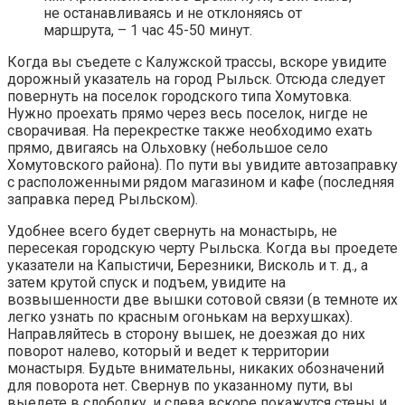
не останавливаясь и не отклоняясь от
маршрута, – 1 час 45-50 минут.
Когда вы съедете с Калужской трассы, вскоре увидите
дорожный указатель на город Рыльск. Отсюда следует
повернуть на поселок городского типа Хомутовка.
Нужно проехать прямо через весь поселок, нигде не
сворачивая. На перекрестке также необходимо ехать
прямо, двигаясь на Ольховку (небольшое село
Хомутовского района). По пути вы увидите автозаправку
с расположенными рядом магазином и кафе (последняя
заправка перед Рыльском).
Удобнее всего будет свернуть на монастырь, не
пересекая городскую черту Рыльска. Когда вы проедете
указатели на Капыстичи, Березники, Висколь и т. д., а
затем крутой спуск и подъем, увидите на
возвышенности две вышки сотовой связи (в темноте их
легко узнать по красным огонькам на верхушках).
Направляйтесь в сторону вышек, не доезжая до них
поворот налево, который и ведет к территории
монастыря. Будьте внимательны, никаких обозначений
для поворота нет. Свернув по указанному пути, вы
выедете в слободку, и слева вскоре покажутся стены и