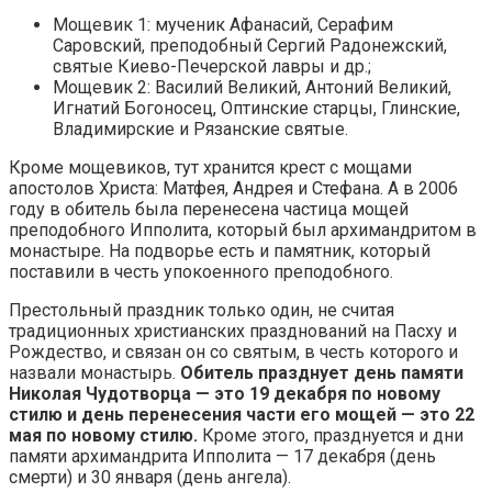
Мощевик 1: мученик Афанасий, Серафим
Саровский, преподобный Сергий Радонежский,
святые Киево-Печерской лавры и др.;
Мощевик 2: Василий Великий, Антоний Великий,
Игнатий Богоносец, Оптинские старцы, Глинские,
Владимирские и Рязанские святые.
Кроме мощевиков, тут хранится крест с мощами
апостолов Христа: Матфея, Андрея и Стефана. А в 2006
году в обитель была перенесена частица мощей
преподобного Ипполита, который был архимандритом в
монастыре. На подворье есть и памятник, который
поставили в честь упокоенного преподобного.
Престольный праздник только один, не считая
традиционных христианских празднований на Пасху и
Рождество, и связан он со святым, в честь которого и
назвали монастырь.
Обитель празднует день памяти
Николая Чудотворца — это 19 декабря по новому
стилю и день перенесения части его мощей — это 22
мая по новому стилю.
Кроме этого, празднуется и дни
памяти архимандрита Ипполита — 17 декабря (день
смерти) и 30 января (день ангела).