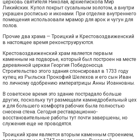
церковь святителя Николая, архиепископа Мир
Ликийских. Купол покрыт сусальным золотом, а внутри
украшен росписью и иконами. При отделке внутреннего
помещения использовали мрамор для арок и чугун для
полов.
Прочие два храма — Троицкий и Крестовоздвиженский
в настоящее время реконструируются.
Крестовоздвиженский храм является первым
каменным на подворье, который был построен на месте
деревянной церкви Георгия Победоносца.
Строительство этого здания спонсировал в 1733 году
купец из Рыльска Прокофий Шелехов и его сын Иван
по личному одобрению императрицы Анны Иоанновны.
В советское время это здание пострадало больше
других, поскольку тут размещали камнедробильный цех
и для большего комфорта рабочих была полностью
снесена стена. Сегодня реставрационно-
восстановительные работы тут почти завершены, но
служения еще не проводятся.
Троицкий храм является вторым каменным строением,