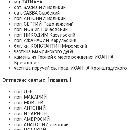
мц. ТАТИАНА
свт. ВАСИЛИЙ Великий
свт. САВВА Сербский
прп. АНТОНИЙ Великий
прп. СЕРГИЙ Радонежский
прп. ИОВ иг. Почаевский
прп. НИКОДИМ Карульский
прп. АФАНАСИЙ Карульский
блг. кн. КОНСТАНТИН Муромский
частица Мамрийского дуба
камень из Горней с места рождения ИОАННА
Крестителя
частица поручей св. прав. ИОАННА Кронштадтского
Оптинские святые: [ править ]
прп. ЛЕВ
прп. МАКАРИЙ
прп. МОИСЕЙ
прп. АНТОНИЙ
прп. ИЛАРИОН
прп. АМВРОСИЙ
прп. АНАТОЛИЙ старший