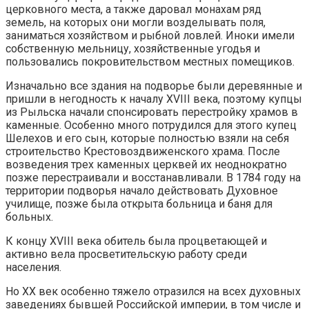
церковного места, а также даровал монахам ряд
земель, на которых они могли возделывать поля,
заниматься хозяйством и рыбной ловлей. Иноки имели
собственную мельницу, хозяйственные угодья и
пользовались покровительством местных помещиков.
Изначально все здания на подворье были деревянные и
пришли в негодность к началу XVIII века, поэтому купцы
из Рыльска начали спонсировать перестройку храмов в
каменные. Особенно много потрудился для этого купец
Шелехов и его сын, которые полностью взяли на себя
строительство Крестовоздвиженского храма. После
возведения трех каменных церквей их неоднократно
позже перестраивали и восстанавливали. В 1784 году на
территории подворья начало действовать Духовное
училище, позже была открыта больница и баня для
больных.
К концу XVIII века обитель была процветающей и
активно вела просветительскую работу среди
населения.
Но XX век особенно тяжело отразился на всех духовных
заведениях бывшей Российской империи, в том числе и