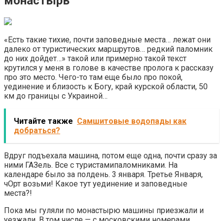
монастырь
«Есть такие тихие, почти заповедные места… лежат они
далеко от туристических маршрутов… редкий паломник
до них дойдет…» такой или примерно такой текст
крутился у меня в голове в качестве пролога к рассказу
про это место. Чего-то там еще было про покой,
уединение и близость к Богу, край курской области, 50
км до границы с Украиной…
Читайте также
Самшитовые водопады как
добраться?
Вдруг подъехала машина, потом еще одна, почти сразу за
ними ГАЗель. Все с туристамипаломниками. На
календаре было за полдень. 3 января. Третье Января,
чОрт возьми! Какое тут уединение и заповедные
места?!
Пока мы гуляли по монастырю машины приезжали и
уезжали. В том числе — с московскими номерами.