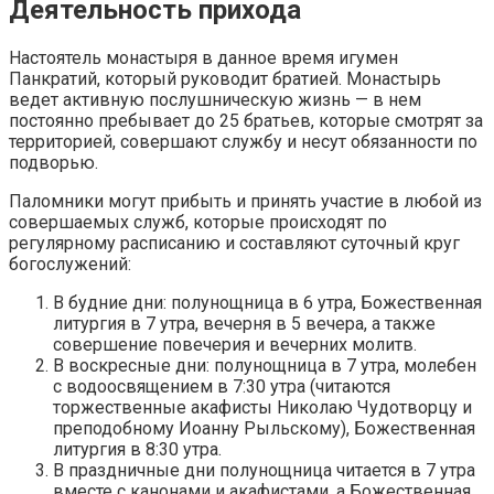
Деятельность прихода
Настоятель монастыря в данное время игумен
Панкратий, который руководит братией. Монастырь
ведет активную послушническую жизнь — в нем
постоянно пребывает до 25 братьев, которые смотрят за
территорией, совершают службу и несут обязанности по
подворью.
Паломники могут прибыть и принять участие в любой из
совершаемых служб, которые происходят по
регулярному расписанию и составляют суточный круг
богослужений:
В будние дни: полунощница в 6 утра, Божественная
литургия в 7 утра, вечерня в 5 вечера, а также
совершение повечерия и вечерних молитв.
В воскресные дни: полунощница в 7 утра, молебен
с водоосвящением в 7:30 утра (читаются
торжественные акафисты Николаю Чудотворцу и
преподобному Иоанну Рыльскому), Божественная
литургия в 8:30 утра.
В праздничные дни полунощница читается в 7 утра
вместе с канонами и акафистами, а Божественная