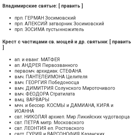
Владимирские святые: [ править ]
прп. ГЕРМАН Зосимовский
прп. АЛЕКСИЙ затворник Зосимовский
прп. ЗОСИМА пустынножитель
Крест с частицами св. мощей и др. святыни: [ править
]
ап. и еванг. МАТФЕЯ
ап. АНДРЕЯ Первозванного
первомч. архидиак. СТЕФАНА
вмч. ПАНТЕЛЕИМОНА Целителя
вмч. ГЕОРГИЯ Победоносца
вмч. ДИМИТРИЯ Солунского Мироточивого
вмч. ФЕОДОРА Стратилата
вмц. ВАРВАРЫ
мчч. и бессер. КОСМЫ и ДАМИАНА, КИРА и
ИОАННА
свт. НИКОЛАЯ архиеп. Мир Ликийских чудотворца
свт. ПЕТРА митр. Московского
свт. ЛЕОНТИЯ еп. Ростовского
свтт. ГУРИЯ и ВАРСОНОФИЯ Казанских