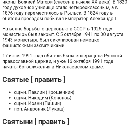
иконы Божией Матери (снесён в начала XX века). В 1820
году духовное училище стало четырёхклассным, а в
1876 году переместилось в Рыльск. В 1824 году в
обители проездом побывал император Александр I.
На волне борьбы с церковью в СССР в 1925 году
монастырь был закрыт. С 5 октября 1941 по 30 августа
1943 монастырь был оккупирован немецко-
фашистскими захватчиками.
17 июня 1991 года обитель была возвращена Русской
православной церкви, и уже 16 октября 1991 года
начаты богослужения в Николаевском храме.
Святые [ править ]
сщмч. Павлин (Крошечкин)
cщмч. Никодим (Кононов)
cщмч. Иоанн (Пашин)
прп. Андроник (Лукаш)
Святыни [ править ]