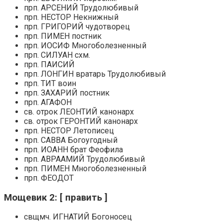
прп. АРСЕНИЙ Трудолюбивый
прп. НЕСТОР Некнижный
прп. ГРИГОРИЙ чудотворец
прп. ПИМЕН постник
прп. ИОСИФ Многоболезненный
прп. СИЛУАН схм.
прп. ПАИСИЙ
прп. ЛОНГИН вратарь Трудолюбивый
прп. ТИТ воин
прп. ЗАХАРИЙ постник
прп. АГАФОН
св. отрок ЛЕОНТИЙ канонарх
св. отрок ГЕРОНТИЙ канонарх
прп. НЕСТОР Летописец
прп. САВВА Богоугодный
прп. ИОАНН брат Феофила
прп. АВРААМИЙ Трудолюбивый
прп. ПИМЕН Многоболезненный
прп. ФЕОДОТ
Мощевик 2: [ править ]
свщмч. ИГНАТИЙ Богоносец