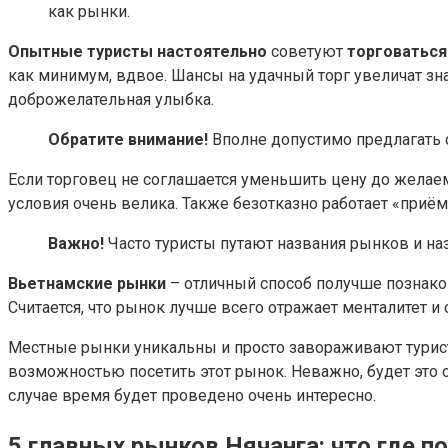
как рынки.
Опытные туристы настоятельно
советуют
торговаться
как минимум, вдвое. Шансы на удачный торг увеличат зн
доброжелательная улыбка.
Обратите внимание!
Вполне допустимо предлагать с
Если торговец не соглашается уменьшить цену до желаемой
условия очень велика. Также безотказно работает «приём
Важно!
Часто туристы путают названия рынков и н
Вьетнамские рынки
– отличный способ получше познакоми
Считается, что рынок лучше всего отражает менталитет и 
Местные рынки уникальны и просто завораживают тури
возможностью посетить этот рынок. Неважно, будет это
случае время будет проведено очень интересно.
5 главных рынков Нячанга: что где п