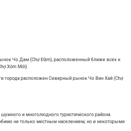
нок Чо Дам (Chợ Đầm), расположенный ближе всех к
hợ Xóm Mới).
ти города расположен Северный рынок Чо Вин Хай (Chợ
т шумного и многолюдного туристического района.
любимо не только местным населением, но и некоторыми