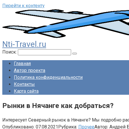
Перейти к контенту
Nti-Travel.ru
Поиск:
Главная
Автор проекта
Политика конфиденциальности
Контакты
Карта сайта
Рынки в Нячанге как добраться?
Интересует Северный рынок в Нячанге? Мы подробно расс
Опубликовано:
07.08.2021
Рубрика:
Прочее
Автор:
Андрей 