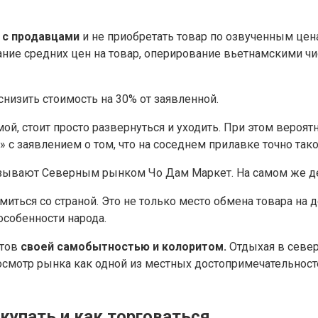
 с продавцами
и не приобретать товар по озвученным цен
ание средних цен на товар, оперирование вьетнамскими чи
низить стоимость на 30% от заявленной.
, стоит просто развернуться и уходить. При этом вероятнос
» с заявлением о том, что на соседнем прилавке точно та
азывают Северным рынком Чо Дам Маркет. На самом же де
ться со страной. Это не только место обмена товара на де
особенности народа.
стов
своей самобытностью и колоритом.
Отдыхая в север
 осмотр рынка как одной из местных достопримечательнос
окупать и как торговаться