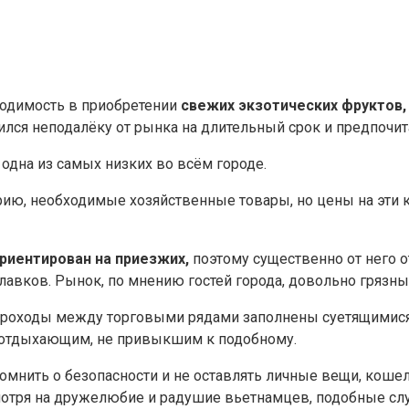
ходимость в приобретении
свежих экзотических фруктов,
ился неподалёку от рынка на длительный срок и предпочит
одна из самых низких во всём городе.
ию, необходимые хозяйственные товары, но цены на эти ка
ориентирован на приезжих,
поэтому существенно от него о
авков. Рынок, по мнению гостей города, довольно грязн
 проходы между торговыми рядами заполнены суетящимися
а отдыхающим, не привыкшим к подобному.
омнить о безопасности и не оставлять личные вещи, коше
мотря на дружелюбие и радушие вьетнамцев, подобные слу