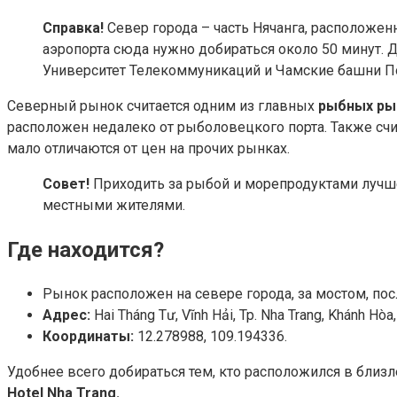
Справка!
Север города – часть Нячанга, расположенн
аэропорта сюда нужно добираться около 50 минут. 
Университет Телекоммуникаций и Чамские башни По
Северный рынок считается одним из главных
рыбных ры
расположен недалеко от рыболовецкого порта. Также счи
мало отличаются от цен на прочих рынках.
Совет!
Приходить за рыбой и морепродуктами лучше 
местными жителями.
Где находится?
Рынок расположен на севере города, за мостом, по
Адрес:
Hai Tháng Tư, Vĩnh Hải, Tp. Nha Trang, Khánh Hòa
Координаты:
12.278988, 109.194336.
Удобнее всего добираться тем, кто расположился в близ
Hotel Nha Trang.