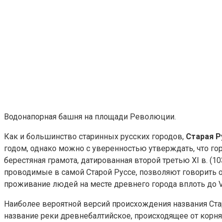
Водонапорная башня на площади Революции.
Как и большинство старинных русских городов,
Старая Р
годом, однако можно с уверенностью утверждать, что го
берестяная грамота, датированная второй третью XI в. (1
проводимые в самой Старой Руссе, позволяют говорить о т
проживание людей на месте древнего города вплоть до VI
Наиболее вероятной версий происхождения названия Стар
название реки древнебалтийское, происходящее от корня r