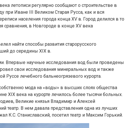
 века летописи регулярно сообщают о строительстве в
 при Иване III Великом Старая Русса, как и вся
еписи населения города конца XV в. Город делился в то
ля сравнения, в Новгороде в конце XV века
велел найти способы развития старорусского
ший до середины XIX в.
ми. Впервые научные исследования вод были проведены
х провел свои исследования минеральных вод и также
ой Руссе лечебного бальнеогрязевого курорта.
 собственно мода на «воды» в высших слоях общества
ине XIX века на курорте лечилось более тысячи больных.
стодиев, Великие князья Владимир и Алексей
ний театр. В нем давала представления одна из лучших
л К.С. Станиславский, посетил театр и Максим Горький.