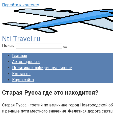
Перейти к контенту
Nti-Travel.ru
Поиск:
Главная
Автор проекта
Политика конфиденциальности
Контакты
Карта сайта
Старая Русса где это находится?
Старая Русса - третий по величине город Новгородской 
и речные пути местного значения. Железная дорога связ