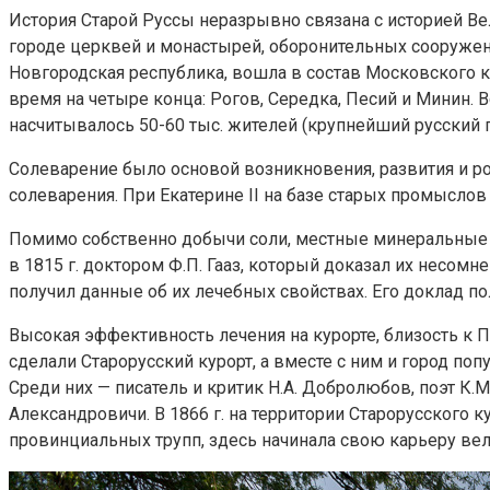
История Старой Руссы неразрывно связана с историей Ве
городе церквей и монастырей, оборонительных сооружений,
Новгородская республика, вошла в состав Московского к
время на четыре конца: Рогов, Середка, Песий и Минин. 
насчитывалось 50-60 тыс. жителей (крупнейший русский г
Солеварение было основой возникновения, развития и рос
солеварения. При Екатерине II на базе старых промысло
Помимо собственно добычи соли, местные минеральные
в 1815 г. доктором Ф.П. Гааз, который доказал их несом
получил данные об их лечебных свойствах. Его доклад по
Высокая эффективность лечения на курорте, близость к 
сделали Старорусский курорт, а вместе с ним и город по
Среди них — писатель и критик Н.А. Добролюбов, поэт К.
Александровичи. В 1866 г. на территории Старорусского к
провинциальных трупп, здесь начинала свою карьеру вели