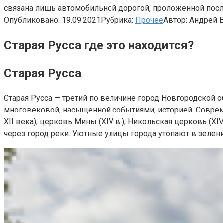
связана лишь автомобильной дорогой, проложенной посл
Опубликовано:
19.09.2021
Рубрика:
Прочее
Автор:
Андрей 
Старая Русса где это находится?
Старая Русса
Старая Русса — третий по величине город Новгородской о
многовековой, насыщенной событиями, историей. Совре
XII века); церковь Мины (XIV в.); Никольская церковь (X
через город реки. Уютные улицы города утопают в зелени