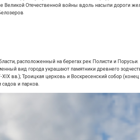
е Великой Отечественной войны вдоль насыпи дороги же
Белозеров
бласти, расположенный на берегах рек Полисти и Порусьи.
менный вид города украшают памятники древнего зодчест
IV-XIX вв.); Троицкая церковь и Воскресенский собор (коне
 садов и парков.