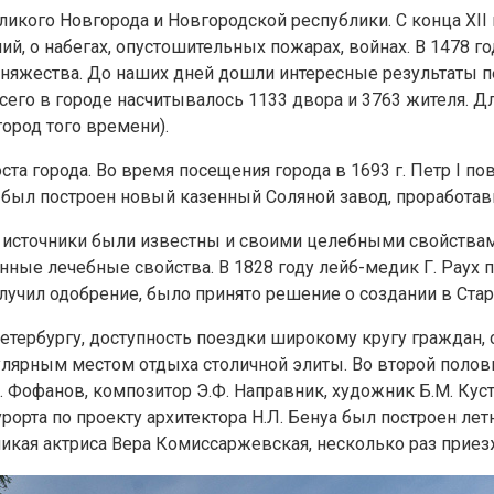
ликого Новгорода и Новгородской республики. С конца XII
 о набегах, опустошительных пожарах, войнах. В 1478 году
няжества. До наших дней дошли интересные результаты пер
Всего в городе насчитывалось 1133 двора и 3763 жителя. Д
ород того времени).
та города. Во время посещения города в 1693 г. Петр I по
в был построен новый казенный Соляной завод, проработав
 источники были известны и своими целебными свойства
ненные лечебные свойства. В 1828 году лейб-медик Г. Рау
лучил одобрение, было принято решение о создании в Стар
Петербургу, доступность поездки широкому кругу граждан,
пулярным местом отдыха столичной элиты. Во второй полов
М. Фофанов, композитор Э.Ф. Направник, художник Б.М. Ку
урорта по проекту архитектора Н.Л. Бенуа был построен лет
кая актриса Вера Комиссаржевская, несколько раз приезжа