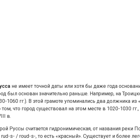
усса
не имеет точной даты или хотя бы даже года основани
род был основан значительно раньше. Например, на Троиц
030-1060 гг.). В этой грамоте упоминались два должника из
ом, что город существовал на этом месте в 1020-1030 гг.,
II в.
ой Руссы считается гидронимическая, от названия реки По
ud-s- / roud-s-, то есть «красный». Существует и более л