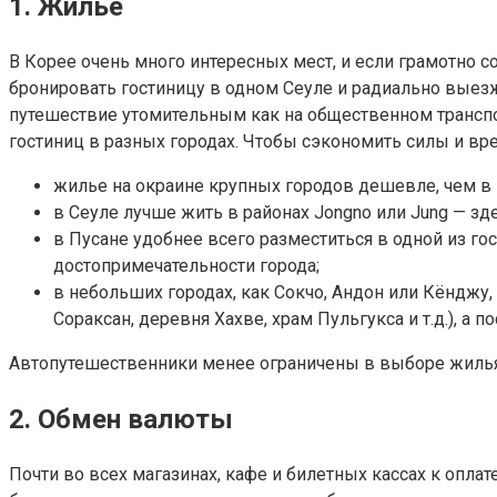
1. Жилье
В Корее очень много интересных мест, и если грамотно с
бронировать гостиницу в одном Сеуле и радиально выез
путешествие утомительным как на общественном транспор
гостиниц в разных городах. Чтобы сэкономить силы и вре
жилье на окраине крупных городов дешевле, чем в ц
в Сеуле лучше жить в районах Jongno или Jung — з
в Пусане удобнее всего разместиться в одной из го
достопримечательности города;
в небольших городах, как Сокчо, Андон или Кёнджу
Сораксан, деревня Хахве, храм Пульгукса и т.д.), а п
Автопутешественники менее ограничены в выборе жилья, 
2. Обмен валюты
Почти во всех магазинах, кафе и билетных кассах к опла