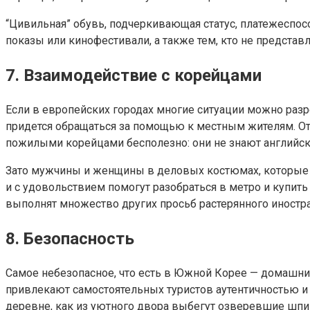
“Цивильная” обувь, подчеркивающая статус, платежеспосо
показы или кинофестивали, а также тем, кто не представл
7. Взаимодействие с корейцами
Если в европейских городах многие ситуации можно разр
придется обращаться за помощью к местным жителям. Отк
пожилыми корейцами бесполезно: они не знают английск
Зато мужчины и женщины в деловых костюмах, которые 
и с удовольствием помогут разобраться в метро и купить 
выполнят множество других просьб растерянного иностра
8. Безопасность
Самое небезопасное, что есть в Южной Корее — домашние
привлекают самостоятельных туристов аутентичностью и 
деревне, как из уютного двора выбегут озверевшие шпиц