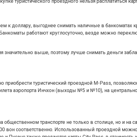
окупке туристического проездного нельзя расплатиться кар
м к доллару, выгоднее снимать наличные в банкоматах крупны
Банкоматы работают круглосуточно, везде можно переклю
ия значительно выше, поэтому лучше снимать деньги забла
жно приобрести туристический проездной M-Pass, позволяю
рилета аэропорта Инчхон (выходы №5 и №10), на центральн
а общественном транспорте не только в столице, но и на 
4500 вон соответственно. Использованный проездной можно
е и Пусане также продаются карты City Pass, в стоимость