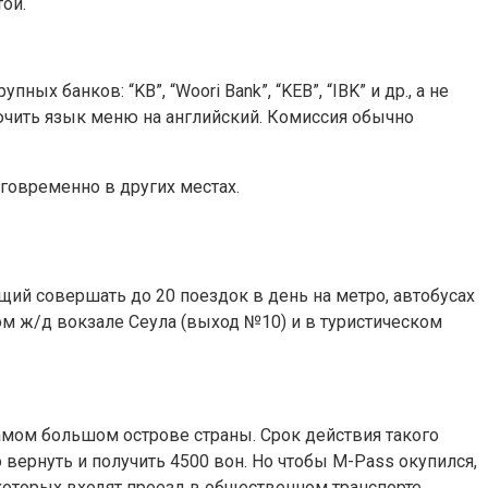
той.
х банков: “KB”, “Woori Bank”, “KEB”, “IBK” и др., а не
чить язык меню на английский. Комиссия обычно
говременно в других местах.
щий совершать до 20 поездок в день на метро, автобусах
ом ж/д вокзале Сеула (выход №10) и в туристическом
самом большом острове страны. Срок действия такого
 вернуть и получить 4500 вон. Но чтобы M-Pass окупился,
 которых входят проезд в общественном транспорте,