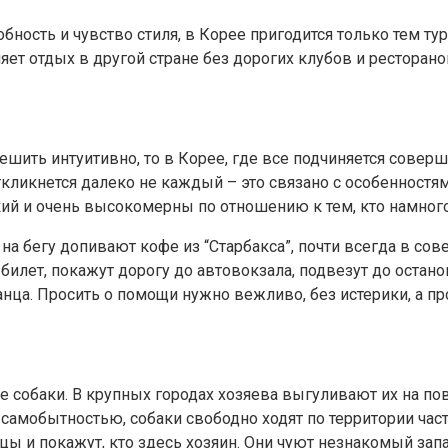
бность и чувство стиля, в Корее пригодится только тем т
яет отдых в другой стране без дорогих клубов и ресторано
ешить интуитивно, то в Корее, где все подчиняется совер
ликнется далеко не каждый – это связано с особенностями
ий и очень высокомерны по отношению к тем, кто намног
на бегу допивают кофе из “Старбакса”, почти всегда в 
билет, покажут дорогу до автовокзала, подвезут до остано
нца. Просить о помощи нужно вежливо, без истерики, а п
 собаки. В крупных городах хозяева выгуливают их на пов
самобытностью, собаки свободно ходят по территории част
ы и покажут, кто здесь хозяин. Они чуют незнакомый зап