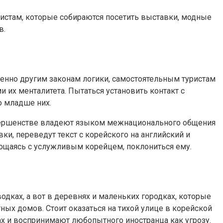
уристам, которые собираются посетить выставки, модные
в.
шенно другим законам логики, самостоятельным туристам
 их менталитета. Пытаться установить контакт с
о младше них.
совершенстве владеют языком межнационального общения
вки, переведут текст с корейского на английский и
рощаясь с услужливым корейцем, поклониться ему.
одках, а вот в деревнях и маленьких городках, которые
ных домов. Стоит оказаться на тихой улице в корейской
ах и воспринимают любопытного иностранца как угрозу.