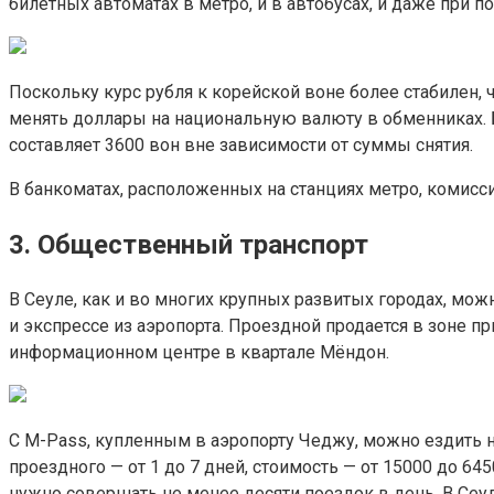
билетных автоматах в метро, и в автобусах, и даже при п
Поскольку курс рубля к корейской воне более стабилен, че
менять доллары на национальную валюту в обменниках. 
составляет 3600 вон вне зависимости от суммы снятия.
В банкоматах, расположенных на станциях метро, комисс
3. Общественный транспорт
В Сеуле, как и во многих крупных развитых городах, мо
и экспрессе из аэропорта. Проездной продается в зоне п
информационном центре в квартале Мёндон.
С M-Pass, купленным в аэропорту Чеджу, можно ездить н
проездного — от 1 до 7 дней, стоимость — от 15000 до 6
нужно совершать не менее десяти поездок в день. В Сеул