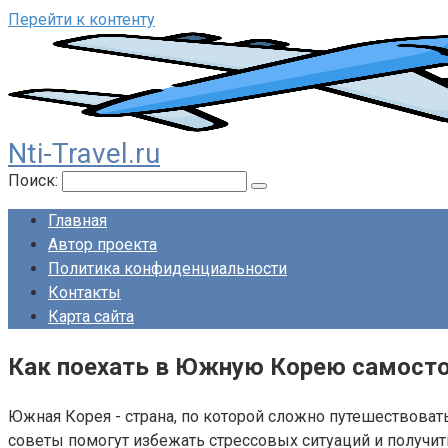
Перейти к контенту
Nti-Travel.ru
Поиск:
Главная
Автор проекта
Политика конфиденциальности
Контакты
Карта сайта
Как поехать в Южную Корею самост
Южная Корея - страна, по которой сложно путешествоват
советы помогут избежать стрессовых ситуаций и получить