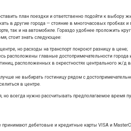
оставить план поездки и ответственно подойти к выбору жи
жать в другие города — стояние в многочасовых пробках
те, так и на автомобиле. Гораздо удобнее проложить кру
мя, стоит знать следующее:
ентре, но расходы на транспорт покроют разницу в цене;
десь расположены главные достопримечательности города и
стиниц, расположенных в окрестностях центрального ж/д во
, лучше не выбирать гостиницу рядом с достопримечатель
оселиться в центре.
но всегда нужно рассчитывать предполагаемое время пути
те принимают дебетовые и кредитные карты VISA и MasterCa