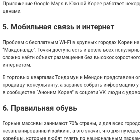
Приложение Google Maps в Южной Корее работает некорр
ценами.
5. Мобильная связь и интернет
Проблем с бесплатным Wi-Fi в крупных городах Кореи не 
“Макдоналдс”. Точки доступа есть и возле всех популярны
сложно найти объект размещения без высокоскоростного 
интернетом.
В торговых кварталах Тондэмун и Мёндон представлен о
продавцу-консультанту, а заранее собрать информацию у 
в сообществе “Аноним Корея” в соцсети VK: люди с удов
6. Правильная обувь
Горные массивы занимают 70% страны, и для всех городо
незапланированный хайкинг, а это значит, что для путеш
корейцы, которые любят гулять по национальным паркам