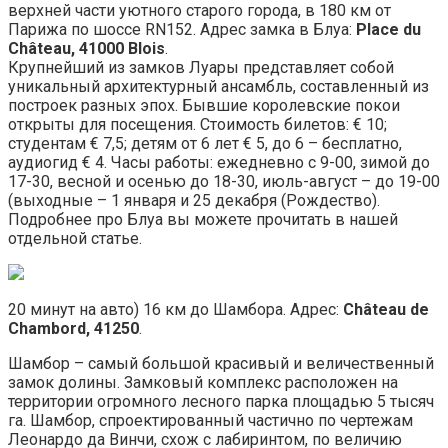
верхней части уютного старого города, в 180 км от
Парижа по шоссе RN152. Адрес замка в Блуа:
Place du
Château, 41000 Blois
.
Крупнейший из замков Луары представляет собой
уникальный архитектурный ансамбль, составленный из
построек разных эпох. Бывшие королевские покои
открыты для посещения. Стоимость билетов: € 10;
студентам € 7,5; детям от 6 лет € 5, до 6 – бесплатно,
аудиогид € 4. Часы работы: ежедневно с 9-00, зимой до
17-30, весной и осенью до 18-30, июль-август – до 19-00
(выходные – 1 января и 25 декабря (Рождество).
Подробнее про Блуа вы можете прочитать в нашей
отдельной статье.
20 минут на авто) 16 км до Шамбора. Адрес:
Château de
Chambord, 41250
.
Шамбор – самый большой красивый и величественный
замок долины. Замковый комплекс расположен на
территории огромного лесного парка площадью 5 тысяч
га. Шамбор, спроектированный частично по чертежам
Леонардо да Винчи, схож с лабиринтом, по величию