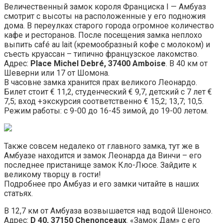
Величественный замок короля Франциска I — Амбуаз
смотрит с высоты на расположенные у его подножия
дома. В переулках старого города огромное количество
кафе и ресторанов. После посещения замка неплохо
выпить café au lait (кремообразный кофе с молоком) и
съесть круассан – типично французское лакомство.
Адрес:
Place Michel Debré, 37400 Amboise
. В 40 км от
Шеверни или 17 от Шомона.
В часовне замка хранится прах великого Леонардо.
Билет стоит € 11,2, студенческий € 9,7, детский с 7 лет €
7,5; вход +экскурсия соответственно € 15,2; 13,7; 10,5.
Режим работы: с 9-00 до 16-45 зимой, до 19-00 летом.
Также совсем недалеко от главного замка, тут же в
Амбуазе находится и замок Леонарда да Винчи – его
последнее пристанище замок Кло-Люсе. Зайдите к
великому творцу в гости!
Подробнее про Амбуаз и его замки читайте в наших
статьях.
В 12,7 км от Амбуаза возвышается над водой Шенонсо.
Адрес:
D 40, 37150 Chenonceaux
. «Замок Дам» с его