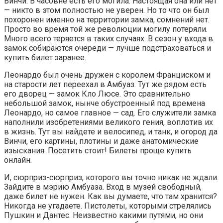
Винчи. В часовне есть его могила. Настоящая она или нет
— никто в этом полностью не уверен. Но то что он был
похоронен именно на территории замка, сомнений нет.
Просто во время той же революции могилу потеряли.
Много всего теряется в таких случаях. В сезон у входа в
замок собираются очереди — лучше подстраховаться и
купить билет заранее.
Леонардо был очень дружен с королем Франциском и
на старости лет переехал в Амбуаз. Тут же рядом есть
его дворец — замок Кло Люсе. Это сравнительно
небольшой замок, нынче обустроенный под времена
Леонардо, но самое главное — сад. Его служители замка
наполнили изобретениями великого гения, воплотив их
в жизнь. Тут вы найдете и велосипед, и танк, и огород да
Винчи, его картины, плотины и даже анатомические
изыскания. Посетить стоит! Билеты проще купить
онлайн.
И, сюрприз-сюрприз, которого вы точно никак не ждали.
Зайдите в мэрию Амбуаза. Вход в музей свободный,
даже билет не нужен. Как вы думаете, что там хранится?
Никогда не угадаете. Пистолеты, которыми стрелялись
Пушкин и Дантес. Неизвестно какими путями, но они