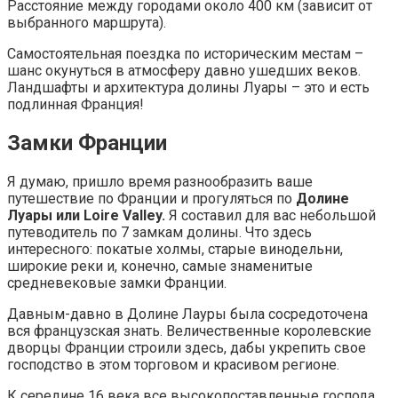
Расстояние между городами около 400 км (зависит от
выбранного маршрута).
Самостоятельная поездка по историческим местам –
шанс окунуться в атмосферу давно ушедших веков.
Ландшафты и архитектура долины Луары – это и есть
подлинная Франция!
Замки Франции
Я думаю, пришло время разнообразить ваше
путешествие по Франции и прогуляться по
Долине
Луары или Loire Valley.
Я составил для вас небольшой
путеводитель по 7 замкам долины. Что здесь
интересного: покатые холмы, старые винодельни,
широкие реки и, конечно, самые знаменитые
средневековые замки Франции.
Давным-давно в Долине Лауры была сосредоточена
вся французская знать. Величественные королевские
дворцы Франции строили здесь, дабы укрепить свое
господство в этом торговом и красивом регионе.
К середине 16 века все высокопоставленные господа