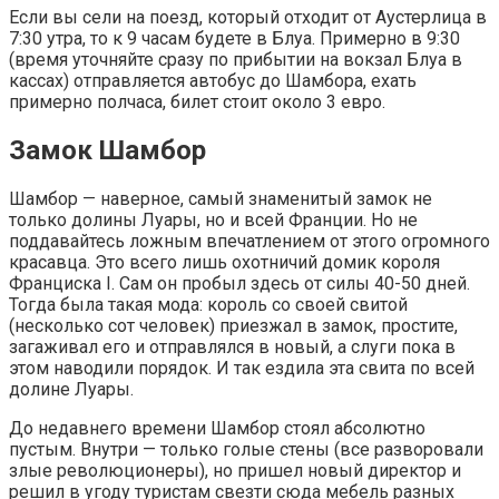
Если вы сели на поезд, который отходит от Аустерлица в
7:30 утра, то к 9 часам будете в Блуа. Примерно в 9:30
(время уточняйте сразу по прибытии на вокзал Блуа в
кассах) отправляется автобус до Шамбора, ехать
примерно полчаса, билет стоит около 3 евро.
Замок Шамбор
Шамбор — наверное, самый знаменитый замок не
только долины Луары, но и всей Франции. Но не
поддавайтесь ложным впечатлением от этого огромного
красавца. Это всего лишь охотничий домик короля
Франциска I. Сам он пробыл здесь от силы 40-50 дней.
Тогда была такая мода: король со своей свитой
(несколько сот человек) приезжал в замок, простите,
загаживал его и отправлялся в новый, а слуги пока в
этом наводили порядок. И так ездила эта свита по всей
долине Луары.
До недавнего времени Шамбор стоял абсолютно
пустым. Внутри — только голые стены (все разворовали
злые революционеры), но пришел новый директор и
решил в угоду туристам свезти сюда мебель разных