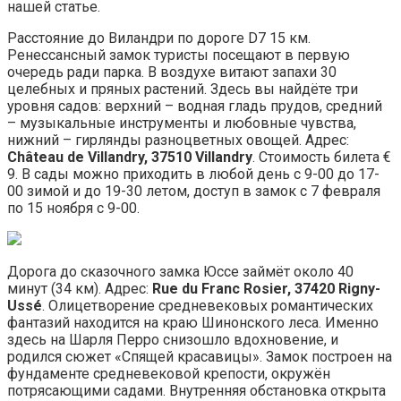
нашей статье.
Расстояние до Виландри по дороге D7 15 км.
Ренессансный замок туристы посещают в первую
очередь ради парка. В воздухе витают запахи 30
целебных и пряных растений. Здесь вы найдёте три
уровня садов: верхний – водная гладь прудов, средний
– музыкальные инструменты и любовные чувства,
нижний – гирлянды разноцветных овощей. Адрес:
Château de Villandry, 37510 Villandry
. Стоимость билета €
9. В сады можно приходить в любой день с 9-00 до 17-
00 зимой и до 19-30 летом, доступ в замок с 7 февраля
по 15 ноября с 9-00.
Дорога до сказочного замка Юссе займёт около 40
минут (34 км). Адрес:
Rue du Franc Rosier, 37420 Rigny-
Ussé
. Олицетворение средневековых романтических
фантазий находится на краю Шинонского леса. Именно
здесь на Шарля Перро снизошло вдохновение, и
родился сюжет «Спящей красавицы». Замок построен на
фундаменте средневековой крепости, окружён
потрясающими садами. Внутренняя обстановка открыта