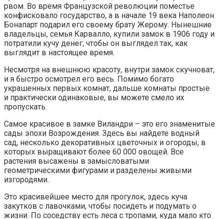
рвом. Во время Французской революции поместье
конфисковало государство, а в начале 19 века Наполеон
Бонапарт подарил его своему брату Жерому. Нынешние
владельцы, семья Карвалло, купили замок в 1906 году и
потратили кучу денег, чтобы он выглядел так, как
выглядит в настоящее время.
Несмотря на внешнюю красоту, внутри замок скучноват,
и я быстро осмотрел его весь. Помимо богато
украшенных первых комнат, дальше комнаты простые
и практически одинаковые, вы можете смело их
пропускать.
Самое красивое в замке Виландри – это его знаменитые
сады эпохи Возрождения. Здесь вы найдете водный
сад, несколько декоративных цветочных и огороды, в
которых выращивают более 60 000 овощей. Все
растения высажены в замысловатыми
геометрическими фигурами и разделены живыми
изгородями.
Это красивейшее место для прогулок, здесь куча
закутков с лавочками, чтобы посидеть и подумать о
жизни. По соседству есть леса с тропами, куда мало кто