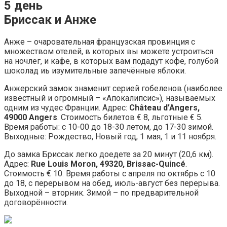
5 день
Бриссак и Анже
Анже – очаровательная французская провинция с
множеством отелей, в которых вы можете устроиться
на ночлег, и кафе, в которых вам подадут кофе, голубой
шоколад иь изумительные запечённые яблоки.
Анжерский замок знаменит серией гобеленов (наиболее
известный и огромный – «Апокалипсис»), называемых
одним из чудес Франции. Адрес:
Château d’Angers,
49000 Angers
. Стоимость билетов € 8, льготные € 5.
Время работы: с 10-00 до 18-30 летом, до 17-30 зимой.
Выходные: Рождество, Новый год, 1 мая, 1 и 11 ноября.
До замка Бриссак легко доедете за 20 минут (20,6 км).
Адрес:
Rue Louis Moron, 49320, Brissac-Quincé
.
Стоимость € 10. Время работы с апреля по октябрь с 10
до 18, с перерывом на обед, июль-август без перерыва.
Выходной – вторник. Зимой – по предварительной
договорённости.