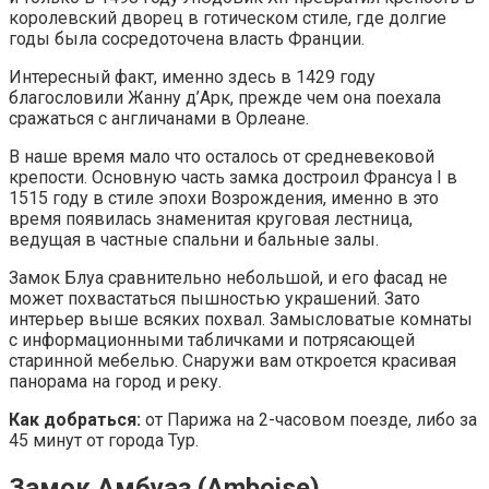
королевский дворец в готическом стиле, где долгие
годы была сосредоточена власть Франции.
Интересный факт, именно здесь в 1429 году
благословили Жанну д’Арк, прежде чем она поехала
сражаться с англичанами в Орлеане.
В наше время мало что осталось от средневековой
крепости. Основную часть замка достроил Франсуа I в
1515 году в стиле эпохи Возрождения, именно в это
время появилась знаменитая круговая лестница,
ведущая в частные спальни и бальные залы.
Замок Блуа сравнительно небольшой, и его фасад не
может похвастаться пышностью украшений. Зато
интерьер выше всяких похвал. Замысловатые комнаты
с информационными табличками и потрясающей
старинной мебелью. Снаружи вам откроется красивая
панорама на город и реку.
Как добраться:
от Парижа на 2-часовом поезде, либо за
45 минут от города Тур.
Замок Амбуаз (Amboise)