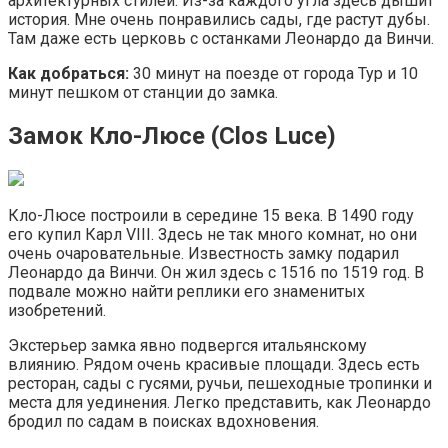
архитектурных стилей. Из-за каждого угла здесь дышит
история. Мне очень понравились сады, где растут дубы.
Там даже есть церковь с останками Леонардо да Винчи.
Как добраться:
30 минут на поезде от города Тур и 10
минут пешком от станции до замка.
Замок Кло-Люсе (Clos Luce)
Кло-Люсе построили в середине 15 века. В 1490 году
его купил Карл VIII. Здесь не так много комнат, но они
очень очаровательные. Известность замку подарил
Леонардо да Винчи. Он жил здесь с 1516 по 1519 год. В
подвале можно найти реплики его знаменитых
изобретений.
Экстерьер замка явно подвергся итальянскому
влиянию. Рядом очень красивые площади. Здесь есть
ресторан, сады с гусями, ручьи, пешеходные тропинки и
места для уединения. Легко представить, как Леонардо
бродил по садам в поисках вдохновения.