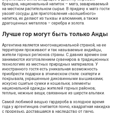
брендов, национальный напиток – матэ, завариваемый
на местном растительном сырье. В придачу к матэ гости
увозят сосуды для приготовления «волшебного»
напитка, их делают из тыквы и алюминия, а также
драгоценных металлов – серебра и золота.
Лучше гор могут быть только Анды
Аргентина является многонациональной страной, на ее
территории проживают и так называемые андийцы,
жители горных регионов страны. С давних времен они
занимаются изготовлением сувениров в традиционных
технологиях из местных природных материалов. У
иностранного гостя есть уникальная возможность
приобрести подарки в этническом стиле: скатерти и
покрывала, украшенные диковинными вышивками;
искусно сшитые сумки и кошельки; элементы
национальной одежды жителей горных районов;
теплые, нежные вещи, связанные из шерсти альпаки.
Самой любимой вещью гардероба в холодное время
года у аргентинцев считается пончо, квадратная накидка
с прорезью, доставшаяся в наследство от гаучо,