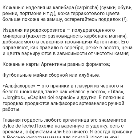
Кожаные изделия из капибара (carpincha) (сумки, обувь,
ремни, портмоне и т.д.), кожа терракотового цвета
больше похожа на замшу, остерегайтесь подделок (!);
Изделия из родокорозитов — полудрагоценного
минерала (кажется разновидность карбоната магния),
добываемого в северных провинциях Аргентины. Его
оправляют, как правило в серебро, реже в золото, цена
и цвета варьируются в зависимости от чистоты камня;
Кожаные карты Аргентины разных форматов;
Футбольные майки сборной или клубные.
«Альфахорес» — это пряники в глазури из черного и
белого шоколада, такие как «Blanco y negro», «Titas»,
«Jorgitos», «Capitan del espacio» и другие. В пляжных
городках продаются альфахорес артезаналес ручной
работы.
Главная гордость любого аргентинца это знаменитое
dylce de leche.Похоже на варенную сгущенку, есть с
орехами , с фруктами или без ничего. Я всегда привожу
в Россию килограммами для друзей. Идет на ура!