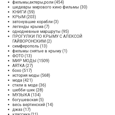
фильмы,актеры,роли (454)
шедевры мирового кино фильмы (30)
КНИГИ (59)
КРЫМ (203)
затонувшие корабли (3)
легенды крыма (7)
однодневные маршруты (95)
ПРОГУЛКИ ПО КРЫМУ C АЛЕКСОЙ
ГАЙВОРОНСКИМ (2)
симферополь (13)
фильмы снятые в крыму (1)
ФОТО (13)
МИР МОДЫ (1509)
ARTKA (27)
бохо (517)
история моды (568)
мода (421)
стили в моде (36)
шебби-шик (28)
МУЗЫКА (134)
богушевская (5)
весь вертинский (14)
джаз (17)
классика (21)