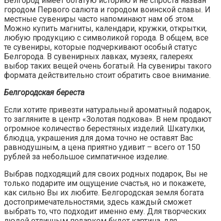
Белгород имеет богатую историю и не спроста назван
городом Первого салюта и городом воинской славы. И
местные сувениры часто напоминают нам об этом.
Можно купить магниты, календари, кружки, открытки,
любую продукцию с символикой города. В общем, все
те сувениры, которые подчеркивают особый статус
Белгорода. В сувенирных лавках, музеях, галереях
выбор таких вещей очень богатый. На сувениры такого
формата действительно стоит обратить свое внимание.
Белгородская береста
Если хотите привезти натуральный ароматный подарок,
то загляните в центр «Золотая подкова». В нем продают
огромное количество берестяных изделий. Шкатулки,
блюдца, украшения для дома точно не оставят Вас
равнодушным, а цена приятно удивит – всего от 150
рублей за небольшое симпатичное изделие.
Выбрав подходящий для своих родных подарок, Вы не
только подарите им ощущение счастья, но и покажете,
как сильно Вы их любите. Белгородская земля богата
достопримечательностями, здесь каждый сможет
выбрать то, что подходит именно ему. Для творческих
людей отличным подарком будет картина, для