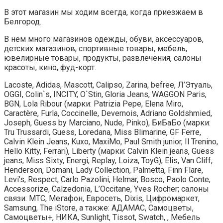
В этот магазин мы ходим всегда, когда приезжаем в
Белгород.
В нем много магазинов одежды, обуви, аксессуаров,
детских магазинов, спортивные товары, мебель,
ювелирные товары, продукты, развлечения, салоны
красоты, кино, фуд-корт.
Lacoste, Adidas, Mascott, Calipso, Zarina, befree, Л’Этуаль,
OGGI, Colin`s, INCITY, O`Stin, Gloria Jeans, WAGGON Paris,
BGN, Lola Ribour (марки: Patrizia Pepe, Elena Miro,
Caractère, Furla, Cocсinelle, Devernois, Adriano Goldshmied,
Joseph, Guess by Marciano, Nude, Pinko), БиБаБо (марки:
Tru Trussardi, Guess, Loredana, Miss Blimarine, GF Ferre,
Calvin Klein Jeans, Kuxo, MaxiMo, Paul Smith junior, Il Trenino,
Hello Kitty, Ferrari), Liberty (марки: Calvin Klein jeans, Guess
jeans, Miss Sixty, Energi, Replay, Loiza, ToyG), Elis, Van Cliff,
Henderson, Domani, Lady Collection, Palmetta, Finn Flare,
Levi’s, Respect, Carlo Pazolini, Helmar, Bosco, Paolo Conte,
Accessorize, Calzedonia, L’Ocсitane, Yves Rocher; салоны
связи: МТС, Мегафон, Евросеть, Dixis, Цифромаркет,
Samsung, Тhe iStore, а также: АДАМАС, Самоцветы,
Самоцветы+, НИКА, Sunlight, Tissot, Swatch, , Мебель