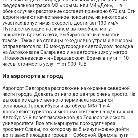
федеральной трассе М2 «Крым» или М4 «Дон», — в
обоих случаях расстояние составит примерно 670 км. Эти
дороги имеют качественное покрытие, на некоторых
участках допустимая скорость достигает 130 км/ч.
Путешествующие на личном автомобиле могут
сократить время в пути, выбирая платные участки
трассы. Также из столицы ежедневно утром и вечером
отправляются по 10 междугородних автобусов: посадка
на Автовокзале Саларьево и на автостанциях у метро
«Новоясеневская» и «Варшавская». Время в пути — 10
часов, стоимость услуг — от 900 RUB.
Из аэропорта в город
Аэропорт Белгорода расположен на окраине северной
части города. Доехать от него до центра очень просто. На
выходе из единственного терминала находится
остановка. Троллейбусы и автобусы №№ 1 и 4
доставляют туристов и местных жителей на ж/д вокзал.
Автобус № 8 везет пассажиров до Технологического
университета. Все эти маршруты проходят через
проспект Славы, по которому за 5 минут можно дойти
до главной площади города — Соборной. Время в пути —