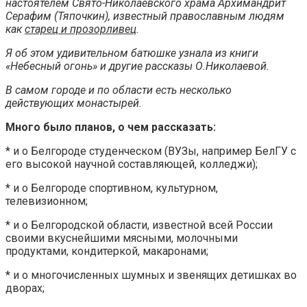
настоятелем Свято-Николаевского храма Архимандрит
Серафим (Тяпочкин), известный православным людям
как
старец и прозорливец
.
Я об этом удивительном батюшке узнала из книги
«Небесный огонь» и другие рассказы О.Николаевой.
В самом городе и по области есть несколько
действующих монастырей.
Много было планов, о чем рассказать:
* и о Белгороде студенческом (ВУЗы, например БелГУ с
его высокой научной составляющей, колледжи);
* и о Белгороде спортивном, культурном,
телевизионном;
* и о Белгородской области, известной всей России
своими вкуснейшими мясными, молочными
продуктами, кондитеркой, макаронами;
* и о многочисленных шумных и звенящих детишках во
дворах;