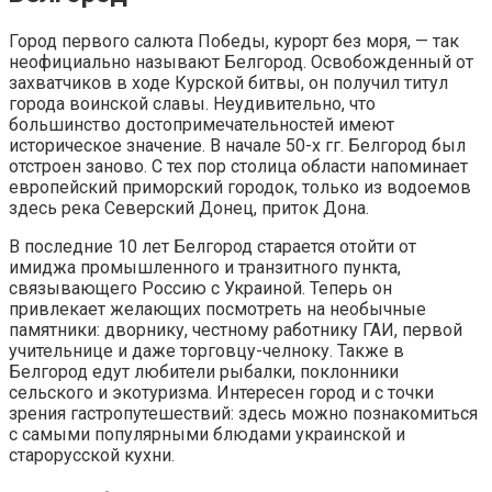
Город первого салюта Победы, курорт без моря, — так
неофициально называют Белгород. Освобожденный от
захватчиков в ходе Курской битвы, он получил титул
города воинской славы. Неудивительно, что
большинство достопримечательностей имеют
историческое значение. В начале 50-х гг. Белгород был
отстроен заново. С тех пор столица области напоминает
европейский приморский городок, только из водоемов
здесь река Северский Донец, приток Дона.
В последние 10 лет Белгород старается отойти от
имиджа промышленного и транзитного пункта,
связывающего Россию с Украиной. Теперь он
привлекает желающих посмотреть на необычные
памятники: дворнику, честному работнику ГАИ, первой
учительнице и даже торговцу-челноку. Также в
Белгород едут любители рыбалки, поклонники
сельского и экотуризма. Интересен город и с точки
зрения гастропутешествий: здесь можно познакомиться
с самыми популярными блюдами украинской и
старорусской кухни.