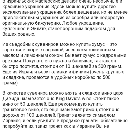
В израильских мастерских делают очень необычные и
красивые украшения. Здесь можно купить дорогие
эксклюзивные украшения, более дешевые, но не менее
привлекательны украшения из серебра или недорогую
оригинальную бижутерию. Любое украшение,
купленное в Эйлате, станет хорошим подарком для
Ваших родных.
Из съедобных сувениров можно купить хумус – это
гороховое пюре с паприкой, чесноком, оливковым
маслом и лимонным соком. Бывает хумус с кедровыми
орехами. Покупать его нужно в баночках, так как он
быстро портится, стоит он от 10 шекелей за 500 грамм.
Еще из Израиля везут оливки и финики (очень крупные
и сладкие, продаются в удобных коробках по 500
грамм).
В качестве сувенира можно взять и сладкое вино царя
Давида называется оно King David’s wine. Стоит такое
вино от 50 шекелей. Еще рекомендую купить
гранатовое вино, его еще называют римон, стоит оно
дороже от 100 шекелей. Гранат является символом
Израиля, и если увидите в продаже гранаты, обязательно
попробуйте их, таких гранат как в Израиле Вы не