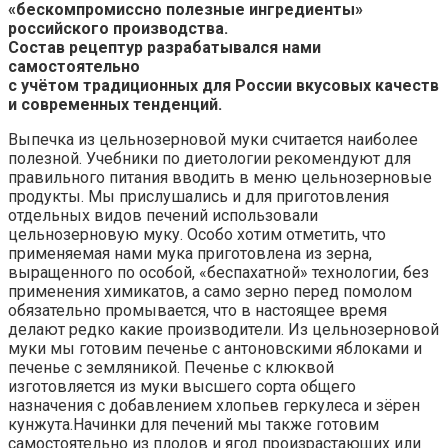
«бескомпромиссно полезные ингредиенты»
российского производства.
Состав рецептур разрабатывался нами
самостоятельно
с учётом традиционных для России вкусовых качеств
и современных тенденций.
Выпечка из цельнозерновой муки считается наиболее
полезной. Учебники по диетологии рекомендуют для
правильного питания вводить в меню цельнозерновые
продукты. Мы прислушались и для приготовления
отдельных видов печений использовали
цельнозерновую муку. Особо хотим отметить, что
применяемая нами мука приготовлена из зерна,
выращенного по особой, «беспахатной» технологии, без
применения химикатов, а само зерно перед помолом
обязательно промывается, что в настоящее время
делают редко какие производители. Из цельнозерновой
муки мы готовим печенье с антоновскими яблоками и
печенье с земляникой. Печенье с клюквой
изготовляется из муки высшего сорта общего
назначения с добавлением хлопьев геркулеса и зёрен
кунжута.Начинки для печений мы также готовим
самостоятельно из плодов и ягод произрастающих или