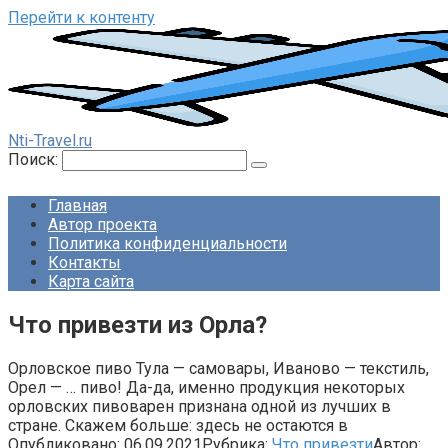
Перейти к контенту
Nti-Travel.ru
Поиск:
Главная
Автор проекта
Политика конфиденциальности
Контакты
Карта сайта
Что привезти из Орла?
Орловское пиво Тула — самовары, Иваново — текстиль,
Орел — … пиво! Да-да, именно продукция некоторых
орловских пивоварен признана одной из лучших в
стране. Скажем больше: здесь не остаются в
Опубликовано:
06.09.2021
Рубрика:
Что привезти
Автор: