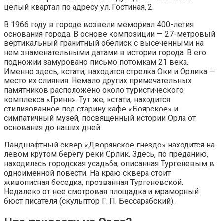
целый квартал по адресу ул. Гостиная, 2.
В 1966 году в городе возвели мемориал 400-летия
основания города. В основе композиции — 27-метровый
вертикальный гранитный обелиск с высеченными на
нем знаменательными датами в истории города. В его
подножии замуровано письмо потомкам 21 века.
Именно здесь, кстати, находится стрелка Оки и Орлика —
место их слияния. Немало других примечательных
памятников расположено около туристического
комплекса «Гринн». Тут же, кстати, находится
стилизованное под старину кафе «Боярское» и
симпатичный музей, посвященный истории Орла от
основания до наших дней.
Ландшафтный сквер «Дворянское гнездо» находится на
левом крутом берегу реки Орлик. Здесь, по преданию,
находилась городская усадьба, описанная Тургеневым в
одноименной повести. На краю сквера стоит
живописная беседка, прозванная Тургеневской.
Недалеко от нее смотровая площадка и мраморный
бюст писателя (скульптор Г. П. Бессарабский).