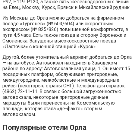
Р92, Р119, Р120, а также пять железнодорожных линий:
на Елец, Москву, Курск, Брянск и Михайловский рудник.
Из Москвы до Орла можно добраться на фирменном
поезде «Тургенев» (№ 603/604) или скоростным
экспрессом (№ 825/826) повышенной комфортности, в
пути 4,5 часа. Есть также поезда в сторону Воронежа и
Смоленска. Запущены высокоскоростные поезда
«Ласточка» с конечной станцией «Курск».
Другой, более утомительный вариант добраться до Орла
— на автобусе. Автовокзал находится в Заводском
районе по адресу: Автовокзальная улица, 1. Он имеет 15
посадочных платформ, обслуживает пригородные,
междугородние, межобластные и международные
рейсы (некоторые страны СНГ). Телефон для справок:
(4862) 72-11-11. В связи с большой загруженностью
автовокзала, некоторые пригородные дачные
маршруты были перенесены на Комсомольскую
площадь, которая стала «де-факто» вторым
автовокзалом.
Популярные отели Орла