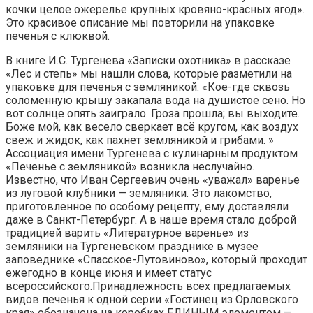
кочки целое ожерелье крупных кровяно-красных ягод».
Это красивое описание мы повторили на упаковке
печенья с клюквой.
В книге И.С. Тургенева «Записки охотника» в рассказе
«Лес и степь» мы нашли слова, которые разметили на
упаковке для печенья с земляникой: «Кое-где сквозь
соломенную крышу закапала вода на душистое сено. Но
вот солнце опять заиграло. Гроза прошла; вы выходите.
Боже мой, как весело сверкает всё кругом, как воздух
свеж и жидок, как пахнет земляникой и грибами. »
Ассоциация имени Тургенева с кулинарным продуктом
«Печенье с земляникой» возникла неслучайно.
Известно, что Иван Сергеевич очень «уважал» варенье
из луговой клубники — земляники. Это лакомство,
приготовленное по особому рецепту, ему доставляли
даже в Санкт-Петербург. А в наше время стало доброй
традицией варить «Литературное варенье» из
земляники на Тургеневском празднике в музее
заповеднике «Спасское-Лутовиново», который проходит
ежегодно в конце июня и имеет статус
всероссийского.Принадлежность всех предлагаемых
видов печенья к одной серии «Гостинец из Орловского
края» обозначена на коробках ЕДИНЫМ элементом —