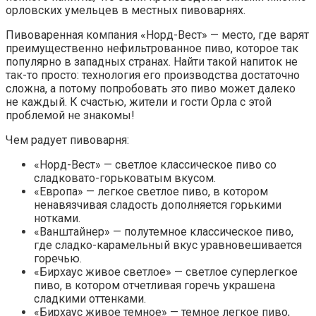
орловских умельцев в местных пивоварнях.
Пивоваренная компания «Норд-Вест» — место, где варят
преимущественно нефильтрованное пиво, которое так
популярно в западных странах. Найти такой напиток не
так-то просто: технология его производства достаточно
сложна, а потому попробовать это пиво может далеко
не каждый. К счастью, жители и гости Орла с этой
проблемой не знакомы!
Чем радует пивоварня:
«Норд-Вест» — светлое классическое пиво со
сладковато-горьковатым вкусом.
«Европа» — легкое светлое пиво, в котором
ненавязчивая сладость дополняется горькими
нотками.
«Ванштайнер» — полутемное классическое пиво,
где сладко-карамельный вкус уравновешивается
горечью.
«Бирхаус живое светлое» — светлое суперлегкое
пиво, в котором отчетливая горечь украшена
сладкими оттенками.
«Бирхаус живое темное» — темное легкое пиво,