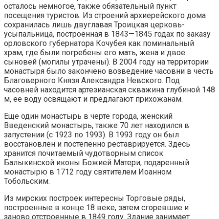
осталось немногое, также обязательный пункт
посещения туристов. Из строений архиерейского дома
сохранилась лишь двуглавая Троицкая церковь-
усыпальница, построенная в 1843—1845 годах по заказу
орловского губернатора Кочубея как поминальный
храм, где были погребены его мать, жена и двое
сыновей (могилы утрачены). В 2004 году на территории
монастыря было закончено возведение часовни в честь
Благоверного Князя Александра Невского. Под
часовней находится артезианская скважина глубиной 148
м, ее воду освящают и предлагают прихожанам.
Еще один монастырь в черте города, женский
Введенский монастырь, также 70 лет находился в
запустении (с 1923 по 1993). В 1993 году он был
восстановлен и постепенно реставрируется. Здесь
хранится почитаемый чудотворным список
Балыкинской иконы Божией Матери, подаренный
монастырю в 1712 году святителем Иоанном
Тобольским.
Из мирских построек интересны Торговые ряды,
построенные в конце 18 веке, затем сгоревшие и
заново отстроенные в 1849 году. Здание занимает