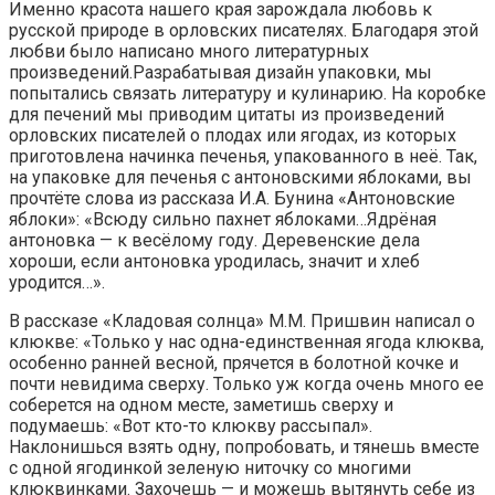
Именно красота нашего края зарождала любовь к
русской природе в орловских писателях. Благодаря этой
любви было написано много литературных
произведений.Разрабатывая дизайн упаковки, мы
попытались связать литературу и кулинарию. На коробке
для печений мы приводим цитаты из произведений
орловских писателей о плодах или ягодах, из которых
приготовлена начинка печенья, упакованного в неё. Так,
на упаковке для печенья с антоновскими яблоками, вы
прочтёте слова из рассказа И.А. Бунина «Антоновские
яблоки»: «Всюду сильно пахнет яблоками…Ядрёная
антоновка — к весёлому году. Деревенские дела
хороши, если антоновка уродилась, значит и хлеб
уродится…».
В рассказе «Кладовая солнца» М.М. Пришвин написал о
клюкве: «Только у нас одна-единственная ягода клюква,
особенно ранней весной, прячется в болотной кочке и
почти невидима сверху. Только уж когда очень много ее
соберется на одном месте, заметишь сверху и
подумаешь: «Вот кто-то клюкву рассыпал».
Наклонишься взять одну, попробовать, и тянешь вместе
с одной ягодинкой зеленую ниточку со многими
клюквинками. Захочешь — и можешь вытянуть себе из