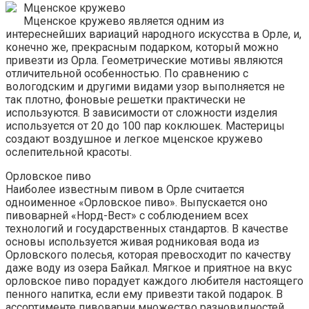
Мценское кружево
Мценское кружево является одним из
интереснейших вариаций народного искусства в Орле, и,
конечно же, прекрасным подарком, который можно
привезти из Орла. Геометрические мотивы являются
отличительной особенностью. По сравнению с
вологодским и другими видами узор выполняется не
так плотно, фоновые решетки практически не
используются. В зависимости от сложности изделия
используется от 20 до 100 пар коклюшек. Мастерицы
создают воздушное и легкое мценское кружево
ослепительной красоты.
Орловское пиво
Наиболее известным пивом в Орле считается
одноименное «Орловское пиво». Выпускается оно
пивоварней «Норд-Вест» с соблюдением всех
технологий и государственных стандартов. В качестве
основы используется живая родниковая вода из
Орловского полесья, которая превосходит по качеству
даже воду из озера Байкал. Мягкое и приятное на вкус
орловское пиво порадует каждого любителя настоящего
пенного напитка, если ему привезти такой подарок. В
ассортименте пивоварни множество разновидностей