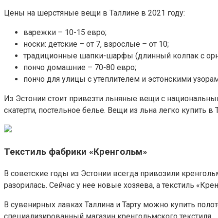
Цены на шерстяные вещи в Таллине в 2021 году:
варежки – 10-15 евро;
носки: детские – от 7, взрослые – от 10;
традиционные шапки-шарфы (длинный колпак с орна
пончо домашние – 70-80 евро;
пончо для улицы с утеплителем и эстонскими узорами
Из Эстонии стоит привезти льняные вещи с национальным
скатерти, постельное белье. Вещи из льна легко купить в 
Текстиль фабрики «Кренгольм»
В советские годы из Эстонии всегда привозили кренголь
разорилась. Сейчас у нее новые хозяева, а текстиль «Кр
В сувенирных лавках Таллина и Тарту можно купить полоте
специализированный магазин кренгольмского текстиля.