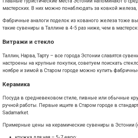
Главные туристические места Эстонии напоминают о сред
мастерских. В них можно понаблюдать за ковкой железа,
Фабричные аналоги поделок из кованого железа тоже выгл
такие сувениры в Таллине в 4-5 раз ниже, чем в мастерск
Витражи и стекло
Таллин, Нарва, Тарту – все города Эстонии славятся суве
настроены на крупные покупки, советуем поискать стекл
ноябре и зимой в Старом городе можно купить фабричные 
Керамика
Посуда в средневековом стиле, пивные или обычные круж
ручной работы. Первые ищите в Старом городе в стандар
Sadamarket.
Примерные цены на керамические сувениры в Эстонии (су
кружка для чая – 5-7 евро;