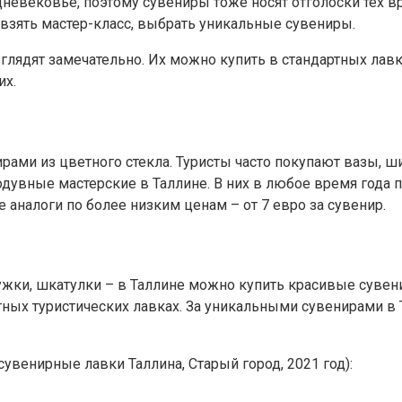
невековье, поэтому сувениры тоже носят отголоски тех в
 взять мастер-класс, выбрать уникальные сувениры.
ядят замечательно. Их можно купить в стандартных лавках
их.
нирами из цветного стекла. Туристы часто покупают вазы, 
одувные мастерские в Таллине. В них в любое время года
аналоги по более низким ценам – от 7 евро за сувенир.
ки, шкатулки – в Таллине можно купить красивые сувенир
тных туристических лавках. За уникальными сувенирами в
венирные лавки Таллина, Старый город, 2021 год):