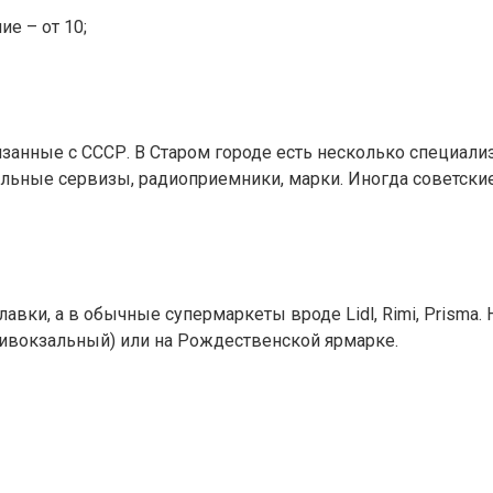
ие – от 10;
язанные с СССР. В Старом городе есть несколько специал
тальные сервизы, радиоприемники, марки. Иногда советски
авки, а в обычные супермаркеты вроде Lidl, Rimi, Prisma
ривокзальный) или на Рождественской ярмарке.