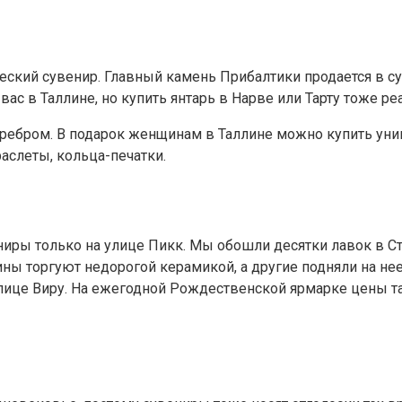
ический сувенир. Главный камень Прибалтики продается в 
 в Таллине, но купить янтарь в Нарве или Тарту тоже реа
еребром. В подарок женщинам в Таллине можно купить уни
аслеты, кольца-печатки.
ениры только на улице Пикк. Мы обошли десятки лавок в С
ины торгуют недорогой керамикой, а другие подняли на не
лице Виру. На ежегодной Рождественской ярмарке цены так