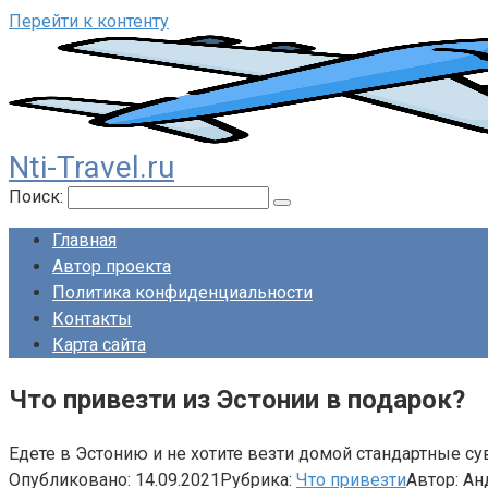
Перейти к контенту
Nti-Travel.ru
Поиск:
Главная
Автор проекта
Политика конфиденциальности
Контакты
Карта сайта
Что привезти из Эстонии в подарок?
Едете в Эстонию и не хотите везти домой стандартные су
Опубликовано:
14.09.2021
Рубрика:
Что привезти
Автор:
Ан