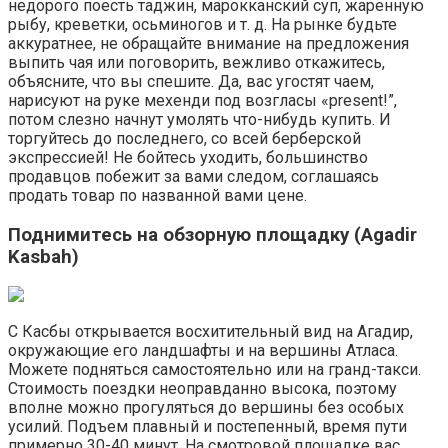
недорого поесть таджин, марокканский суп, жаренную
рыбу, креветки, осьминогов и т. д. На рынке будьте
аккуратнее, не обращайте внимание на предложения
выпить чая или поговорить, вежливо откажитесь,
объясните, что вы спешите. Да, вас угостят чаем,
нарисуют на руке мехенди под возгласы «present!”,
потом слезно начнут умолять что-нибудь купить. И
торгуйтесь до последнего, со всей берберской
экспрессией! Не бойтесь уходить, большинство
продавцов побежит за вами следом, соглашаясь
продать товар по названной вами цене.
Поднимитесь на обзорную площадку (Agadir
Kasbah)
С Касбы открывается восхитительный вид на Агадир,
окружающие его ландшафты и на вершины Атласа.
Можете подняться самостоятельно или на гранд-такси.
Стоимость поездки неоправданно высока, поэтому
вполне можно прогуляться до вершины без особых
усилий. Подъем плавный и постепенный, время пути
примерно 30-40 минут. На смотровой площадке вас