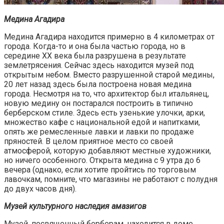
Медина Агадира
Медина Агадира находится примерно в 4 километрах от
города. Когда-то и она была частью города, но в
середине ХХ века была разрушена в результате
землетрясения. Сейчас здесь находится музей под
открытым небом. Вместо разрушенной старой медины,
20 лет назад здесь была построена новая медина
города. Несмотря на то, что архитектор был итальянец,
новую медину он постарался построить в типично
берберском стиле. Здесь есть узенькие улочки, арки,
множество кафе с национальной едой и напитками,
опять же ремесленные лавки и лавки по продаже
пряностей. В целом приятное место со своей
атмосферой, которую добавляют местные художники,
но ничего особенного. Открыта медина с 9 утра до 6
вечера (однако, если хотите пройтись по торговым
лавочкам, помните, что магазины не работают с полудня
до двух часов дня).
Музей культурного наследия амазигов
Музей, посвященный берберам, находится в доме