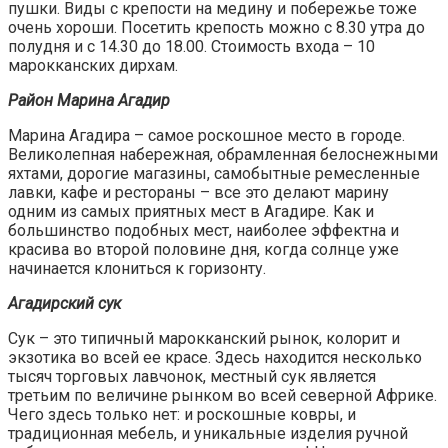
пушки. Виды с крепости на медину и побережье тоже
очень хороши. Посетить крепость можно с 8.30 утра до
полудня и с 14.30 до 18.00. Стоимость входа – 10
марокканских дирхам.
Район Марина Агадир
Марина Агадира – самое роскошное место в городе.
Великолепная набережная, обрамленная белоснежными
яхтами, дорогие магазины, самобытные ремесленные
лавки, кафе и рестораны – все это делают марину
одним из самых приятных мест в Агадире. Как и
большинство подобных мест, наиболее эффектна и
красива во второй половине дня, когда солнце уже
начинается клониться к горизонту.
Агадирский сук
Сук – это типичный марокканский рынок, колорит и
экзотика во всей ее красе. Здесь находится несколько
тысяч торговых лавчонок, местный сук является
третьим по величине рынком во всей северной Африке.
Чего здесь только нет: и роскошные ковры, и
традиционная мебель, и уникальные изделия ручной