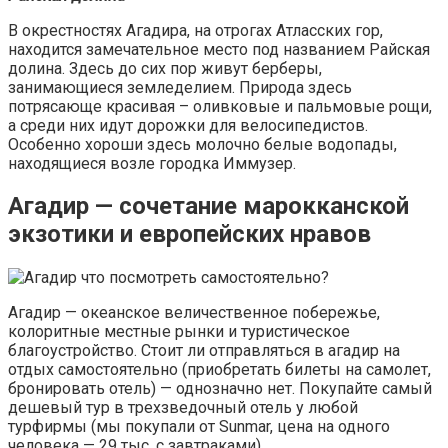
В окрестностях Агадира, на отрогах Атласских гор,
находится замечательное место под названием Райская
долина. Здесь до сих пор живут берберы,
занимающиеся земледелием. Природа здесь
потрясающе красивая – оливковые и пальмовые рощи,
а среди них идут дорожки для велосипедистов.
Особенно хороши здесь молочно белые водопады,
находящиеся возле городка Иммузер.
Агадир — сочетание марокканской
экзотики и европейских нравов
Агадир — океанское величественное побережье,
колоритные местные рынки и туристическое
благоустройство. Стоит ли отправляться в агадир на
отдых самостоятельно (приобретать билеты на самолет,
бронировать отель) — однозначно нет. Покупайте самый
дешевый тур в трехзведочный отель у любой
турфирмы (мы покупали от Sunmar, цена на одного
человека — 29 тыс. с завтраками).