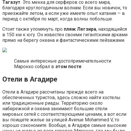
Тагазут
. Это мекка для серферов со всего мира,
благодаря круглогодичным волнам. Если вы новичок, то
приезжайте летом, а если уже имеете опыт катания — в
период с октября по март, когда волны побольше.
Стоит также упомянуть про
пляж Легзира
, находящийся
в 150 км к югу. Он известен своими гигантскими арками
прямо на берегу океана и фантастическими пейзажами.
Самые интересные достопримечательности
Марокко собрал в
этом посте
Отели в Агадире
Отели в Агадире рассчитаны прежде всего на
обеспеченных туристов, здесь сложно найти хостелы
или традиционные риады. Территорию около
набережной и океана занимают большие отели
мировых сетей с соответствующими ценами, а вот если
вы поищете жилье за улицей Avenue Mohammed V, то
хорошо сэкономите. Вообще, в Агадире самые высокие
цены на жилье из всех городов Марокко, где мы были.