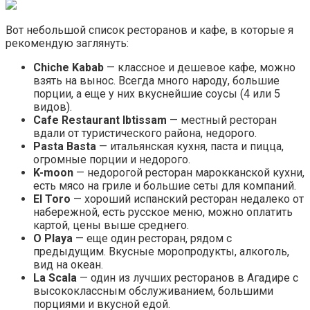
Вот небольшой список ресторанов и кафе, в которые я
рекомендую заглянуть:
Chiche Kabab
— классное и дешевое кафе, можно
взять на вынос. Всегда много народу, большие
порции, а еще у них вкуснейшие соусы (4 или 5
видов).
Cafe Restaurant Ibtissam
— местный ресторан
вдали от туристического района, недорого.
Pasta Basta
— итальянская кухня, паста и пицца,
огромные порции и недорого.
K-moon
— недорогой ресторан марокканской кухни,
есть мясо на гриле и большие сеты для компаний.
El Toro
— хороший испанский ресторан недалеко от
набережной, есть русское меню, можно оплатить
картой, цены выше среднего.
O Playa
— еще один ресторан, рядом с
предыдущим. Вкусные моропродукты, алкоголь,
вид на океан.
La Scala
— один из лучших ресторанов в Агадире с
высококлассным обслуживанием, большими
порциями и вкусной едой.