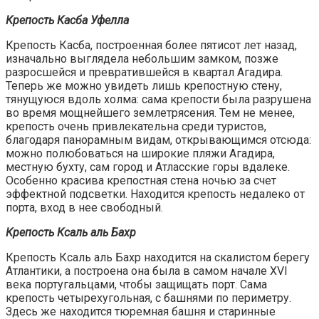
Крепость Касба Уфелла
Крепость Касба, построенная более пятисот лет назад,
изначально выглядела небольшим замком, позже
разросшейся и превратившейся в квартал Агадира.
Теперь же можно увидеть лишь крепостную стену,
тянущуюся вдоль холма: сама крепости была разрушена
во время мощнейшего землетрясения. Тем не менее,
крепость очень привлекательна среди туристов,
благодаря панорамным видам, открывающимся отсюда:
можно полюбоваться на широкие пляжи Агадира,
местную бухту, сам город и Атласские горы вдалеке.
Особенно красива крепостная стена ночью за счет
эффектной подсветки. Находится крепость недалеко от
порта, вход в нее свободный.
Крепость Ксаль аль Бахр
Крепость Ксаль аль Бахр находится на скалистом берегу
Атлантики, а построена она была в самом начале XVI
века португальцами, чтобы защищать порт. Сама
крепость четырехугольная, с башнями по периметру.
Здесь же находится тюремная башня и старинные