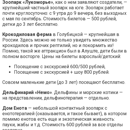
Зоопарк «Лукоморье»
, как о нем заявляют создатели, —
крупнейший частный зоопарк на юге. Зоопарк работает
почти круглосуточно: с 9 утра до 9 вечера, без выходных
с мая по сентябрь. Стоимость билетов — 500 рублей,
детки до 3 лет бесплатно.
Крокодиловая ферма
в Голубицкой — крупнейшая в
России. Здесь можно не только увидеть множество
крокодилов и прочих рептилий, но и покормить их!
Помню, такой же аттракцион был в Алуште, дети были в
полном восторге. Цены на билеты взрослый/детский:
Посещение с экскурсией 600/500 рублей,
Посещение с экскурсией + шоу 800 рублей.
Совсем маленькие дети (до 3 лет) посещают бесплатно.
Дельфинарий «Немо»
. Дельфины и морские котики —
на представлении, дельфинотерапия — отдельно.
Дом Енота
— небольшой контактный зоопарк с
енототерапией (оказывается, и такое бывает), в котором
помимо енотов есть еще и экзотическая живность:
пауки, жабы и т.д. Стоимость 600 рублей за все отделы