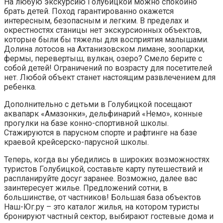
На любую экскурсию Голубицкой можно спокойно
брать детей. Поход гарантированно окажется
интересным, безопасным и легким. В пределах и
окрестностях станицы нет экскурсионных объектов,
которые были бы тяжелы для восприятия малышами.
Долина лотосов на Ахтанизовском лимане, зоопарки,
фермы, перевертыш, вулкан, озеро? Смело берите с
собой детей! Ограничений по возрасту для посетителей
нет. Любой объект станет настоящим развлечением для
ребенка.
Дополнительно с детьми в Голубицкой посещают
аквапарк «Амазонки», дельфинарий «Немо», конные
прогулки на базе конно-спортивной школы.
Стажируются в парусном спорте и рафтинге на базе
краевой крейсерско-парусной школы.
Теперь, когда вы убедились в широких возможностях
туристов Голубицкой, составьте карту путешествий и
распланируйте досуг заранее. Возможно, далее вас
заинтересует жилье. Предложений сотни, в
большинстве, от частников! Большая база объектов
Наш-Юг.ру – это каталог жилья, на котором туристы
бронируют частный сектор, выбирают гостевые дома и