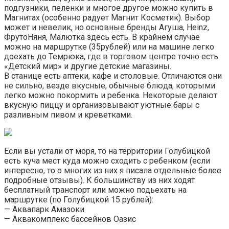
подгузники, пеленки и многое другое можно купить в
Магнитах (особенно радует Магнит Косметик). Выбор
может и невелик, но основные бренды Агуша, Heinz,
ФрутоНяня, Малютка здесь есть. В крайнем случае
можно на маршрутке (35рублей) или на машине легко
доехать до Темрюка, где в торговом центре точно есть
«Детский мир» и другие детские магазины.
В станице есть аптеки, кафе и столовые. Отличаются они
не сильно, везде вкусные, обычные блюда, которыми
легко можно покормить и ребенка. Некоторые делают
вкусную пиццу и организовывают уютные бары с
разливным пивом и креветками.
Если вы устали от моря, то на территории Голубицкой
есть куча мест куда можно сходить с ребенком (если
интересно, то о многих из них я писала отдельные более
подробные отзывы). К большинству из них ходят
бесплатный транспорт или можно подьехать на
маршрутке (по Голубицкой 15 рублей):
— Аквапарк Амазоки
— Аквакомплекс бассейнов Оазис