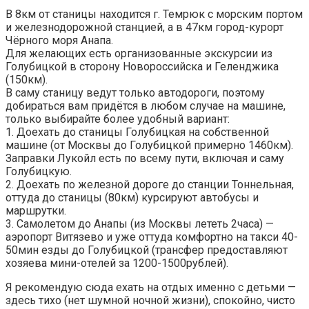
В 8км от станицы находится г. Темрюк с морским портом
и железнодорожной станцией, а в 47км город-курорт
Чёрного моря Анапа.
Для желающих есть организованные экскурсии из
Голубицкой в сторону Новороссийска и Геленджика
(150км).
В саму станицу ведут только автодороги, поэтому
добираться вам придётся в любом случае на машине,
только выбирайте более удобный вариант:
1. Доехать до станицы Голубицкая на собственной
машине (от Москвы до Голубицкой примерно 1460км).
Заправки Лукойл есть по всему пути, включая и саму
Голубицкую.
2. Доехать по железной дороге до станции Тоннельная,
оттуда до станицы (80км) курсируют автобусы и
маршрутки.
3. Самолетом до Анапы (из Москвы лететь 2часа) —
аэропорт Витязево и уже оттуда комфортно на такси 40-
50мин езды до Голубицкой (трансфер предоставляют
хозяева мини-отелей за 1200-1500рублей).
Я рекомендую сюда ехать на отдых именно с детьми —
здесь тихо (нет шумной ночной жизни), спокойно, чисто