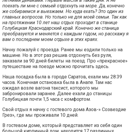
летними деньками. Первые мысли в такие дни. А не
поехать ли мне с семьей отдохнуть на море. Да, конечно
же собираемся и выезжаем. Но куда ехать? Это один из
главных вопросов. Но только не для моей семьи. Так как
на протяжении 10 лет наш отдых проходит в станице
Голубицкая Краснодарский край. Конечно же станица
преобразуется и меняется с каждым годом, но расскажу я
вам о последнем моем отдыхе в этих краях.
Начну пожалуй с проезда. Ранее мы ездили только на
машине. Но в этот раз решив отдохнуть без руля,
заказали за 90 дней билеты на поезд. Про «прекрасное»
путешествие на поезде можно прочитать здесь.
Наша посадка была в городе Саратов, ехали мы 28:39
часов. Конечная остановка была в Анапе. Там нас
ожидал возле вагона таксист, которого мы
забронировали заранее. Далее ехали до станицы
Голубицкая почти 1,5 часа с комфортом.
Свой отдых я начну с гостевого дома Азов-» Созвездие
Грез», где мы проживали 10 дней.
В гостевом доме, который представляет из себя один
большой кирпичный дом, находится 17 различных