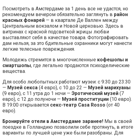
Посмотреть в Амстердаме за 1 день все не удастся, но
рекомендуем вечером обязательно заглянуть в
район
красных фонарей
— в квартале Де Валлен между
Центральным вокзалом и Новой церковью. Здесь в
витринах с красной подсветкой жрицы любви
выставляют себя в качестве товара. Фотографировать
дам нельзя, за это бдительные охранники могут нанести
легкие телесные повреждения.
Молодежь стремится в многочисленные
кофешопы и
смартшопы
, где легально продаются психоделические
вещества.
Для особо любопытных работают музеи: c 9:30 до 23:30
—
Музей секса
(4 евро), с 10 до 22 —
Музей марихуаны
(9 евро), с 11 утра до 1 ночи —
Эротический музей
(7
евро), с 12 до полуночи —
Музей проституции
(10 евро).
В 19:00 открывается
секс-театр Casa Rosso
(от 40
евро).
Бронируйте отели в Амстердаме заранее!
Мы в своей
поездке в Голландию позволили себе протянуть, в итоге
варианты по лучшей цене уже были разобраны. Для