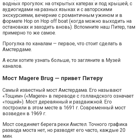
водных прогулок: на открытых катерах и под крышей, с
аудиогидами на разных языках и с авторскими
экскурсиями, вечерние с романтичным ужином и в
формате Hop on Hop off boat (когда можно выходить на
остановках и заходить вновь). Вспомните наш Питер, там
примерно то же самое.
Прогулка по каналам — первое, что стоит сделать в
Амстердаме.
А если хотите узнать больше, то загляните в Музей
каналов.
Мост Magere Brug — привет Питеру
Самый известный мост Амстердама. Его называют
«Тощим» («Magere» в переводе с голландского означает
«тощий»). Мост деревянный и раздвижной. Его
построили в этом месте в 1691 г. Современный мост
возведен в 1969 г.
Мост соединяет берега реки Амстел. Точного графика
развода моста нет, но разводят его часто, каждые 20
мин.