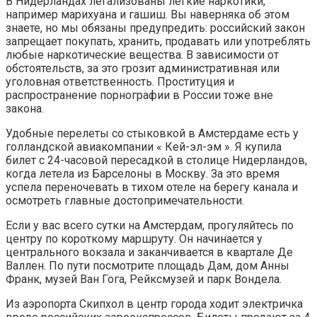
В Нидерландах легализованы легкие наркотики,
например марихуана и гашиш. Вы наверняка об этом
знаете, но мы обязаны предупредить: российский закон
запрещает покупать, хранить, продавать или употреблять
любые наркотические вещества. В зависимости от
обстоятельств, за это грозит административная или
уголовная ответственность. Проституция и
распространение порнографии в России тоже вне
закона.
Удобные перелеты со стыковкой в Амстердаме есть у
голландской авиакомпании « Кей-эл-эм ». Я купила
билет с 24-часовой пересадкой в столице Нидерландов,
когда летела из Барселоны в Москву. За это время
успела переночевать в тихом отеле на берегу канала и
осмотреть главные достопримечательности.
Если у вас всего сутки на Амстердам, прогуляйтесь по
центру по короткому маршруту. Он начинается у
центрального вокзала и заканчивается в квартале Де
Валлен. По пути посмотрите площадь Дам, дом Анны
Франк, музей Ван Гога, Рейксмузей и парк Вондела.
Из аэропорта Скипхол в центр города ходит электричка