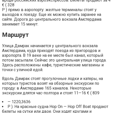
вроде российских аэроэкспрессов. Билеты продают за 4
€ ( 328
Р ) прямо в аэропорту: желтые терминалы стоят у
выходов к поезду. Еще их можно купить заранее на
сайте. Дорога до центрального вокзала Амстердама
занимает 15 минут.
Маршрут
Улица Дамрак начинается у центрального вокзала
Амстердама, куда приходят поезда из пригородов и
аэропорта. В 19 веке на ее месте был канал, который
потом засыпали. Сейчас это центральная улица города.
Здесь расположены кафе, туристические магазины и
точки с уличной едой.
Вдоль Дамрак стоят прогулочные лодки и катеры, на
которых туристов возят на обзорные экскурсии по
городу: в Амстердаме 165 каналов. Некоторые
экскурсии длятся час-полтора и стоят 11—16 € ( 839
— 1220,3636
Р ). На красные судна Hop On — Hop Off Boat продают
билеты на сутки или двое. Они ходят кругами и