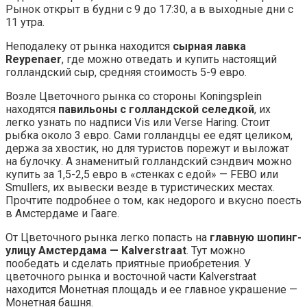
Рынок открыт в будни с 9 до 17:30, а в выходные дни с
11 утра.
Неподалеку от рынка находится
сырная лавка
Reypenaer
, где можно отведать и купить настоящий
голландский сыр, средняя стоимость 5-9 евро.
Возле Цветочного рынка со стороны Koningsplein
находятся
павильоны с голландской селедкой
, их
легко узнать по надписи Vis или Verse Haring. Стоит
рыбка около 3 евро. Сами голландцы ее едят целиком,
держа за хвостик, но для туристов порежут и выложат
на булочку. А знаменитый голландский сэндвич можно
купить за 1,5-2,5 евро в «стенках с едой» — FEBO или
Smullers, их вывески везде в туристических местах.
Прочтите подробнее о том, как недорого и вкусно поесть
в Амстердаме и Гааге.
От Цветочного рынка легко попасть на
главную шопинг-
улицу Амстердама — Kalverstraat
. Тут можно
пообедать и сделать приятные приобретения. У
цветочного рынка и восточной части Kalverstraat
находится Монетная площадь и ее главное украшение —
Монетная башня.