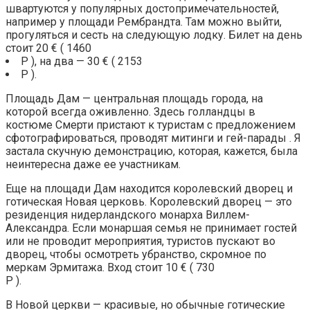
швартуются у популярных достопримечательностей,
например у площади Рембрандта. Там можно выйти,
прогуляться и сесть на следующую лодку. Билет на день
стоит 20 € ( 1460
Р ), на два — 30 € ( 2153
Р ).
Площадь Дам — центральная площадь города, на
которой всегда оживленно. Здесь голландцы в
костюме Смерти пристают к туристам с предложением
сфотографироваться, проводят митинги и гей-парады . Я
застала скучную демонстрацию, которая, кажется, была
неинтересна даже ее участникам.
Еще на площади Дам находится королевский дворец и
готическая Новая церковь. Королевский дворец — это
резиденция нидерландского монарха Виллем-
Александра. Если монаршая семья не принимает гостей
или не проводит мероприятия, туристов пускают во
дворец, чтобы осмотреть убранство, скромное по
меркам Эрмитажа. Вход стоит 10 € ( 730
Р ).
В Новой церкви — красивые, но обычные готические