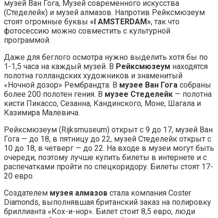
музей Ван Гога, Музей современного искусства
(Стеделейк) и музей алмазов. Напротив Рейксмюзеум
стоят огромные буквы
«I AMSTERDAM»
, так что
фотосессию можно совместить с культурной
программой.
Даже для беглого осмотра нужно выделить хотя бы по
1-1,5 часа на каждый музей. В
Рейксмюзеум
находятся
полотна голландских художников и знаменитый
«Ночной дозор» Рембрандта. В
музее Ван Гога
собраны
более 200 полотен гения. В
музее Стеделейк
— полотна
кисти Пикассо, Сезанна, Кандинского, Моне, Шагала и
Казимира Малевича.
Рейксмюзеум (Rijksmuseum) открыт с 9 до 17, музей Ван
Гога — до 18, в пятницу до 22, музей Стеделейк открыт с
10 до 18, в четверг — до 22. На входе в музеи могут быть
очереди, поэтому лучше купить билеты в интернете и с
распечатками пройти по спецкоридору. Билеты стоят 17-
20 евро.
Создателем
музея алмазов
стала компания Coster
Diamonds, выполнявшая британский заказ на полировку
бриллианта «Кох-и-нор». Билет стоит 8,5 евро, люди