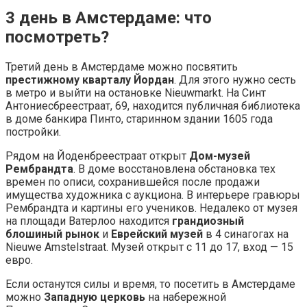
3 день в Амстердаме: что
посмотреть?
Третий день в Амстердаме можно посвятить
престижному кварталу Йордан
. Для этого нужно сесть
в метро и выйти на остановке Nieuwmarkt. На Синт
Антониесбреестраат, 69, находится публичная библиотека
в доме банкира Пинто, старинном здании 1605 года
постройки.
Рядом на Йоденбреестраат открыт
Дом-музей
Рембрандта
. В доме восстановлена обстановка тех
времен по описи, сохранившейся после продажи
имущества художника с аукциона. В интерьере гравюры
Рембрандта и картины его учеников. Недалеко от музея
на площади Ватерлоо находится
грандиозный
блошиный рынок
и
Еврейский музей
в 4 синагогах на
Nieuwe Amstelstraat. Музей открыт с 11 до 17, вход — 15
евро.
Если останутся силы и время, то посетить в Амстердаме
можно
Западную церковь
на набережной