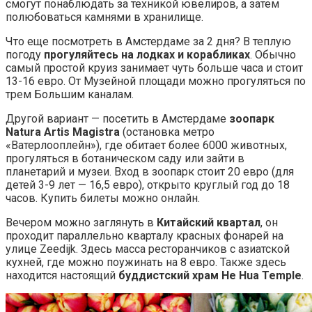
смогут понаблюдать за техникой ювелиров, а затем
полюбоваться камнями в хранилище.
Что еще посмотреть в Амстердаме за 2 дня? В теплую
погоду
прогуляйтесь на лодках и корабликах
. Обычно
самый простой круиз занимает чуть больше часа и стоит
13-16 евро. От Музейной площади можно прогуляться по
трем Большим каналам.
Другой вариант — посетить в Амстердаме
зоопарк
Natura Artis Magistra
(остановка метро
«Ватерлооплейн»), где обитает более 6000 животных,
прогуляться в ботаническом саду или зайти в
планетарий и музеи. Вход в зоопарк стоит 20 евро (для
детей 3-9 лет — 16,5 евро), открыто круглый год до 18
часов. Купить билеты можно онлайн.
Вечером можно заглянуть в
Китайский квартал
, он
проходит параллельно кварталу красных фонарей на
улице Zeedijk. Здесь масса ресторанчиков с азиатской
кухней, где можно поужинать на 8 евро. Также здесь
находится настоящий
буддистский храм He Hua Temple
.