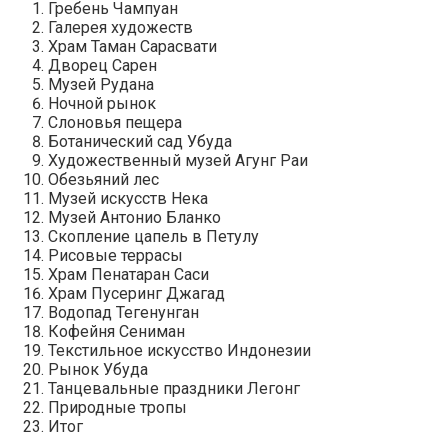
Гребень Чампуан
Галерея художеств
Храм Таман Сарасвати
Дворец Сарен
Музей Рудана
Ночной рынок
Слоновья пещера
Ботанический сад Убуда
Художественный музей Агунг Раи
Обезьяний лес
Музей искусств Нека
Музей Антонио Бланко
Скопление цапель в Петулу
Рисовые террасы
Храм Пенатаран Саси
Храм Пусеринг Джагад
Водопад Тегенунган
Кофейня Сениман
Текстильное искусство Индонезии
Рынок Убуда
Танцевальные праздники Легонг
Природные тропы
Итог