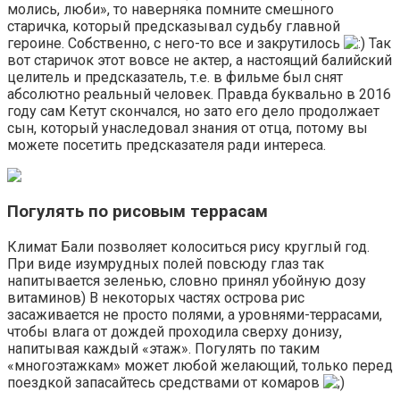
молись, люби», то наверняка помните смешного
старичка, который предсказывал судьбу главной
героине. Собственно, с него-то все и закрутилось
Так
вот старичок этот вовсе не актер, а настоящий балийский
целитель и предсказатель, т.е. в фильме был снят
абсолютно реальный человек. Правда буквально в 2016
году сам Кетут скончался, но зато его дело продолжает
сын, который унаследовал знания от отца, потому вы
можете посетить предсказателя ради интереса.
Погулять по рисовым террасам
Климат Бали позволяет колоситься рису круглый год.
При виде изумрудных полей повсюду глаз так
напитывается зеленью, словно принял убойную дозу
витаминов) В некоторых частях острова рис
засаживается не просто полями, а уровнями-террасами,
чтобы влага от дождей проходила сверху донизу,
напитывая каждый «этаж». Погулять по таким
«многоэтажкам» может любой желающий, только перед
поездкой запасайтесь средствами от комаров