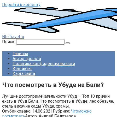
Перейти к контенту
Nti-Travel.ru
Поиск:
Главная
Автор проекта
Политика конфиденциальности
Контакты
Карта сайта
Что посмотреть в Убуде на Бали?
Лучшие достопримечательности Убуд — Топ 10 причин
ехать в Убуд Бали. Что посмотреть в Убуде: лес обезьян,
отель висячие сады Убуда, храмы.
Опубликовано:
14.08.2021
Рубрика:
Чтоможно
посмотреть
Автор:
Андрей Белозеров