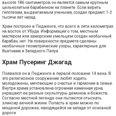
высоте 186 сантиметров он является самым крупным
цельнолитым барабанном на планете. Если верить
гипотезам, выдвигаемым учеными, создан предмет 1-2
тысячи лет назад.
Храм построен в Педженге, что всего в пяти километрах
на восток от Убуда. Информации о том, местным
мастером или заморским умельцем создан необычный
барабан, нет. На поверхности предмета сделаны
необычные геометрические узоры, характерные для
Вьетнама и Западного Папуа.
Храм Пусеринг Джагад
Появился он в Педженге в первой половине 14 века. В
это религиозное сооружение любят ходить
молодожены, мечтающие о счастье и гармонии в семье.
Внутри храма установлена огромная каменная урна,
украшают ее резные скульптуры демонов и божеств.
Согласно местной легенде они пытаются отыскать
эликсир вечной жизни. Попасть в храм можно по
мощеной дорожке, находящейся на западе от основной
дороги.