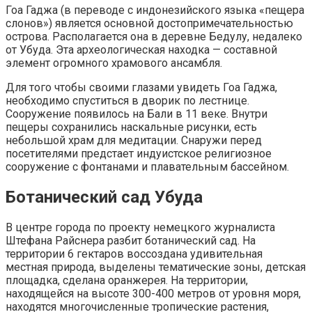
Гоа Гаджа (в переводе с индонезийского языка «пещера
слонов») является основной достопримечательностью
острова. Располагается она в деревне Бедулу, недалеко
от Убуда. Эта археологическая находка — составной
элемент огромного храмового ансамбля.
Для того чтобы своими глазами увидеть Гоа Гаджа,
необходимо спуститься в дворик по лестнице.
Сооружение появилось на Бали в 11 веке. Внутри
пещеры сохранились наскальные рисунки, есть
небольшой храм для медитации. Снаружи перед
посетителями предстает индуистское религиозное
сооружение с фонтанами и плавательным бассейном.
Ботанический сад Убуда
В центре города по проекту немецкого журналиста
Штефана Райснера разбит ботанический сад. На
территории 6 гектаров воссоздана удивительная
местная природа, выделены тематические зоны, детская
площадка, сделана оранжерея. На территории,
находящейся на высоте 300-400 метров от уровня моря,
находятся многочисленные тропические растения,