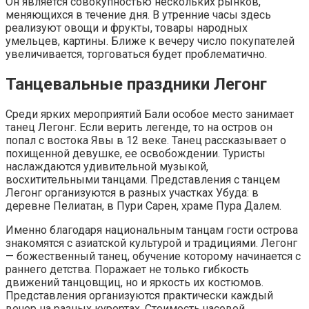
Он является совокупностью нескольких рынков,
меняющихся в течение дня. В утренние часы здесь
реализуют овощи и фрукты, товары народных
умельцев, картины. Ближе к вечеру число покупателей
увеличивается, торговаться будет проблематично.
Танцевальные праздники Легонг
Среди ярких мероприятий Бали особое место занимает
танец Легонг. Если верить легенде, то на остров он
попал с востока Явы в 12 веке. Танец рассказывает о
похищенной девушке, ее освобождении. Туристы
наслаждаются удивительной музыкой,
восхитительными танцами. Представления с танцем
Легонг организуются в разных участках Убуда: в
деревне Пелиатан, в Пури Сарен, храме Пура Далем.
Именно благодаря национальным танцам гости острова
знакомятся с азиатской культурой и традициями. Легонг
— божественный танец, обучение которому начинается с
раннего детства. Поражает не только гибкость
движений танцовщиц, но и яркость их костюмов.
Представления организуются практически каждый
вечер на разных курортах. Стоимость часовой