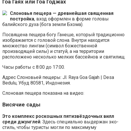
Гоа Гаях или Гоа Годжах
Слоновья пещера — древнейшая священная
постройка
, вход оформлен в форме головы
балийского духа (бога земли Бхома).
Посвящена пещера богу Ганеше, который традиционно
изображается с головой слона. Внутри находится
множество лингам (символ божественной
производящей силы) и статуй, а на территории
расположено несколько мелких бассейнов и святилищ.
Часы работы с 8:00 до 17:00.
Адрес Слоновьей пещеры: Jl. Raya Goa Gajah | Desa
Bedulu, Убуд 80581, Индонезия.
Слоновая пещера показана на видео:
Висячие сады
Это комплекс роскошных пятизвёздочных вилл
среди джунглей
. Здесь специально выдержан эко-
стиль, чтобы туристы могли по максимуму