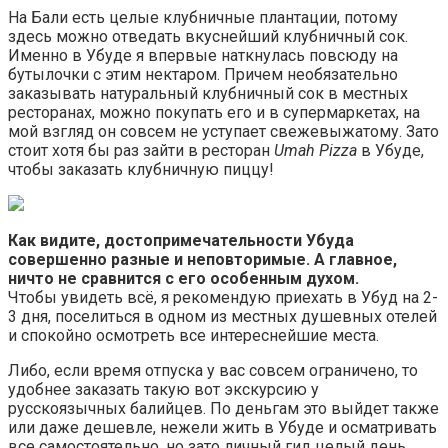
На Бали есть целые клубничные плантации, потому
здесь можно отведать вкуснейший клубничный сок.
Именно в Убуде я впервые наткнулась повсюду на
бутылочки с этим нектаром. Причем необязательно
заказывать натуральный клубничный сок в местных
ресторанах, можно покупать его и в супермаркетах, на
мой взгляд он совсем не уступает свежевыжатому. Зато
стоит хотя бы раз зайти в ресторан
Umah Pizza
в Убуде,
чтобы заказать клубничную пиццу!
Как видите, достопримечательности Убуда
совершенно разные и неповторимые. А главное,
ничто не сравнится с его особенным духом.
Чтобы увидеть всё, я рекомендую приехать в Убуд на 2-
3 дня, поселиться в одном из местных душевных отелей
и спокойно осмотреть все интереснейшие места.
Либо, если время отпуска у вас совсем ограничено, то
удобнее заказать такую вот экскурсию у
русскоязычных балийцев. По деньгам это выйдет также
или даже дешевле, нежели жить в Убуде и осматривать
все самостоятельно, но зато личный гид целый день