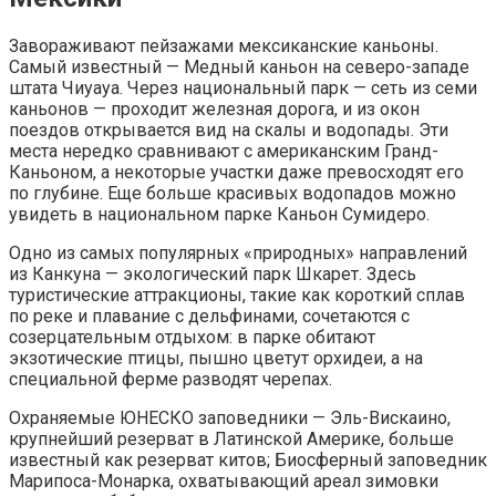
Завораживают пейзажами мексиканские каньоны.
Самый известный — Медный каньон на северо-западе
штата Чиуауа. Через национальный парк — сеть из семи
каньонов — проходит железная дорога, и из окон
поездов открывается вид на скалы и водопады. Эти
места нередко сравнивают с американским Гранд-
Каньоном, а некоторые участки даже превосходят его
по глубине. Еще больше красивых водопадов можно
увидеть в национальном парке Каньон Сумидеро.
Одно из самых популярных «природных» направлений
из Канкуна — экологический парк Шкарет. Здесь
туристические аттракционы, такие как короткий сплав
по реке и плавание с дельфинами, сочетаются с
созерцательным отдыхом: в парке обитают
экзотические птицы, пышно цветут орхидеи, а на
специальной ферме разводят черепах.
Охраняемые ЮНЕСКО заповедники — Эль-Вискаино,
крупнейший резерват в Латинской Америке, больше
известный как резерват китов; Биосферный заповедник
Марипоса-Монарка, охватывающий ареал зимовки