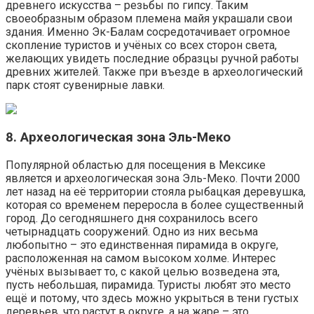
древнего искусства – резьбы по гипсу. Таким
своеобразным образом племена майя украшали свои
здания. Именно Эк-Балам сосредотачивает огромное
скопление туристов и учёных со всех сторон света,
желающих увидеть последние образцы ручной работы
древних жителей. Также при въезде в археологический
парк стоят сувенирные лавки.
8. Археологическая зона Эль-Меко
Популярной областью для посещения в Мексике
является и археологическая зона Эль-Меко. Почти 2000
лет назад на её территории стояла рыбацкая деревушка,
которая со временем переросла в более существенный
город. До сегодняшнего дня сохранилось всего
четырнадцать сооружений. Одно из них весьма
любопытно – это единственная пирамида в округе,
расположенная на самом высоком холме. Интерес
учёных вызывает то, с какой целью возведена эта,
пусть небольшая, пирамида. Туристы любят это место
ещё и потому, что здесь можно укрыться в тени густых
деревьев, что растут в округе, а на жаре – это