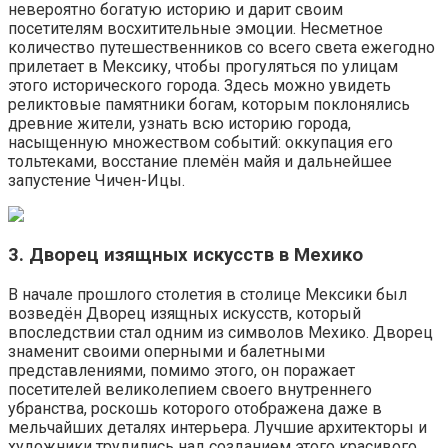
невероятно богатую историю и дарит своим
посетителям восхитительные эмоции. Несметное
количество путешественников со всего света ежегодно
прилетает в Мексику, чтобы прогуляться по улицам
этого исторического города. Здесь можно увидеть
реликтовые памятники богам, которым поклонялись
древние жители, узнать всю историю города,
насыщенную множеством событий: оккупация его
тольтеками, восстание племён майя и дальнейшее
запустение Чичен-Ицы.
3. Дворец изящных искусств в Мехико
В начале прошлого столетия в столице Мексики был
возведён Дворец изящных искусств, который
впоследствии стал одним из символов Мехико. Дворец
знаменит своими оперными и балетными
представлениями, помимо этого, он поражает
посетителей великолепием своего внутреннего
убранства, роскошь которого отображена даже в
мельчайших деталях интерьера. Лучшие архитекторы и
художники трудились над созданием этого красивого