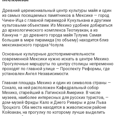
Древний церемониальный центр культуры майя и один
из самых посещаемых памятников в Мексике — город
Чичен-Ица с главной пирамидой Кукулькана и другими
культовыми объектами. Из Мехико удобнее добираться
до археологического комплекса Теотиуакан, а из
Канкуна — до древнего города майя Тулума. Самая
большая в мире пирамида (по объему) находится близ
мексиканского городка Чолула.
Основные культурные достопримечательности
современной Мексики нужно искать в центре Мехико.
Прогулочные маршруты по центру столицы непременно
проходят по главной улице — Проспекту Реформы, где
установлен Ангел Независимости.
Главная площадь Мехико и один из символов страны —
Сокало, на ней расположен Кафедральный собор
Мехико, старейший в Латинской Америке. В числе
музеев, наиболее интересных для русских туристов, —
дом-музей Фриды Кало и Диего Риверы и дом Льва
Троцкого. Оба места находятся в живописном районе
Койоакан, на прогулку по которому лучше выделить