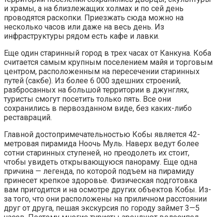
и храмы, а на близлежащих холмах и по сей день
проводятся раскопки. Приезжать сюда можно на
несколько часов или даже на весь день. Из
инфраструктуры рядом есть кафе и лавки.
Еще один старинный город в трех часах от Канкуна. Коба
считается самым крупным поселением майя и торговым
центром, расположенным на пересечении старинных
путей (сакбе). Из более 6 000 здешних строений,
разбросанных на большой территории в джунглях,
туристы смогут посетить только пять. Все они
сохранились в первозданном виде, без каких-либо
реставраций.
Главной достопримечательностью Кобы является 42-
метровая пирамида Ноочь Муль. Наверх ведут более
сотни старинных ступеней, но преодолеть их стоит,
чтобы увидеть открывающуюся панораму. Еще одна
причина — легенда, по которой подъем на пирамиду
принесет крепкое здоровье. Физическая подготовка
вам пригодится и на осмотре других объектов Кобы. Из-
за того, что они расположены на приличном расстоянии
друг от друга, пешая экскурсия по городу займет 3—5