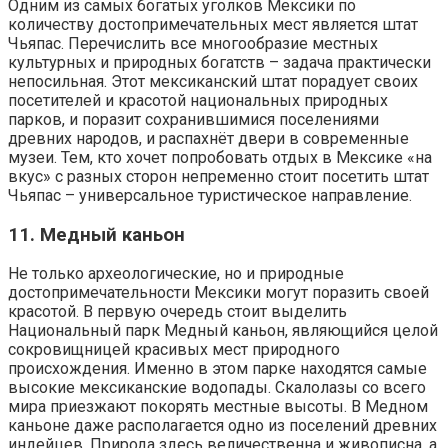
Одним из самых богатых уголков Мексики по
количеству достопримечательных мест является штат
Чьяпас. Перечислить все многообразие местных
культурных и природных богатств – задача практически
непосильная. Этот мексиканский штат порадует своих
посетителей и красотой национальных природных
парков, и поразит сохранившимися поселениями
древних народов, и распахнёт двери в современные
музеи. Тем, кто хочет попробовать отдых в Мексике «на
вкус» с разных сторон непременно стоит посетить штат
Чьяпас – универсальное туристическое направление.
11. Медный каньон
Не только археологические, но и природные
достопримечательности Мексики могут поразить своей
красотой. В первую очередь стоит выделить
Национальный парк Медный каньон, являющийся целой
сокровищницей красивых мест природного
происхождения. Именно в этом парке находятся самые
высокие мексиканские водопады. Скалолазы со всего
мира приезжают покорять местные высоты. В Медном
каньоне даже располагается одно из поселений древних
индейцев. Природа здесь величественна и живописна, а