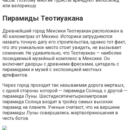
часов. Поэтому многие туристы арендуют велосипед
или велорикшу.
Пирамиды Теотиуакана
Древнейший город Мексики Теотиуакан расположен в
40 километрах от Мехико. Историки затрудняются
назвать точную дату его строительства, однако тот факт,
что это уникальное место стоит увидеть, не вызывает
сомнения. Не удивительно, что Теотиуакан — наиболее
посещаемый музейный комплекс в Мексике. Он
включает дворцы с древними фресками, цитадель с
пирамидами и музей с экспозицией местных
артефактов.
Через город проходит так называемая дорога мертвых,
с одной стороны которой — пирамида Солнца, с другой —
пирамида Луны. Шестидесятичетырехметровая
пирамида Солнца входит в тройку самых высоких
пирамид на планете. Ученые считают, что на вершине
пирамиды Луны совершались жертвоприношения в
честь богов.