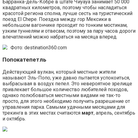
Барранка-дель-Кобре в штате Чиуауа занимает 50 000
квадратных километров, поэтому чтобы насладиться
красотой региона сполна, лучше сесть на туристический
поезд El Chepe. Поездка между гор Мексики в
небольшом вагончике проходит по тонким мостикам,
узким туннелям и отвесам, поэтому за пару часов дороги
впечатлений можно набраться на месяца вперед.
Фото: destination360.com
Попокатепетль
Действующий вулкан, который местные жители
называют Эль-Попо, уже давно пытается успокоиться,
выбрасывая в воздух пепел. Это невероятное зрелище
привлекает большое количество любителей походов,
однако полюбоваться местными видами не так-то
просто, для этого необходимо получить разрешение от
управления парка. Самыми удачными месяцами для
трекинга в этих местах считаются
март
, апрель, сентябрь
и октябрь.