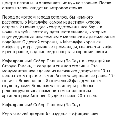
центре платные, и оплачивать их нужно заранее. После
оплаты талон кладут на ветровое стекло.
Перед осмотром города хотелось бы немного
рассказать о Магалуфе, самом известном курорте
острова. Именно здесь сосредоточены все бары и
ночные клубы, поэтому путешественникам, которые
ищут уединения, или семьям с маленькими детьми он не
подойдет. С другой стороны, в Магалуфе хорошая
инфраструктура: длинные променады, множество кафе
и ресторанов, водные виды спорта и хорошие пляжи.
Кафедральный Собор Пальмы (Ла Сеу), выходящий на
Старую Гавань, — сердце и символ столицы. Это
монументальное здание из песчаника датируется 13-м
веком, хотя строительство было завершено не ранее 17-
го века. Великолепный готический фасад украшен
скульптурами. Большая часть интерьера была
реконструирована знаменитым каталонским
архитектором Антонио Гауди в начале 20-го века.
Кафедральный Собор Пальмы (Ла Сеу)
Королевский дворец Альмудена – официальная