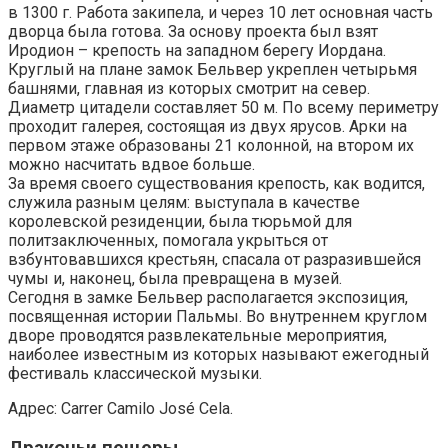
в 1300 г. Работа закипела, и через 10 лет основная часть
дворца была готова. За основу проекта был взят
Иродион – крепость на западном берегу Иордана.
Круглый на плане замок Бельвер укреплен четырьмя
башнями, главная из которых смотрит на север.
Диаметр цитадели составляет 50 м. По всему периметру
проходит галерея, состоящая из двух ярусов. Арки на
первом этаже образованы 21 колонной, на втором их
можно насчитать вдвое больше.
За время своего существования крепость, как водится,
служила разным целям: выступала в качестве
королевской резиденции, была тюрьмой для
политзаключенных, помогала укрыться от
взбунтовавшихся крестьян, спасала от разразившейся
чумы и, наконец, была превращена в музей.
Сегодня в замке Бельвер располагается экспозиция,
посвященная истории Пальмы. Во внутреннем круглом
дворе проводятся развлекательные мероприятия,
наиболее известным из которых называют ежегодный
фестиваль классической музыки.
Адрес: Carrer Camilo José Cela.
Драконьи пещеры