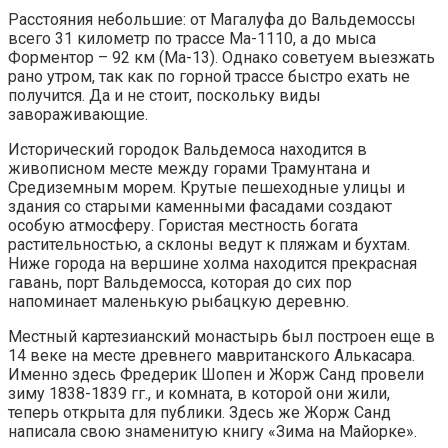
Расстояния небольшие: от Магалуфа до Вальдемоссы
всего 31 километр по трассе Ма-1110, а до мыса
Форментор – 92 км (Ма-13). Однако советуем выезжать
рано утром, так как по горной трассе быстро ехать не
получится. Да и не стоит, поскольку виды
завораживающие.
Исторический городок Вальдемоса находится в
живописном месте между горами Трамунтана и
Средиземным морем. Крутые пешеходные улицы и
здания со старыми каменными фасадами создают
особую атмосферу. Гористая местность богата
растительностью, а склоны ведут к пляжам и бухтам.
Ниже города на вершине холма находится прекрасная
гавань, порт Вальдемосса, которая до сих пор
напоминает маленькую рыбацкую деревню.
Местный картезианский монастырь был построен еще в
14 веке на месте древнего мавританского Алькасара.
Именно здесь Фредерик Шопен и Жорж Санд провели
зиму 1838-1839 гг., и комната, в которой они жили,
теперь открыта для публики. Здесь же Жорж Санд
написала свою знаменитую книгу «Зима на Майорке».