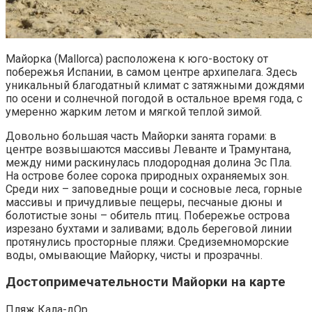
Майорка (Mallorca) расположена к юго-востоку от
побережья Испании, в самом центре архипелага. Здесь
уникальный благодатный климат с затяжными дождями
по осени и солнечной погодой в остальное время года, с
умеренно жарким летом и мягкой теплой зимой.
Довольно большая часть Майорки занята горами: в
центре возвышаются массивы Леванте и Трамунтана,
между ними раскинулась плодородная долина Эс Пла.
На острове более сорока природных охраняемых зон.
Среди них – заповедные рощи и сосновые леса, горные
массивы и причудливые пещеры, песчаные дюны и
болотистые зоны – обитель птиц. Побережье острова
изрезано бухтами и заливами; вдоль береговой линии
протянулись просторные пляжи. Средиземноморские
воды, омывающие Майорку, чисты и прозрачны.
Достопримечательности Майорки на карте
Пляж Кала-дОр