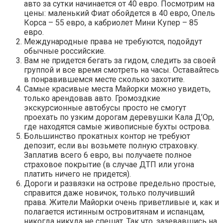
авто за сутки начинается от 40 евро. Посмотрим на
цены: маленький Фиат обойдется в 40 евро, Опель
Корса – 55 евро, а кабриолет Мини Купер – 85
евро.
Международные права не требуются, подойдут
обычные российские.
Вам не придется бегать за гидом, следить за своей
группой и все время смотреть на часы. Оставайтесь
в понравившемся месте сколько захотите.
Самые красивые места Майорки можно увидеть,
только арендовав авто. Громоздкие
экскурсионные автобусы просто не смогут
проехать по узким дорогам деревушки Кала Д’Ор,
где находятся самые живописные бухты острова.
Большинство прокатных контор не требуют
депозит, если вы возьмете полную страховку.
Заплатив всего 6 евро, вы получаете полное
страховое покрытие (в случае ДТП или угона
платить ничего не придется).
Дороги и развязки на острове предельно простые,
справится даже новичок, только получивший
права. Жители Майорки очень приветливые и, как и
полагается истинным островитянам и испанцам,
никогда никуда не спешат. Так что, зазевавшись на