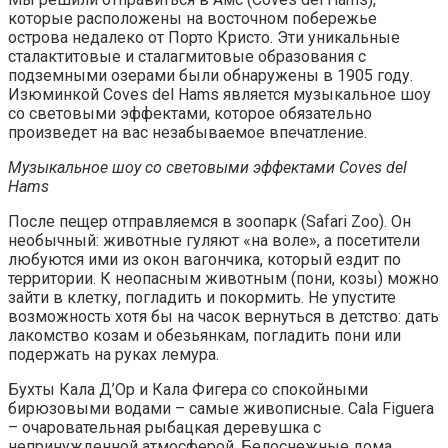
которые расположены на восточном побережье
острова недалеко от Порто Кристо. Эти уникальные
сталактитовые и сталагмитовые образования с
подземными озерами были обнаружены в 1905 году.
Изюминкой Coves del Hams является музыкальное шоу
со световыми эффектами, которое обязательно
произведет на вас незабываемое впечатление.
Музыкальное шоу со световыми эффектами Coves del
Hams
После пещер отправляемся в зоопарк (Safari Zoo). Он
необычный: животные гуляют «на воле», а посетители
любуются ими из окон вагончика, который ездит по
территории. К неопасным животным (пони, козы) можно
зайти в клетку, погладить и покормить. Не упустите
возможность хотя бы на часок вернуться в детство: дать
лакомство козам и обезьянкам, погладить пони или
подержать на руках лемура.
Бухты Кала Д’Ор и Кала Фигера со спокойными
бирюзовыми водами – самые живописные. Cala Figuera
– очаровательная рыбацкая деревушка с
непринужденной атмосферой. Белоснежные дома