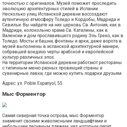
точностью с оригиналов. Музей поможет проследить
эволюцию архитектурных стилей в Испании.
Несколько улиц Испанской деревни воссоздают
аутентичную атмосферу Толедо и Кордобы, Мадрида и
Севильи. Вы найдете на них церковь Св. Антония, как в
Мадриде, колокольню храма Св. Каталины, как в
Валенсии и дом прославившего родину Эль Греко, как в
Толедо. Мосты и башни, фонтаны и арки, даже ворота в
музей выполнены в испанской архитектурной манере,
собравшей воедино черты арабской и европейской
культур различных эпох.
На территории Испанской деревни работают рестораны
с типичным меню разных провинций страны и
сувенирные лавки, где можно купить подарки друзьям.
Адрес: ул. Poble Espanyol, 55.
Мыс Форментор
Самая северная точка острова, мыс Форментор
знаменит своими живописными ландшафтами и
небольшим песчаным пляжем, над которым парит