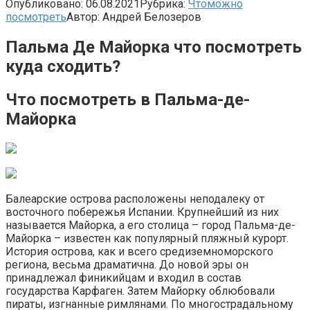
Опубликовано:
06.08.2021
Рубрика:
Чтоможно
посмотреть
Автор:
Андрей Белозеров
Пальма Де Майорка что посмотреть
куда сходить?
Что посмотреть в Пальма-де-
Майорка
Балеарские острова расположены неподалеку от
восточного побережья Испании. Крупнейший из них
называется Майорка, а его столица – город Пальма-де-
Майорка – известен как популярный пляжный курорт.
История острова, как и всего средиземноморского
региона, весьма драматична. До новой эры он
принадлежал финикийцам и входил в состав
государства Карфаген. Затем Майорку облюбовали
пираты, изгнанные римлянами. По многострадальному