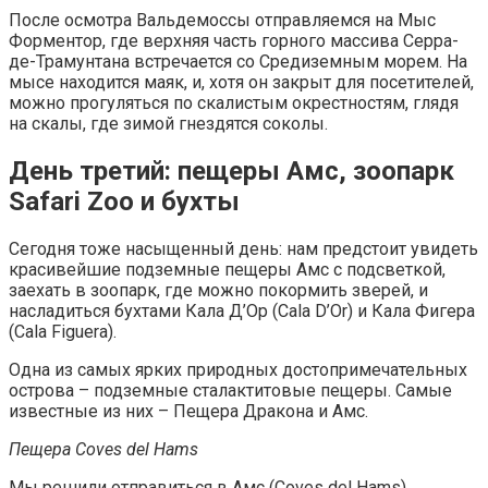
После осмотра Вальдемоссы отправляемся на Мыс
Форментор, где верхняя часть горного массива Серра-
де-Трамунтана встречается со Средиземным морем. На
мысе находится маяк, и, хотя он закрыт для посетителей,
можно прогуляться по скалистым окрестностям, глядя
на скалы, где зимой гнездятся соколы.
День третий: пещеры Амс, зоопарк
Safari Zoo и бухты
Сегодня тоже насыщенный день: нам предстоит увидеть
красивейшие подземные пещеры Амс с подсветкой,
заехать в зоопарк, где можно покормить зверей, и
насладиться бухтами Кала Д’Ор (Cala D’Or) и Кала Фигера
(Cala Figuera).
Одна из самых ярких природных достопримечательных
острова – подземные сталактитовые пещеры. Самые
известные из них – Пещера Дракона и Амс.
Пещера Coves del Hams
Мы решили отправиться в Амс (Coves del Hams),