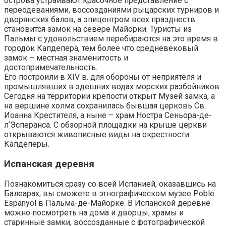
острова устраивают красочное представление с
переодеваниями, воссозданиями рыцарских турниров и
дворянских балов, а эпицентром всех празднеств
становится замок на севере Майорки. Туристы из
Пальмы с удовольствием перебираются на это время в
городок Капдепера, тем более что средневековый
замок – местная знаменитость и
достопримечательность.
Его построили в XIV в. для обороны от неприятеля и
промышлявших в здешних водах морских разбойников.
Сегодня на территории крепости открыт Музей замка, а
на вершине холма сохранилась бывшая церковь Св.
Иоанна Крестителя, а ныне – храм Ностра Сеньора-де-
л‘Эсперанса. С обзорной площадки на крыше церкви
открываются живописные виды на окрестности
Капдеперы.
Испанская деревня
Познакомиться сразу со всей Испанией, оказавшись на
Балеарах, вы сможете в этнографическом музее Poble
Espanyol в Пальма-де-Майорке. В Испанской деревне
можно посмотреть на дома и дворцы, храмы и
старинные замки, воссозданные с фотографической