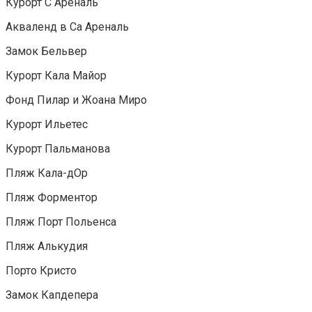
Курорт С Ареналь
Акваленд в Са Ареналь
Замок Бельвер
Курорт Кала Майор
Фонд Пилар и Жоана Миро
Курорт Ильетес
Курорт Пальманова
Пляж Кала-дОр
Пляж Форментор
Пляж Порт Польенса
Пляж Алькудия
Порто Кристо
Замок Капдепера