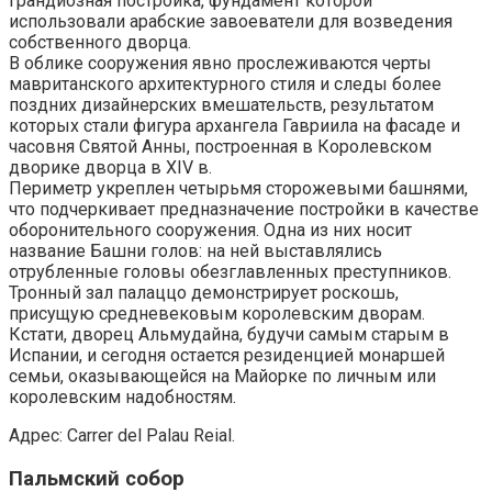
грандиозная постройка, фундамент которой
использовали арабские завоеватели для возведения
собственного дворца.
В облике сооружения явно прослеживаются черты
мавританского архитектурного стиля и следы более
поздних дизайнерских вмешательств, результатом
которых стали фигура архангела Гавриила на фасаде и
часовня Святой Анны, построенная в Королевском
дворике дворца в XIV в.
Периметр укреплен четырьмя сторожевыми башнями,
что подчеркивает предназначение постройки в качестве
оборонительного сооружения. Одна из них носит
название Башни голов: на ней выставлялись
отрубленные головы обезглавленных преступников.
Тронный зал палаццо демонстрирует роскошь,
присущую средневековым королевским дворам.
Кстати, дворец Альмудайна, будучи самым старым в
Испании, и сегодня остается резиденцией монаршей
семьи, оказывающейся на Майорке по личным или
королевским надобностям.
Адрес: Carrer del Palau Reial.
Пальмский собор