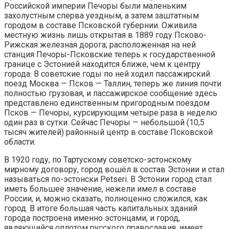
Российской империи Печоры были маленьким
захолустным сперва уездным, а затем заштатным
городом в составе Псковской губернии. Оживила
местную жизнь лишь открытая в 1889 году Псково-
Рижская железная дорога; расположенная на ней
станция Печоры-Псковские теперь к государственной
границе с Эстонией находится ближе, чем к центру
города. В советские годы по ней ходил пассажирский
поезд Москва — Псков — Таллин, теперь же линия почти
полностью грузовая, и пассажирское сообщение здесь
представлено единственным пригородным поездом
Псков — Печоры, курсирующим четыре раза в неделю
один раз в сутки. Сейчас Печоры — небольшой (10,5
тысяч жителей) районный центр в составе Псковской
области.
В 1920 году, по Тартускому советско-эстонскому
мирному договору, город вошёл в состав Эстонии и стал
называться по-эстонски Petseri. В Эстонии город стал
иметь большее значение, нежели имел в составе
России, и, можно сказать, полноценно сложился, как
город. В итоге большая часть капитальных зданий
города построена именно эстонцами, и город,
являющийся оплотом русского православия, имеет