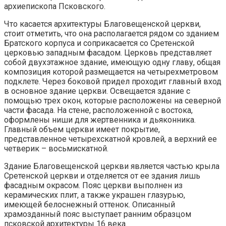
архиепископа Псковского.
Что касается архитектуры Благовещенской церкви,
стоит отметить, что она располагается рядом со зданием
Братского корпуса и соприкасается со Сретенской
церковью западным фасадом. Церковь представляет
собой двухэтажное здание, имеющую одну главу, общая
композиция которой размещается на четырехметровом
подклете. Через боковой придел проходит главный вход
в основное здание церкви. Освещается здание с
помощью трех окон, которые расположены на северной
части фасада. На стене, расположенной с востока,
оформлены ниши для жертвенника и дьяконника.
Главный объем церкви имеет покрытие,
представленное четырехскатной кровлей, а верхний ее
четверик – восьмискатной.
Здание Благовещенской церкви является частью крыла
Сретенской церкви и отделяется от ее здания лишь
фасадным окрасом. Пояс церкви выполнен из
керамических плит, а также украшен глазурью,
имеющей белоснежный оттенок. Описанный
храмозданный пояс выступает ранним образцом
псковской архитектуры 16 века.