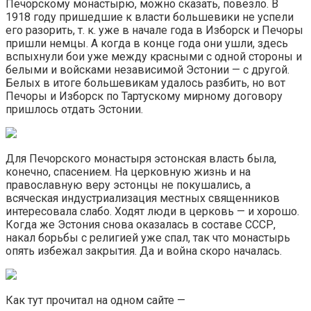
Печорскому монастырю, можно сказать, повезло. В
1918 году пришедшие к власти большевики не успели
его разорить, т. к. уже в начале года в Изборск и Печоры
пришли немцы. А когда в конце года они ушли, здесь
вспыхнули бои уже между красными с одной стороны и
белыми и войсками независимой Эстонии — с другой.
Белых в итоге большевикам удалось разбить, но вот
Печоры и Изборск по Тартускому мирному договору
пришлось отдать Эстонии.
Для Печорского монастыря эстонская власть была,
конечно, спасением. На церковную жизнь и на
православную веру эстонцы не покушались, а
всяческая индустриализация местных священников
интересовала слабо. Ходят люди в церковь — и хорошо.
Когда же Эстония снова оказалась в составе СССР,
накал борьбы с религией уже спал, так что монастырь
опять избежал закрытия. Да и война скоро началась.
Как тут прочитал на одном сайте —