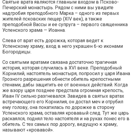
Святые врата являются главным входом в Псково-
Печерский монастырь. Рядом с ними вы увидите
надгробия преподобного Марка – одного из первых
жителей псковских пещер (XIV век), а также
преподобной Вассы и ее супруга – первого священника
Успенского храма — Иоанна.
Слева от врат есть дорожка, которая ведет к
Успенскому храму, вход в него украшен 6-ю иконами
Богородицы.
Со святыми вратами связана достаточно трагичная
история, которая случилась в XVI веке. Преподобный
Корнилий, настоятель монастыря, попросил у царя Ивана
Грозного разрешения обнести обитель крепостными
стенами, дабы защитить ее от военных действий. Когда
же взору царя позднее предстала огромная крепость,
Иван IV сильно разгневался. Завидев в святых вратах
встречающего его Корнилия, он достал меч и отрубил
ему голову, она покатилась по дорожке в сторону
Успенского храма, оставляя кровавый след. Тут же царь
раскаялся, поднял тело настоятеля и на руках понес его в
обитель. С тех самых пор дорогу, ведущую к храму,
называют «кровавой».