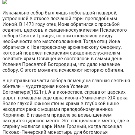
Изначально собор был лишь небольшой пещерой,
устроенной в откосе песчаной горы преподобным
Ионой. В 1473 году отец Иона обратился с просьбой
освятить церковь к священнослужителям Псковского
собора Святой Троицы, но они отказались ввиду
необычности его местоположения. Тогда отец Иона
обратился к Новгородскому архиепископу Феофилу,
который повелел псковским священнослужителям
освятить храм. Освящение состоялось в самый день
Успения Пресвятой Богородицы, что дало название
собору. С этого момента исчисляют историю обители.
В центральной части собора помещена главная святыня
обители – чудотворная икона Успения
Богоматери(1521г.). А в иконостасе, справа от царских
ворот, помещена еще одна икона «Умиление» XIX века.
Возле глухой южной стены храма в глубокой нише
находится рака с мощами преподобномученника
Корнилия. В главном приделе за возвышением
находится царское место. Это специальное место, где в
старину молился царь Иван Грозный, когда посещал
Псково-Печерский монастырь для богомолья.