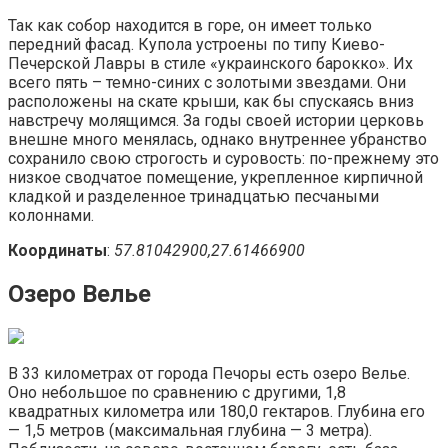
Так как собор находится в горе, он имеет только
передний фасад. Купола устроены по типу Киево-
Печерской Лавры в стиле «украинского барокко». Их
всего пять – темно-синих с золотыми звездами. Они
расположены на скате крыши, как бы спускаясь вниз
навстречу молящимся. За годы своей истории церковь
внешне много менялась, однако внутреннее убранство
сохранило свою строгость и суровость: по-прежнему это
низкое сводчатое помещение, укрепленное кирпичной
кладкой и разделенное тринадцатью песчаными
колоннами.
Координаты
:
57.81042900,27.61466900
Озеро Велье
В 33 километрах от города Печоры есть озеро Велье.
Оно небольшое по сравнению с другими, 1,8
квадратных километра или 180,0 гектаров. Глубина его
— 1,5 метров (максимальная глубина — 3 метра).