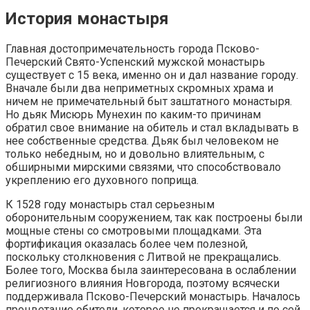
История монастыря
Главная достопримечательность города Псково-
Печерский Свято-Успенский мужской монастырь
существует с 15 века, именно он и дал название городу.
Вначале были два неприметных скромных храма и
ничем не примечательный быт заштатного монастыря.
Но дьяк Мисюрь Мунехин по каким-то причинам
обратил свое внимание на обитель и стал вкладывать в
нее собственные средства. Дьяк был человеком не
только небедным, но и довольно влиятельным, с
обширными мирскими связями, что способствовало
укреплению его духовного поприща.
К 1528 году монастырь стал серьезным
оборонительным сооружением, так как построены были
мощные стены со смотровыми площадками. Эта
фортификация оказалась более чем полезной,
поскольку столкновения с Литвой не прекращались.
Более того, Москва была заинтересована в ослаблении
религиозного влияния Новгорода, поэтому всячески
поддерживала Псково-Печерский монастырь. Началось
процветание обители, которое не прекращается и по сей