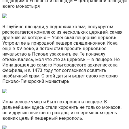
Подходим к Успенской площади — центральной площади
всего монастыря
В глубине площади, у подножия холма, полукругом
располагается комплекс из нескольких церквей, самая
древняя из которых — Успенская пещерная церковь.
Устроил ее в природной пещере священноинок Иона
еще в XV веке, а потом стал просить церковное
начальство в Пскове узаконить ее. Те поначалу
отказывались, мол что это за церковь — в пещере. Но
Иона дошел до самого Новгородского архиепископа
Феофила, и в 1473 году тот согласился освятить
необычный храм. С этой даты и ведет свою историю
Псково-Печорский монастырь.
Иона вскоре умер и был похоронен в пещере. В
дальнейшем здесь стали хоронить не только монахов,
но и других почетных граждан, и со временем здесь
возник целый пещерный некрополь.