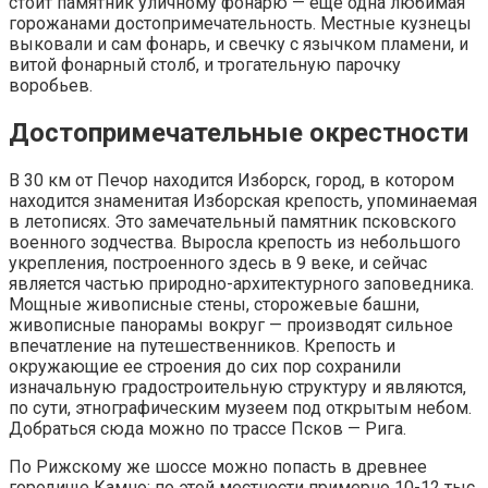
стоит памятник уличному фонарю — еще одна любимая
горожанами достопримечательность. Местные кузнецы
выковали и сам фонарь, и свечку с язычком пламени, и
витой фонарный столб, и трогательную парочку
воробьев.
Достопримечательные окрестности
В 30 км от Печор находится Изборск, город, в котором
находится знаменитая Изборская крепость, упоминаемая
в летописях. Это замечательный памятник псковского
военного зодчества. Выросла крепость из небольшого
укрепления, построенного здесь в 9 веке, и сейчас
является частью природно-архитектурного заповедника.
Мощные живописные стены, сторожевые башни,
живописные панорамы вокруг — производят сильное
впечатление на путешественников. Крепость и
окружающие ее строения до сих пор сохранили
изначальную градостроительную структуру и являются,
по сути, этнографическим музеем под открытым небом.
Добраться сюда можно по трассе Псков — Рига.
По Рижскому же шоссе можно попасть в древнее
городище Камно: по этой местности примерно 10-12 тыс.