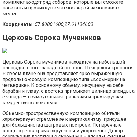
комплект входят ряд соборов, которые вы сможете
посетить и проникнуться атмосферой намоленного
места.
Координаты
:
57.80881600,27.61104600
Церковь Сорока Мучеников
Церковь Сорока мучеников находится на небольшой
площадке с юго-западной стороны Печорской крепости.
В своем плане она представляет ярко выраженную
продольно-осевую композицию типа «восьмерик на
четверике». К основному объему, несущему на себе
барабан и главу, с востока примыкает цилиндр апсиды, а
с запада — прямоугольная трапезная и трехъярусная
квадратная колокольня.
Объемно-пространственную композицию обители
характеризует стремление к вертикализму, присущее
для большинства шатровых построек. Поперечные
концы креста храма скруглены и укорочены. Декор
сооружения достаточно скромный – апсиды, фасады