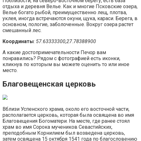
Поблизости, на северо-восточном берегу, есть база
отдыха и деревня Велье. Как и многие Псковские озера,
Велье богато рыбой, преимущественно лещ, плотва,
уклея, иногда встречаются окуни, щука, караси. Берега, в
основном, пологие, заболоченные. Вокруг озера растет
смешанный лес.
Координаты
:
57.63333300,27.78388900
А какие достопримечательности Печор вам
понравились? Рядом с фотографией есть иконки,
кликнув по которым вы можете оценить то или иное
место.
Благовещенская церковь
Вблизи Успенского храма, около его восточной части,
располагается церковь, которая была освящена во имя
Благовещения Богоматери. На месте, где ранее стоял
храм во имя Сорока мучеников Севастийских,
преподобным Корнилием был возведена церковь,
затем освящена 15 октября 1541 года по благословению