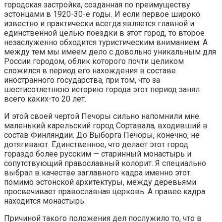
городская застройка, созданная по преимуществу
эстонцами в 1920-30-е годы. И если первое широко
известно и практически всегда является главной и
единственной целью поездки в этот город, то второе
незаслуженно обходится туристическим вниманием. А
между тем мы имеем дело с довольно уникальным для
России городом, облик которого почти целиком
сложился в период его нахождения в составе
иностранного государства, при том, что за
шестисотлетнюю историю города этот период занял
всего каких-то 20 лет.
И этой своей чертой Печоры сильно напомнили мне
маленький карельский город Сортавала, входивший в
состав Финляндии. До Выборга Печоры, конечно, не
дотягивают. Единственное, что делает этот город
гораздо более русским — старинный монастырь и
сопутствующий православный колорит. Я специально
выбрал в качестве заглавного кадра именно этот:
помимо эстонской архитектуры, между деревьями
просвечивает православная церковь. А правее кадра
находится монастырь.
Причиной такого положения дел послужило то, что в