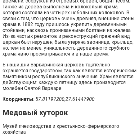
времени: сооружен из строевых бревен, обшит тесом.
Также из дерева выполнена и колокольня храма,
которая состояла из четырех небольших колоколов. В
связи с тем, что церковь очень древняя, внешние стены
храма в 1882 году пришлось укрепить деревянными
стойками, насквозь пронизанными болтами из железа.
Из-за частых ремонтов и реконструкций прежний вид
церкви был нарушен, была утеряна звонница, крыльцо,
но, тем не менее, уникальность деревянного срубного
храма явно просматривается и в наше время.
В наши дни Варваринская церковь тщательно
охраняется государством, так как является историческим
памятником республиканского значения. Храм является
действующим: каждую пятницу здесь производится
молебен Святой Варваре.
Координаты
:
57.81197200,27.61447900
Медовый хуторок
Музей пчеловодства и крестьянско-фермерского
хозяйства