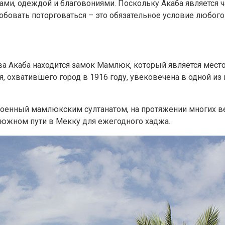
рами, одеждой и благовониями. Поскольку Акаба является
бовать поторговаться – это обязательное условие любого
ива Акаба находится замок Мамлюк, который является ме
ия, охватившего город в 1916 году, увековечена в одной 
троенный мамлюкским султанатом, на протяжении многих ве
 южном пути в Мекку для ежегодного хаджа.