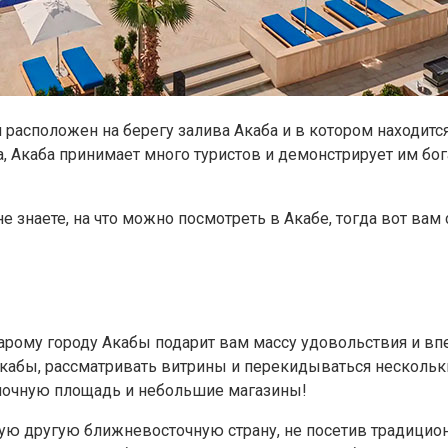
расположен на берегу залива Акаба и в котором находитс
Акаба принимает много туристов и демонстрирует им бога
не знаете, на что можно посмотреть в Акабе, тогда вот ва
арому городу Акабы подарит вам массу удовольствия и впеч
 Акабы, рассматривать витрины и перекидываться нескол
ыночную площадь и небольшие магазины!
ю другую ближневосточную страну, не посетив традицион