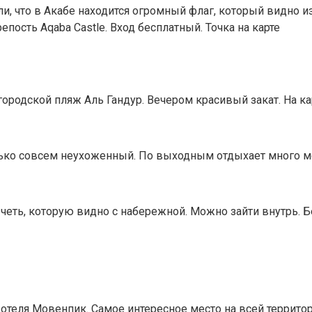
, что в Акабе находится огромный флаг, который видно из 
епость Aqaba Castle. Вход бесплатный. Точка на карте
городской пляж Аль Гандур. Вечером красивый закат. На ка
лько совсем неухоженный. По выходным отдыхает много ме
еть, которую видно с набережной. Можно зайти внутрь. Бе
отеля Мовенпик. Самое интересное место на всей территор