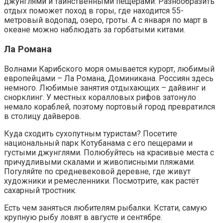
джунглями и таинственными пещерами. Разнообразить
отдых поможет поход в горы, где находится 55-
метровый водопад, озеро, гроты. А с января по март в
океане можно наблюдать за горбатыми китами.
Ла Романа
Волнами Карибского моря омывается курорт, любимый
европейцами – Ла Романа, Доминикана. Россиян здесь
немного. Любимые занятия отдыхающих – дайвинг и
снорклинг. У местных коралловых рифов затонуло
немало кораблей, поэтому портовый город превратился
в столицу дайверов.
Куда сходить сухопутным туристам? Посетите
национальный парк Котубанама с его пещерами и
густыми джунглями. Полюбуйтесь на красивые места с
причудливыми скалами и живописными пляжами.
Погуляйте по средневековой деревне, где живут
художники и ремесленники. Посмотрите, как растёт
сахарный тростник.
Есть чем заняться любителям рыбалки. Кстати, самую
крупную рыбу ловят в августе и сентябре.