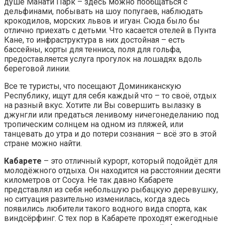
душе Манати Парк – здесь можно пообщаться с
дельфинами, побывать на шоу попугаев, наблюдать
крокодилов, морских львов и игуан. Сюда было бы
отлично приехать с детьми. Что касается отелей в Пунта
Кане, то инфраструктура в них достойная – есть
бассейны, корты для тенниса, поля для гольфа,
предоставляется услуга прогулок на лошадях вдоль
береговой линии.
Все те туристы, что посещают Доминиканскую
Республику, ищут для себя каждый что – то своё, отдых
на разный вкус. Хотите ли Вы совершить вылазку в
джунгли или предаться ленивому ничегонеделанию под
тропическим солнцем на одном из пляжей, или
танцевать до утра и до потери сознания – всё это в этой
стране можно найти.
Кабарете
– это отличный курорт, который подойдёт для
молодёжного отдыха. Он находится на расстоянии десяти
километров от Сосуа. Не так давно Кабарете
представлял из себя небольшую рыбацкую деревушку,
но ситуация разительно изменилась, когда здесь
появились любители такого водного вида спорта, как
виндсёрфинг. С тех пор в Кабарете проходят ежегодные