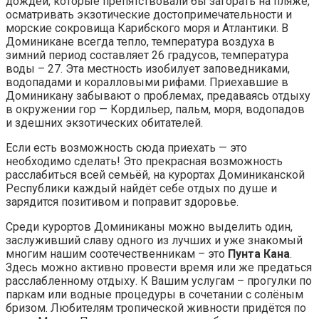
дождей, которые препятствовали бы загорать на пляже,
осматривать экзотические достопримечательности и
морские сокровища Карибского моря и Атлантики. В
Доминикане всегда тепло, температура воздуха в
зимний период составляет 26 градусов, температура
воды – 27. Эта местность изобилует заповедниками,
водопадами и коралловыми рифами. Приехавшие в
Доминикану забывают о проблемах, предаваясь отдыху
в окружении гор — Кордильер, пальм, моря, водопадов
и здешних экзотических обитателей.
Если есть возможность сюда приехать — это
необходимо сделать! Это прекрасная возможность
расслабиться всей семьёй, на курортах Доминиканской
Республики каждый найдёт себе отдых по душе и
зарядится позитивом и поправит здоровье.
Среди курортов Доминиканы можно выделить один,
заслуживший славу одного из лучших и уже знакомый
многим нашим соотечественникам – это
Пунта Кана
.
Здесь можно активно провести время или же предаться
расслабленному отдыху. К Вашим услугам – прогулки по
паркам или водные процедуры в сочетании с солёным
бризом. Любителям тропической живности придётся по