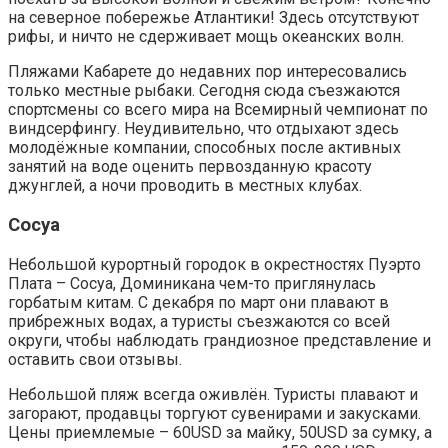
на северное побережье Атлантики! Здесь отсутствуют
рифы, и ничто не сдерживает мощь океанских волн.
Пляжами Кабарете до недавних пор интересовались
только местные рыбаки. Сегодня сюда съезжаются
спортсмены со всего мира на Всемирный чемпионат по
виндсерфингу. Неудивительно, что отдыхают здесь
молодёжные компании, способных после активных
занятий на воде оценить первозданную красоту
джунглей, а ночи проводить в местных клубах.
Сосуа
Небольшой курортный городок в окрестностях Пуэрто
Плата – Сосуа, Доминикана чем-то приглянулась
горбатым китам. С декабря по март они плавают в
прибрежных водах, а туристы съезжаются со всей
округи, чтобы наблюдать грандиозное представление и
оставить свои отзывы.
Небольшой пляж всегда оживлён. Туристы плавают и
загорают, продавцы торгуют сувенирами и закусками.
Цены приемлемые – 60USD за майку, 50USD за сумку, а