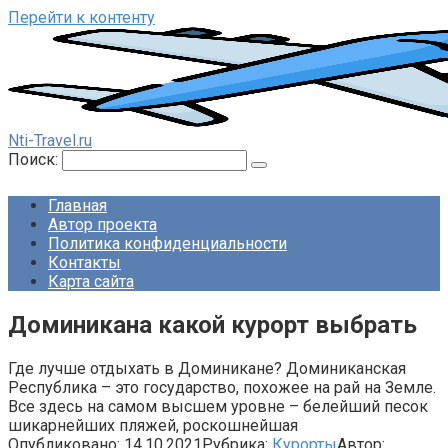
Перейти к контенту
Nti-Travel.ru
Поиск:
Главная
Автор проекта
Политика конфиденциальности
Контакты
Карта сайта
Доминикана какой курорт выбрать
Где лучше отдыхать в Доминикане? Доминиканская
Республика – это государство, похожее на рай на Земле.
Все здесь на самом высшем уровне – белейший песок
шикарнейших пляжей, роскошнейшая
Опубликовано:
14.10.2021
Рубрика:
Курорты
Автор: