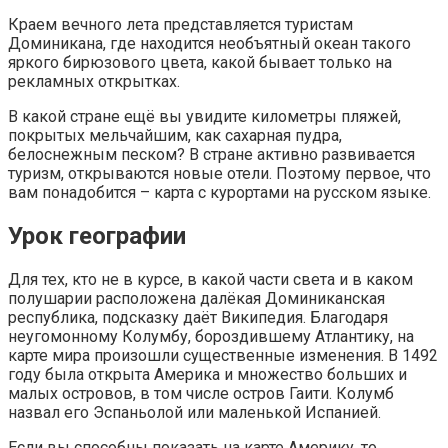
Краем вечного лета представляется туристам
Доминикана, где находится необъятный океан такого
яркого бирюзового цвета, какой бывает только на
рекламных открытках.
В какой стране ещё вы увидите километры пляжей,
покрытых мельчайшим, как сахарная пудра,
белоснежным песком? В стране активно развивается
туризм, открываются новые отели. Поэтому первое, что
вам понадобится – карта с курортами на русском языке.
Урок географии
Для тех, кто не в курсе, в какой части света и в каком
полушарии расположена далёкая Доминиканская
республика, подсказку даёт Википедия. Благодаря
неугомонному Колумбу, бороздившему Атлантику, на
карте мира произошли существенные изменения. В 1492
году была открыта Америка и множество больших и
малых островов, в том числе остров Гаити. Колумб
назвал его Эспаньолой или маленькой Испанией.
Если вы способны показать на карте Америку, то