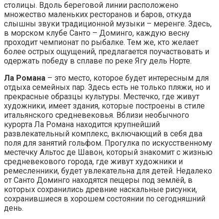
столицы. Вдоль береговой линии расположено
множество маленьких ресторанов и баров, откуда
слышны звуки традиционной музыки – меренге. Здесь,
в морском клубе Санто – Доминго, каждую весну
проходит чемпионат по рыбалке. Тем же, кто желает
более острых ощущений, предлагается поучаствовать и
одержать победу в сплаве по реке Ягу дель Норте.
Ла Романа
– это место, которое будет интересным для
отдыха семейных пар. Здесь есть не только пляжи, но и
прекрасные образцы культуры. Местечко, где живут
художники, имеет здания, которые построены в стиле
итальянского средневековья. Вблизи необычного
курорта Ла Романа находится крупнейший
развлекательный комплекс, включающий в себя два
поля для занятий гольфом. Прогулка по искусственному
местечку Альтос де Шавон, который знакомит с жизнью
средневекового города, где живут художники и
ремесленники, будет увлекательна для детей. Недалеко
от Санто Доминго находятся пещеры под землёй, в
которых сохранились древние наскальные рисунки,
сохранившиеся в хорошем состоянии по сегодняшний
день.