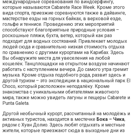
международные соревнования по виндсёрфингу,
которые называются Cabarete Race Week. Кроме этого
вида спорта, приезжие соревнуются также в дайвинге,
мастерстве езды на горных байках, в верховой езде,
гольфе и теннисе. Проведению этих мероприятий
способствуют благоприятные природные условия –
роскошные пляжи, бухта, ветер, который как раз
подходит для водных состязаний. Привлекает молодых
людей сюда и сравнительно низкая стоимость отдыха
по сравнению с другими курортами на Карибах. Здесь
Вы обнаружите места для увеселения на любой
кошелёк. Танцплощадки на открытом воздухе начинают
работать с наступлением вечера. До самого утра гремит
музыка. Кроме отдыха подобного рода, развит здесь и
другой туризм – это экспедиции в национальный парк El
Choco, который расположен неподалёку. Кроме
знакомства с уникальными обитателями животного
мира, также можно увидеть лагуны и пещеры Cabarete и
Punta Galeta.
Другой необычный курорт, рассчитанный на молодёжь и
активных туристов, находится в местечке
Бока – Чика
,
рядом с Хуан Долио. Здесь любят отдыхать и местные
жители, которые приезжают сюда в выходные дни из