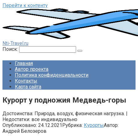
Перейти к контенту
Nti-Travel.ru
Поиск:
Главная
Автор проекта
Политика конфиденциальности
Контакты
Карта сайта
Курорт у подножия Медведь-горы
Достоинства: Природа, воздух, физическая нагрузка. |
Недостатки: все индивидуально
Опубликовано:
24.12.2021
Рубрика:
Курорты
Автор:
Андрей Белозеров