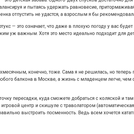
балансируя и пытаясь удержать равновесие, притормаживая 
бенка отпустить не удастся, а взрослым я бы рекомендовал
кс — это означает, что даже в плохую погоду у вас будет 
ким уж важным. Хотя это место идеально подходит для дет
хмесячным, конечно, тоже. Сама я не решилась, но теперь 
юбого балкона в Москве, а жизнь с младенцем легче, чем
очку пересадки, куда сможете добраться с коляской и там 
й игровой центр и скишуле с траволатором (автоматическая
 правильно выстроить посменность. Ведь всем хочется катат