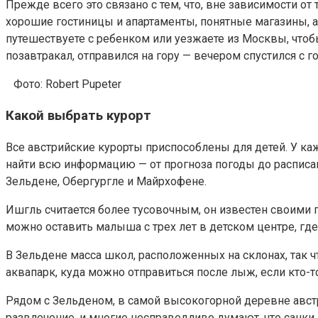
Прежде всего это связано с тем, что, вне зависимости от
хорошие гостиницы и апартаменты, понятные магазины, а
путешествуете с ребенком или уезжаете из Москвы, чтоб
позавтракал, отправился на гору — вечером спустился с г
Фото: Robert Pupeter
Какой выбрать курорт
Все австрийские курорты приспособлены для детей. У ка
найти всю информацию — от прогноза погоды до расписан
Зельдене, Обергургле и Майрхофене.
Ишгль считается более тусовочным, он известен своими г
можно оставить малыша с трех лет в детском центре, где
В Зельдене масса школ, расположенных на склонах, так 
аквапарк, куда можно отправиться после лыж, если кто-т
Рядом с Зельденом, в самой высокогорной деревне австри
развлечение, и многие несправедливо думают, что санки —