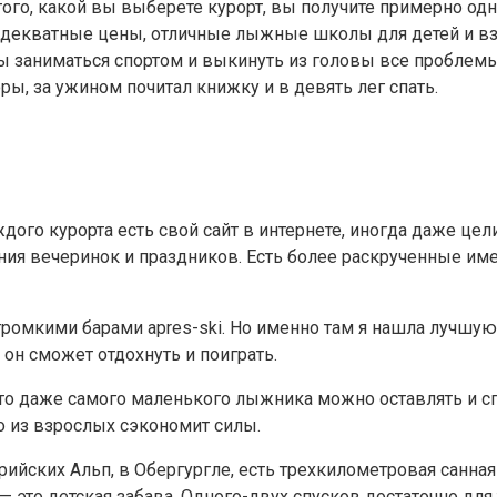
 того, какой вы выберете курорт, вы получите примерно од
декватные цены, отличные лыжные школы для детей и взр
ы заниматься спортом и выкинуть из головы все проблемы
оры, за ужином почитал книжку и в девять лег спать.
ждого курорта есть свой сайт в интернете, иногда даже ц
ия вечеринок и праздников. Есть более раскрученные имен
ромкими барами apres-ski. Но именно там я нашла лучшую в
 он сможет отдохнуть и поиграть.
что даже самого маленького лыжника можно оставлять и сп
о из взрослых сэкономит силы.
йских Альп, в Обергургле, есть трехкилометровая санная 
 это детская забава. Одного-двух спусков достаточно для 