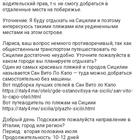
водительский прав, т.ч. не смогу добраться в
отдаленные места на побережье.
Уточнение. Я буду отдыхать на Сицилии и поэтому
интересуюсь такими пляжами или уединенными
местами на этом острове.
Лариса, ваш вопрос немного противоречивый, так как
общественным транспортом путешествовать по
Сицилии достаточно неудобно. Уточните пожалуйста в
каком городе вы планируете отдыхать?
Один из самых красивых пляжей и городов Сицилии
называется Сан Вито Ло Капо — туда можно добраться
самостоятельно без машины.
Вот подборка лучших отелей в Сан Вито ло Капо
https://italy4.me/oteli/gde-ostanovitsya-na-sicilii/san-vito-
lo-capo-oteli.html
Вот путеводитель по пляжам на Сициии
https://italy4.me/sicilia/plyazhi-sicilii.html
Добрый день. Подскажите пожалуйста направление в
Италии, город или регион?
Период : вторая половина июля
Продолжительность: 10-12 дней