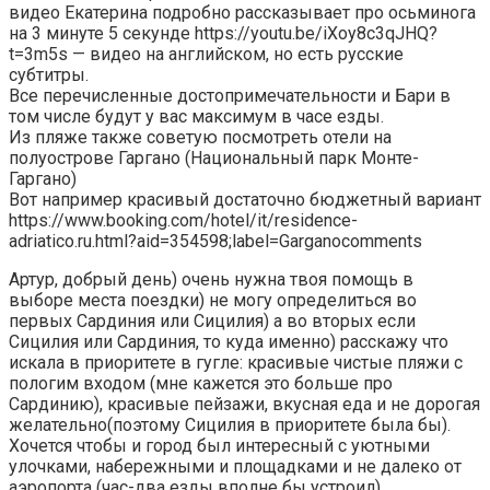
видео Екатерина подробно рассказывает про осьминога
на 3 минуте 5 секунде https://youtu.be/iXoy8c3qJHQ?
t=3m5s — видео на английском, но есть русские
субтитры.
Все перечисленные достопримечательности и Бари в
том числе будут у вас максимум в часе езды.
Из пляже также советую посмотреть отели на
полуострове Гаргано (Национальный парк Монте-
Гаргано)
Вот например красивый достаточно бюджетный вариант
https://www.booking.com/hotel/it/residence-
adriatico.ru.html?aid=354598;label=Garganocomments
Артур, добрый день) очень нужна твоя помощь в
выборе места поездки) не могу определиться во
первых Сардиния или Сицилия) а во вторых если
Сицилия или Сардиния, то куда именно) расскажу что
искала в приоритете в гугле: красивые чистые пляжи с
пологим входом (мне кажется это больше про
Сардинию), красивые пейзажи, вкусная еда и не дорогая
желательно(поэтому Сицилия в приоритете была бы).
Хочется чтобы и город был интересный с уютными
улочками, набережными и площадками и не далеко от
аэропорта (час-два езды вполне бы устроил),