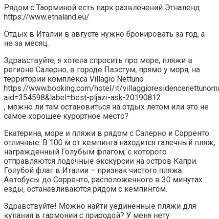
Рядом с Таорминой есть парк развлечений Этналенд
https://www.etnaland.eu/
Отдых в Италии в августе нужно бронировать за год, а
не за месяц.
Здравствуйте, я хотела спросить про море, пляжи в
регионе Салерно, в городе Паэстум, прямо у моря, на
территории комплекса Villagio Nettuno
https://www.booking.com/hotel/it/villaggioresidencenettunom
aid=354598&label=best-pljazi-ask-20190812
, можно ли там остановиться на отдых летом или это не
самое хорошее курортное место?
Екатерина, море и пляжи в рядом с Салерно и Сорренто
отличные. В 100 м от кемпинга находится галечный пляж,
награжденный Голубым флагом, с которого
отправляются лодочные экскурсии на остров Капри.
Голубой флаг в Италии – признак чистого пляжа.
Автобусы до Сорренто, расположенного в 30 минутах
езды, останавливаются рядом с кемпингом.
Здравствуйте! Можно найти уединенные пляжи для
купания в гармонии с природой? У меня нету