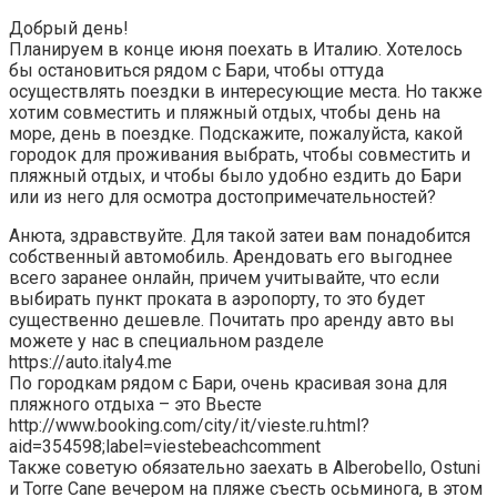
Добрый день!
Планируем в конце июня поехать в Италию. Хотелось
бы остановиться рядом с Бари, чтобы оттуда
осуществлять поездки в интересующие места. Но также
хотим совместить и пляжный отдых, чтобы день на
море, день в поездке. Подскажите, пожалуйста, какой
городок для проживания выбрать, чтобы совместить и
пляжный отдых, и чтобы было удобно ездить до Бари
или из него для осмотра достопримечательностей?
Анюта, здравствуйте. Для такой затеи вам понадобится
собственный автомобиль. Арендовать его выгоднее
всего заранее онлайн, причем учитывайте, что если
выбирать пункт проката в аэропорту, то это будет
существенно дешевле. Почитать про аренду авто вы
можете у нас в специальном разделе
https://auto.italy4.me
По городкам рядом с Бари, очень красивая зона для
пляжного отдыха – это Вьесте
http://www.booking.com/city/it/vieste.ru.html?
aid=354598;label=viestebeachcomment
Также советую обязательно заехать в Alberobello, Ostuni
и Torre Cane вечером на пляже съесть осьминога, в этом