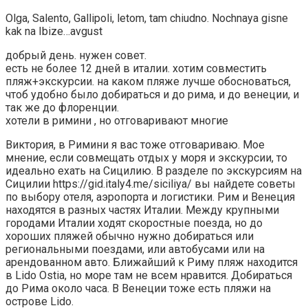
Olga, Salento, Gallipoli, letom, tam chiudno. Nochnaya gisne
kak na Ibize…avgust
добрый день. нужен совет.
есть не более 12 дней в италии. хотим совместить
пляж+экскурсии. на каком пляже лучше обосноваться,
чтоб удобно было добираться и до рима, и до венеции, и
так же до флоренции.
хотели в римини , но отговаривают многие
Виктория, в Римини я вас тоже отговариваю. Мое
мнение, если совмещать отдых у моря и экскурсии, то
идеально ехать на Сицилию. В разделе по экскурсиям на
Сицилии https://gid.italy4.me/siciliya/ вы найдете советы
по выбору отеля, аэропорта и логистики. Рим и Венеция
находятся в разных частях Италии. Между крупными
городами Италии ходят скоростные поезда, но до
хороших пляжей обычно нужно добираться или
региональными поездами, или автобусами или на
арендованном авто. Ближайший к Риму пляж находится
в Lido Ostia, но море там не всем нравится. Добираться
до Рима около часа. В Венеции тоже есть пляжи на
острове Lido.