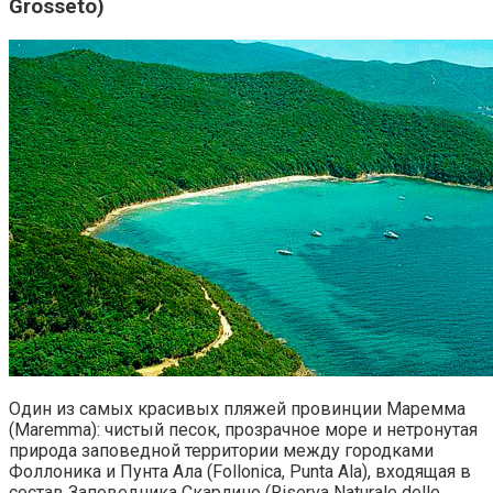
Grosseto)
Один из самых красивых пляжей провинции Маремма
(Maremma): чистый песок, прозрачное море и нетронутая
природа заповедной территории между городками
Фоллоника и Пунта Ала (Follonica, Punta Ala), входящая в
состав Заповедника Скарлино (Riserva Naturale delle