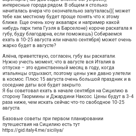
интересные города рядом. В общем я столько
начиталась вчера что окончательно запуталась((( может
тебе как местному будет проще понять что к этому
ближе. Еще очень хочу аквапарк и например какой
нибудь парк типа Гуэля в Барселоне) короче раскатала я
губу, буду благодарна, если поможешь) Собираемся
ехать в 10-25 августа или начало сентября) может очень
жарко будет в августе?
Алёна, приветствую, согласен, губу вы раскатали.
Нужно учесть момент, что в августе вся Италия в
отпуске – это единственный месяц в году, когда
итальянцы отдыхают, поэтому цены уже давно улетели
в космос. Плюс 15 августа очень большой праздник и в
соседние даты всё будет закрыто.
Я бы советовал ехать в начале сентября на Сицилию в
сторону Таормины и Джардини Наксос. Цены будут в 3-4
раза ниже, чем искать сейчас что-то свободное 10-25
августа.
Базовые советы при первом планировании
путешествия на Сицилию есть тут
https://gid.italy4.me/siciliya/