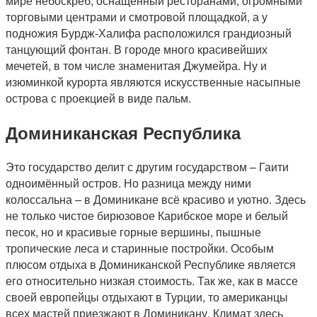
мире небоскрёб, оснащенный ресторанами, огромными
торговыми центрами и смотровой площадкой, а у
подножия Бурдж-Халифа расположился грандиозный
танцующий фонтан. В городе много красивейших
мечетей, в том числе знаменитая Джумейра. Ну и
изюминкой курорта являются искусственные насыпные
острова с проекцией в виде пальм.
Доминиканская Республика
Это государство делит с другим государством – Гаити
одноимённый остров. Но разница между ними
колоссальна – в Доминикане всё красиво и уютно. Здесь
не только чистое бирюзовое Карибское море и белый
песок, но и красивые горные вершины, пышные
тропические леса и старинные постройки. Особым
плюсом отдыха в Доминиканской Республике является
его относительно низкая стоимость. Так же, как в массе
своей европейцы отдыхают в Турции, то американцы
всех мастей приезжают в Доминикану. Климат здесь