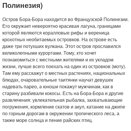
Полинезия)
Остров Бора-Бора находится во Французской Полинезии.
Его окружает невероятно красивая лагуна, границами
которой являются коралловые рифы и вереница
крохотных необитаемых островков. На острове есть
даже три потухших вулкана. Этот остров прославился
великолепными курортами. Тому, кто хочет
познакомиться с местными жителями и их укладом
жизни, лучше всего поехать на один из островков (моту).
Там ему расскажут о местных растениях, национальных
блюдах, очаровательные таитянки научат девушек
надевать парео, а юноши покажут мужчинам, как в
старину разбивали кокосы. Есть на Бора-Бора и другие
развлечения: увлекательная рыбалка, захватывающие
погружения, кормление скатов и акул, катание на джипе
по горным дорогам в окружении тропического леса, а
также море солнца и пение райских птиц.