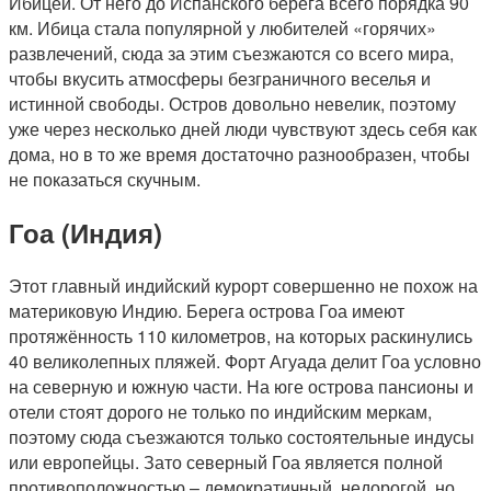
Ибицей. От него до Испанского берега всего порядка 90
км. Ибица стала популярной у любителей «горячих»
развлечений, сюда за этим съезжаются со всего мира,
чтобы вкусить атмосферы безграничного веселья и
истинной свободы. Остров довольно невелик, поэтому
уже через несколько дней люди чувствуют здесь себя как
дома, но в то же время достаточно разнообразен, чтобы
не показаться скучным.
Гоа (Индия)
Этот главный индийский курорт совершенно не похож на
материковую Индию. Берега острова Гоа имеют
протяжённость 110 километров, на которых раскинулись
40 великолепных пляжей. Форт Агуада делит Гоа условно
на северную и южную части. На юге острова пансионы и
отели стоят дорого не только по индийским меркам,
поэтому сюда съезжаются только состоятельные индусы
или европейцы. Зато северный Гоа является полной
противоположностью – демократичный, недорогой, но